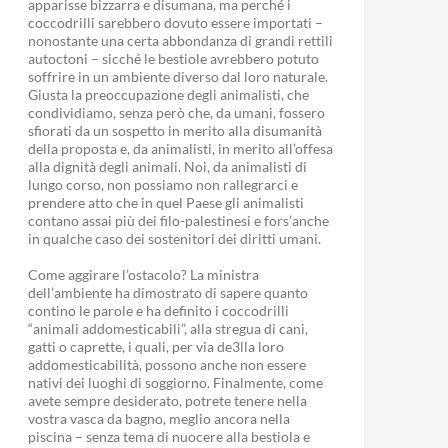
apparisse bizzarra e disumana, ma perché i
coccodrilli sarebbero dovuto essere importati –
nonostante una certa abbondanza di grandi rettili
autoctoni – sicché le bestiole avrebbero potuto
soffrire in un ambiente diverso dal loro naturale.
Giusta la preoccupazione degli animalisti, che
condividiamo, senza però che, da umani, fossero
sfiorati da un sospetto in merito alla disumanità
della proposta e, da animalisti, in merito all’offesa
alla dignità degli animali. Noi, da animalisti di
lungo corso, non possiamo non rallegrarci e
prendere atto che in quel Paese gli animalisti
contano assai più dei filo-palestinesi e fors’anche
in qualche caso dei sostenitori dei diritti umani.
Come aggirare l’ostacolo? La ministra
dell’ambiente ha dimostrato di sapere quanto
contino le parole e ha definito i coccodrilli
“animali addomesticabili”, alla stregua di cani,
gatti o caprette, i quali, per via de3lla loro
addomesticabilità, possono anche non essere
nativi dei luoghi di soggiorno. Finalmente, come
avete sempre desiderato, potrete tenere nella
vostra vasca da bagno, meglio ancora nella
piscina – senza tema di nuocere alla bestiola e