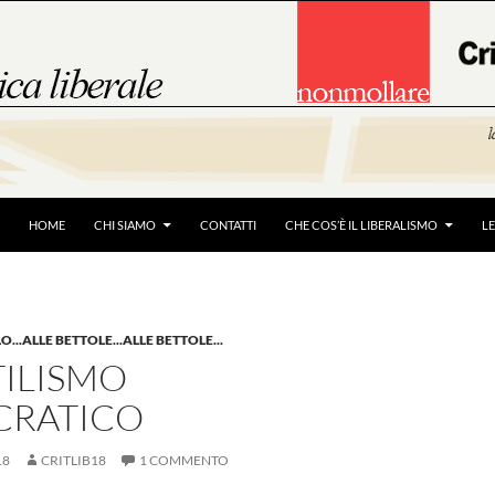
HOME
CHI SIAMO
CONTATTI
CHE COS’È IL LIBERALISMO
L
LO...ALLE BETTOLE...ALLE BETTOLE...
TILISMO
RATICO
18
CRITLIB18
1 COMMENTO