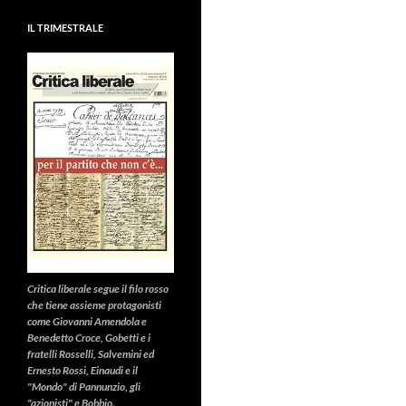
IL TRIMESTRALE
Critica liberale
segue il filo rosso
che tiene assieme protagonisti
come Giovanni Amendola e
Benedetto Croce, Gobetti e i
fratelli Rosselli, Salvemini ed
Ernesto Rossi, Einaudi e il
"Mondo" di Pannunzio, gli
"azionisti" e Bobbio.