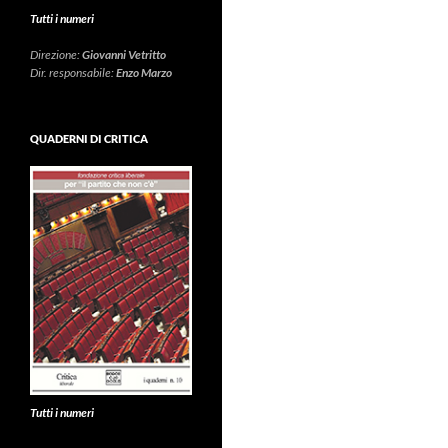
Tutti i numeri
Direzione:
Giovanni Vetritto
Dir. responsabile:
Enzo Marzo
QUADERNI DI CRITICA
Tutti i numeri