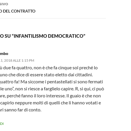
SIVO
CO DEL CONTRATTO
 SU “INFANTILISMO DEMOCRATICO”
umbo
, 2018 ALLE 1:15 PM
ù due fa quattro, non è che fa cinque sol preché lo
uno che dice di essere stato eletto dai cittadini.
attro fa! Ma siccome i pentastellati si sono fermati
e uno”, non si riesce a farglielo capire. R, si qui, ci può
re, perché fanno il loro interesse. Il guaio è che non
capirlo neppure molti di quelli che li hanno votati e
i sanno far di conto.
DI