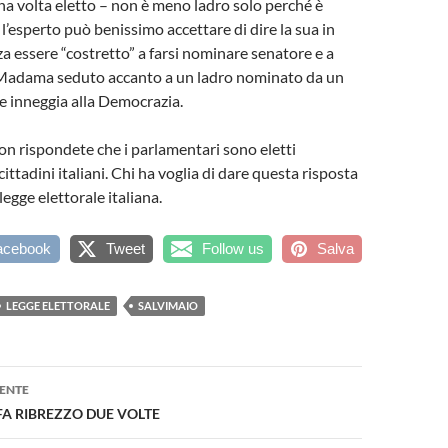
una volta eletto – non è meno ladro solo perché è
l’esperto può benissimo accettare di dire la sua in
 essere “costretto” a farsi nominare senatore e a
 Madama seduto accanto a un ladro nominato da un
 inneggia alla Democrazia.
non rispondete che i parlamentari sono eletti
ittadini italiani. Chi ha voglia di dare questa risposta
 legge elettorale italiana.
acebook
Tweet
Follow us
Salva
LEGGE ELETTORALE
SALVIMAIO
one
ENTE
A RIBREZZO DUE VOLTE