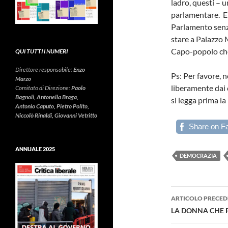
ladro, questi – 
parlamentare. E 
Parlamento senza
stare a Palazzo
Capo-popolo che
QUI TUTTI I NUMERI
Direttore responsabile:
Enzo
Ps: Per favore, 
Marzo
liberamente dai c
Comitato di Direzione:
Paolo
Bagnoli, Antonella Braga,
si legga prima la
Antonio Caputo, Pietro Polito,
Niccolò Rinaldi, Giovanni Vetritto
Share on F
ANNUALE 2025
DEMOCRAZIA
Navigazi
ARTICOLO PRECED
articolo
LA DONNA CHE F