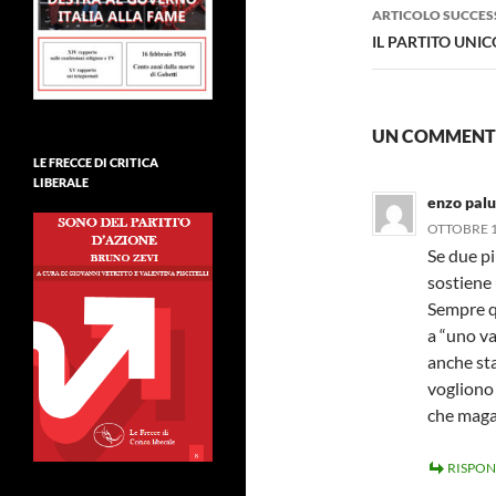
ARTICOLO SUCCES
IL PARTITO UNI
UN COMMENTO
LE FRECCE DI CRITICA
LIBERALE
enzo pal
OTTOBRE 11
Se due pi
sostiene 
Sempre qu
a “uno val
anche sta
vogliono 
che magar
RISPON