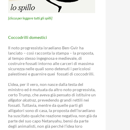
[clicca per leggere tutti gli spilli]
Coccodrilli domestici
Il noto progressista israeliano Ben-Gvir ha
lanciato – così racconta la stampa – la proposta,
al tempo stesso ingegnosa e medievale, di
costruire fossati intorno alle carceri di massima
sicurezza nelle quali sono detenuti i pericolosi
palestinesi e guarnire quei fossati di coccodrilli.
L’idea, per il vero, non nasce dalla testa del
ministro ed è mutuata da altro noto progressista,
certo Trump, che aveva già pensato di istituire un
alligator alcatraz
, prevedendo grandi rettili nei
fossati. Tuttavia, mentre da quelle parti gli
alligatori sono di casa, la proposta dell’israeliano
ha suscitato qualche reazione negativa, non già da
parte del suo capo Netanyahu, bensì da parte
degli animalisti, non già perché l’idea loro