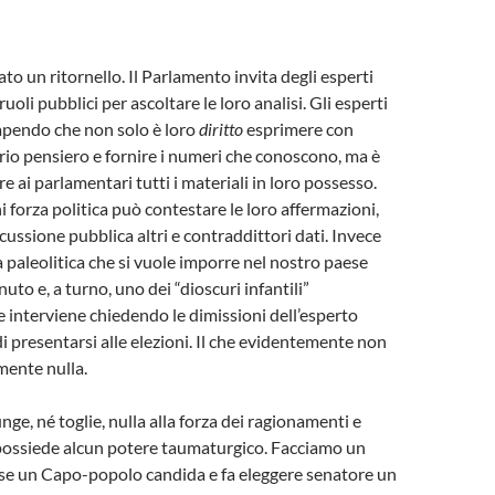
to un ritornello. Il Parlamento invita degli esperti
ruoli pubblici per ascoltare le loro analisi. Gli esperti
sapendo che non solo è loro
diritto
esprimere con
prio pensiero e fornire i numeri che conoscono, ma è
re ai parlamentari tutti i materiali in loro possesso.
forza politica può contestare le loro affermazioni,
cussione pubblica altri e contraddittori dati. Invece
 paleolitica che si vuole imporre nel nostro paese
to e, a turno, uno dei “dioscuri infantili”
interviene chiedendo le dimissioni dell’esperto
di presentarsi alle elezioni. Il che evidentemente non
mente nulla.
nge, né toglie, nulla alla forza dei ragionamenti e
 possiede alcun potere taumaturgico. Facciamo un
 se un Capo-popolo candida e fa eleggere senatore un