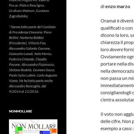
Pocar, Pietro Rescigno,
di
enzo marzo
Graham Watson, Gustavo
Zagrebelsky.
Oramai è diventa
* Hanno fatto parte del Comitato
qualificati o con 
di Presidenza Onoraria: Piero
dicono la loro, 
Bellini, Norberto Bobbio
chiarezza il pro
(Presidente), Vittorio Foa,
Alessandro Galante Garrone,
loro
dovere
forni
Giancarlo Lunati, Italo Mereu,
Ovviamente ogni 
Federico Orlando, Claudio
portare nella dis
Pavone, Alessandro Pizzorusso,
Stefano Rodotà, Gennaro Sasso,
nella democrazia
Paolo Sylos Labini, Carlo Augusto
non passa un minu
Viano. Ne ha fatto parte anche
immediatamente 
Alessandro Roncaglia, dal
9/2014 al 12/2016.
consigliandogli 
c’entra assoluta
NONMOLLARE
Il voto non aggiu
delle cifre. Non
esempio a caso: