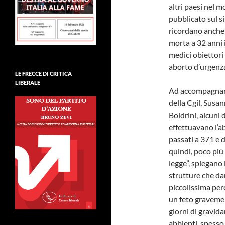
altri paesi nel 
pubblicato sul s
ricordano anche u
morta a 32 anni 
medici obiettori
aborto d’urgenza
LE FRECCE DI CRITICA
LIBERALE
Ad accompagnare 
della Cgil, Susa
Boldrini, alcuni 
effettuavano l’a
passati a 371 e d
quindi, poco più 
legge”, spiegano 
strutture che dan
piccolissima per
un feto graveme
giorni di gravi
abbienti, spesso