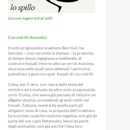
[clicca per leggere tutti gli spilli]
Coccodrilli domestici
Il noto progressista israeliano Ben-Gvir ha
lanciato – così racconta la stampa – la proposta,
al tempo stesso ingegnosa e medievale, di
costruire fossati intorno alle carceri di massima
sicurezza nelle quali sono detenuti i pericolosi
palestinesi e guarnire quei fossati di coccodrilli.
L’idea, per il vero, non nasce dalla testa del
ministro ed è mutuata da altro noto progressista,
certo Trump, che aveva già pensato di istituire un
alligator alcatraz
, prevedendo grandi rettili nei
fossati. Tuttavia, mentre da quelle parti gli
alligatori sono di casa, la proposta dell’israeliano
ha suscitato qualche reazione negativa, non già da
parte del suo capo Netanyahu, bensì da parte
degli animalisti, non già perché l’idea loro