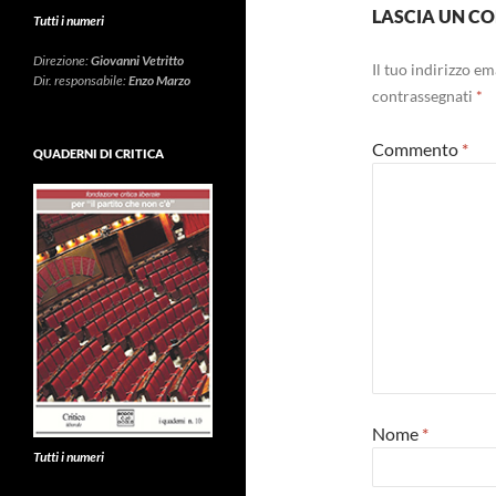
LASCIA UN 
Tutti i numeri
Direzione:
Giovanni Vetritto
Il tuo indirizzo e
Dir. responsabile:
Enzo Marzo
contrassegnati
*
Commento
*
QUADERNI DI CRITICA
Nome
*
Tutti i numeri