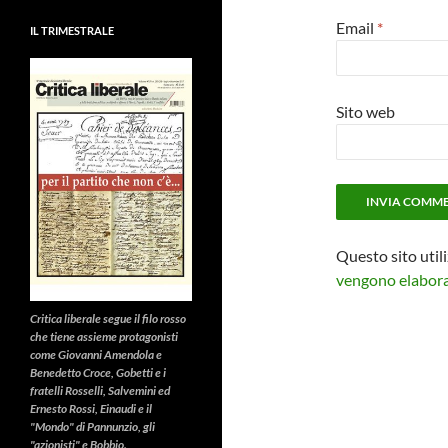
Email
*
IL TRIMESTRALE
Sito web
Questo sito util
vengono elaborat
Critica liberale
segue il filo rosso
che tiene assieme protagonisti
come Giovanni Amendola e
Benedetto Croce, Gobetti e i
fratelli Rosselli, Salvemini ed
Ernesto Rossi, Einaudi e il
"Mondo" di Pannunzio, gli
"azionisti" e Bobbio.