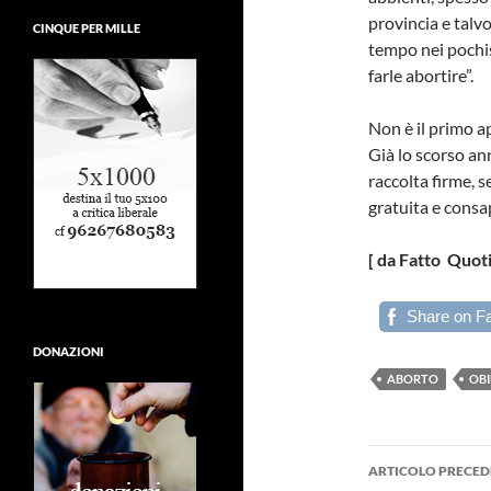
provincia e talvo
CINQUE PER MILLE
tempo nei pochis
farle abortire”.
Non è il primo ap
Già lo scorso an
raccolta firme, 
gratuita e consap
[ da Fatto Quo
Share on F
DONAZIONI
ABORTO
OBI
Navigazi
ARTICOLO PRECED