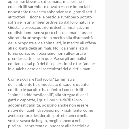
apparisse bizzarra e disumana, ma perché i
coccodrilli sarebbero dovuto essere importati –
nonostante una certa abbondanza di grandi rettili
autoctoni – sicché le bestiole avrebbero potuto
soffrire in un ambiente diverso dal loro naturale.
Giusta la preoccupazione degli animalisti, che
condividiamo, senza però che, da umani, fossero
sfiorati da un sospetto in merito alla disumanità
della proposta e, da animalisti, in merito all’offesa
alla dignità degli animali. Noi, da animalisti di
lungo corso, non possiamo non rallegrarci e
prendere atto che in quel Paese gli animalisti
contano assai più dei filo-palestinesi e fors’anche
in qualche caso dei sostenitori dei diritti umani.
Come aggirare l’ostacolo? La ministra
dell’ambiente ha dimostrato di sapere quanto
contino le parole e ha definito i coccodrilli
“animali addomesticabili”, alla stregua di cani,
gatti o caprette, i quali, per via de3lla loro
addomesticabilità, possono anche non essere
nativi dei luoghi di soggiorno. Finalmente, come
avete sempre desiderato, potrete tenere nella
vostra vasca da bagno, meglio ancora nella
piscina – senza tema di nuocere alla bestiola e