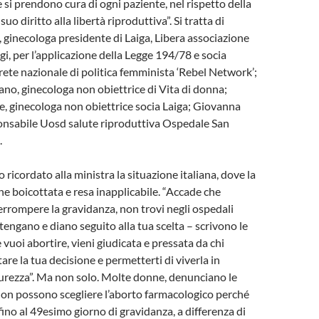
 si prendono cura di ogni paziente, nel rispetto della
suo diritto alla libertà riproduttiva”. Si tratta di
 ginecologa presidente di Laiga, Libera associazione
gi, per l’applicazione della Legge 194/78 e socia
 rete nazionale di politica femminista ‘Rebel Network’;
ano, ginecologa non obiettrice di Vita di donna;
, ginecologa non obiettrice socia Laiga; Giovanna
ponsabile Uosd salute riproduttiva Ospedale San
.
ricordato alla ministra la situazione italiana, dove la
ne boicottata e resa inapplicabile. “Accade che
rrompere la gravidanza, non trovi negli ospedali
tengano e diano seguito alla tua scelta – scrivono le
vuoi abortire, vieni giudicata e pressata da chi
re la tua decisione e permetterti di viverla in
icurezza”. Ma non solo. Molte donne, denunciano le
non possono scegliere l’aborto farmacologico perché
fino al 49esimo giorno di gravidanza, a differenza di