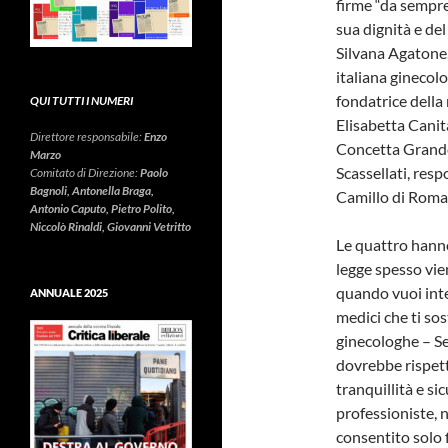
firme “da sempre
sua dignità e del 
Silvana Agatone,
italiana ginecolo
fondatrice della
QUI TUTTI I NUMERI
Elisabetta Canit
Direttore responsabile:
Enzo
Concetta Grande
Marzo
Scassellati, res
Comitato di Direzione:
Paolo
Bagnoli, Antonella Braga,
Camillo di Roma
Antonio Caputo, Pietro Polito,
Niccolò Rinaldi, Giovanni Vetritto
Le quattro hanno 
legge spesso vie
quando vuoi inte
ANNUALE 2025
medici che ti sos
ginecologhe – Se 
dovrebbe rispetta
tranquillità e s
professioniste, 
consentito solo 