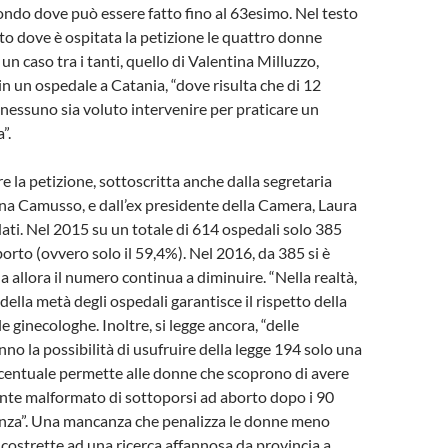
mondo dove può essere fatto fino al 63esimo. Nel testo
ito dove è ospitata la petizione le quattro donne
n caso tra i tanti, quello di Valentina Milluzzo,
in un ospedale a Catania, “dove risulta che di 12
 nessuno sia voluto intervenire per praticare un
”.
la petizione, sottoscritta anche dalla segretaria
nna Camusso, e dall’ex presidente della Camera, Laura
dati. Nel 2015 su un totale di 614 ospedali solo 385
borto (ovvero solo il 59,4%). Nel 2016, da 385 si è
a allora il numero continua a diminuire. “Nella realtà,
della metà degli ospedali garantisce il rispetto della
le ginecologhe. Inoltre, si legge ancora, “delle
no la possibilità di usufruire della legge 194 solo una
centuale permette alle donne che scoprono di avere
nte malformato di sottoporsi ad aborto dopo i 90
danza”. Una mancanza che penalizza le donne meno
 costrette ad una ricerca affannosa da provincia a