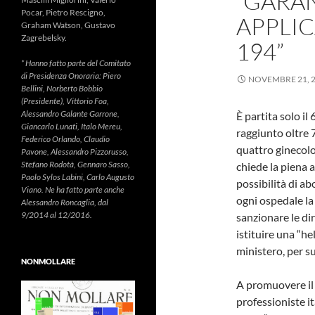
“GARAN
Pocar, Pietro Rescigno,
APPLI
Graham Watson, Gustavo
Zagrebelsky.
194”
* Hanno fatto parte del Comitato
di Presidenza Onoraria: Piero
NOVEMBRE 21, 
Bellini, Norberto Bobbio
(Presidente), Vittorio Foa,
Alessandro Galante Garrone,
È partita solo il
Giancarlo Lunati, Italo Mereu,
raggiunto oltre 
Federico Orlando, Claudio
quattro ginecolog
Pavone, Alessandro Pizzorusso,
Stefano Rodotà, Gennaro Sasso,
chiede la piena a
Paolo Sylos Labini, Carlo Augusto
possibilità di abo
Viano. Ne ha fatto parte anche
ogni ospedale la
Alessandro Roncaglia, dal
9/2014 al 12/2016.
sanzionare le dir
istituire una “he
ministero, per s
NONMOLLARE
A promuovere il
professioniste it