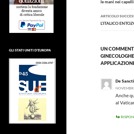
articolo
le mani nei capelli
ARTICOLO SUCCES
L’ITALICO ENTO
UN COMMENTO
GLI STATI UNITI D’EUROPA
GINECOLOGHE 
APPLICAZIONE
De Sancti
NOVEMBRE 
Anche qu
al Vatica
RISPON