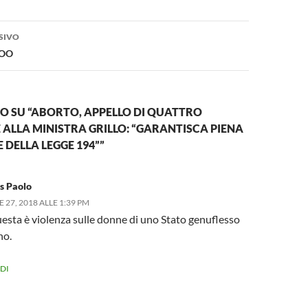
SIVO
ZOO
 SU “ABORTO, APPELLO DI QUATTRO
ALLA MINISTRA GRILLO: “GARANTISCA PIENA
 DELLA LEGGE 194””
s Paolo
27, 2018 ALLE 1:39 PM
esta è violenza sulle donne di uno Stato genuflesso
no.
DI