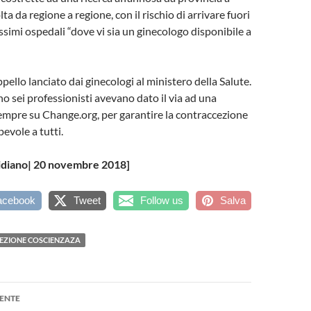
lta da regione a regione, con il rischio di arrivare fuori
simi ospedali “dove vi sia un ginecologo disponibile a
pello lanciato dai ginecologi al ministero della Salute.
no sei professionisti avevano dato il via ad una
sempre su Change.org, per garantire la contraccezione
evole a tutti.
tidiano| 20 novembre 2018]
acebook
Tweet
Follow us
Salva
EZIONE COSCIENZAZA
one
ENTE