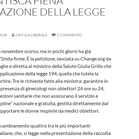
TISCA PIENA
CAZIONE DELLA LEGGE
2018
CRITICA LIBERALE
1 COMMENTO
 6 novembre scorso, ma in pochi giorni ha già
72mila firme. È la petizione, lanciata su Change.org da
he e diretta al ministro della Salute Giulia Grillo che
pplicazione della legge 194, quella che tutela la
rtire. Tre le richieste fatte alla ministra: garantire in
 presenza di ginecologi non obiettori 24 ore su 24,
ezioni sanitarie che non assicurano il servizio e
lpline” nazionale e gratuita, gestita direttamente dal
upportare le donne respinte da medici obiettori.
 cambiamento quattro tra le più importanti
aliane, che, si legge nella presentazione della raccolta