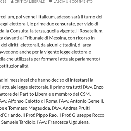
2018
CRITICA LIBERALE
LASCIA UN COMMENTO
Porcellum, poi venne l’Italicum, adesso sarà il turno del
eggi elettorali, le prime due censurate, per vizio di
dalla Consulta, la terza, quella vigente, il Rosatellum,
a davanti al Tribunale di Messina, con ricorso in
dei diritti elettorali, da alcuni cittadini, di area
 ravvedono anche per la vigente legge elettorale
la che utilizzata per formare l’attuale parlamento)
costituzionalità.
adini messinesi che hanno deciso di intestarsi la
’attuale legge elettorale, il primo tra tutti l’Avv. Enzo
natore del Partito Liberale e membro del CSM,
 Avv. Alfonso Celotto di Roma, l’Avv. Antonio Gemelli,
ppe e Tommaso Magaudda, l’Avv. Andrea Pruiti
 d’Orlando, il Prof. Pippo Rao, il Prof. Giuseppe Rocco
t. Samuele Tardiolo, l’Avv. Francesca Ugdulena.