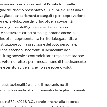
nsure mosse dai ricorrenti al Rosatellum, nelle
ine del ricorso presentato al Tribunale di Messina e
avagliato
iter
parlamentare seguito per l’approvazione
orale, la violazione dei principi della sovranità
ari dignità e dell’eguale capacità politica ed
a e passiva dei cittadini ma riguardano anche la
incipi di rappresentanza territoriale, garantita e
ostituzione con la previsione del voto personale,
 che, secondo i ricorrenti, il Rosatellum non
 l’irragionevole e contraddittoria regolamentazione
 e voto indiretto e per il meccanismo di trascinamento
ste e territori diversi, che non sarebbero voluti
incostituzionalità è anche il meccanismo di
l voto tra candidati uninominali e liste plurinominali.
tto al n.5721/2018 R.G., pende innanzi alla seconda