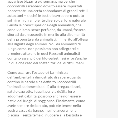
apparisse bizzarra e disumana, ma perché i
coccodrilli sarebbero dovuto essere importati –
nonostante una certa abbondanza di grandi rettili
autoctoni – sicché le bestiole avrebbero potuto
soffrire in un ambiente diverso dal loro naturale.
Giusta la preoccupazione degli animalisti, che
condividiamo, senza però che, da umani, fossero
sfiorati da un sospetto in merito alla disumanità
della proposta e, da animalisti, in merito all’offesa
alla dignità degli animali. Noi, da animalisti di
lungo corso, non possiamo non rallegrarci e
prendere atto che in quel Paese gli animalisti
contano assai più dei filo-palestinesi e fors’anche
in qualche caso dei sostenitori dei diritti umani.
Come aggirare l’ostacolo? La ministra
dell’ambiente ha dimostrato di sapere quanto
contino le parole e ha definito i coccodrilli
“animali addomesticabili”, alla stregua di cani,
gatti o caprette, i quali, per via de3lla loro
addomesticabilità, possono anche non essere
nativi dei luoghi di soggiorno. Finalmente, come
avete sempre desiderato, potrete tenere nella
vostra vasca da bagno, meglio ancora nella
piscina – senza tema di nuocere alla bestiola e