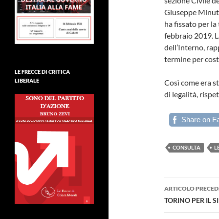
sezione Civile d
Giuseppe Minuto
ha fissato per l
febbraio 2019. L
dell’Interno, ra
termine per costi
LE FRECCE DI CRITICA
LIBERALE
Così come era st
di legalità, risp
Share on F
CONSULTA
L
Navigazi
ARTICOLO PRECED
articolo
TORINO PER IL S