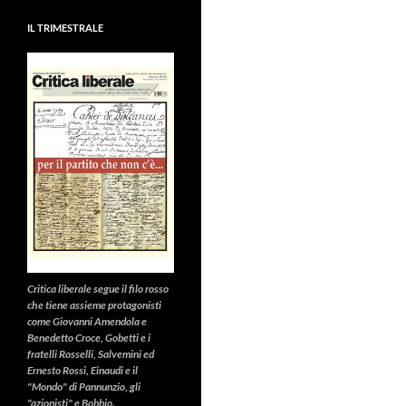
IL TRIMESTRALE
Critica liberale
segue il filo rosso
che tiene assieme protagonisti
come Giovanni Amendola e
Benedetto Croce, Gobetti e i
fratelli Rosselli, Salvemini ed
Ernesto Rossi, Einaudi e il
"Mondo" di Pannunzio, gli
"azionisti" e Bobbio.