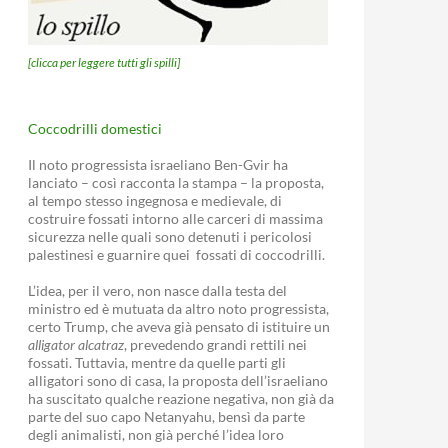
[clicca per leggere tutti gli spilli]
Coccodrilli domestici
Il noto progressista israeliano Ben-Gvir ha
lanciato – così racconta la stampa – la proposta,
al tempo stesso ingegnosa e medievale, di
costruire fossati intorno alle carceri di massima
sicurezza nelle quali sono detenuti i pericolosi
palestinesi e guarnire quei fossati di coccodrilli.
L’idea, per il vero, non nasce dalla testa del
ministro ed è mutuata da altro noto progressista,
certo Trump, che aveva già pensato di istituire un
alligator alcatraz
, prevedendo grandi rettili nei
fossati. Tuttavia, mentre da quelle parti gli
alligatori sono di casa, la proposta dell’israeliano
ha suscitato qualche reazione negativa, non già da
parte del suo capo Netanyahu, bensì da parte
degli animalisti, non già perché l’idea loro