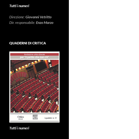
Tutti i numeri
Direzione:
Giovanni Vetritto
Dir. responsabile:
Enzo Marzo
QUADERNI DI CRITICA
Tutti i numeri