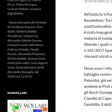
NOVEMBRE 22, 
Pocar, Pietro Rescigno,
Graham Watson, Gustavo
Zagrebelsky.
All’inizio fu il 
Rosatellum. Tre l
* Hanno fatto parte del Comitato
costituzionalità 
di Presidenza Onoraria: Piero
Bellini, Norberto Bobbio
è stata impugnat
(Presidente), Vittorio Foa,
materia di tutela 
Alessandro Galante Garrone,
liberale, i quali
Giancarlo Lunati, Italo Mereu,
Federico Orlando, Claudio
n.165/2017 (quel
Pavone, Alessandro Pizzorusso,
rilevanti vizi di 
Stefano Rodotà, Gennaro Sasso,
Paolo Sylos Labini, Carlo Augusto
Viano. Ne ha fatto parte anche
Nove sono i citt
Alessandro Roncaglia, dal
battaglia contro l
9/2014 al 12/2016.
Palumbo, già se
assieme al Prof.
gli Avv.ti Giuse
NONMOLLARE
Ciarello di Capo
Gembillo, il dot