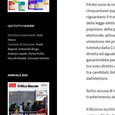
Molte sono le ce
cinquantasei pag
riguardano il tr
della legge elett
QUI TUTTI I NUMERI
popolare, della p
elettorale, attiv
Direttore responsabile:
Enzo
Marzo
violazione dei pr
Comitato di Direzione:
Paolo
tutelata dalla C
Bagnoli, Antonella Braga,
diretto ed eguale
Antonio Caputo, Pietro Polito,
Niccolò Rinaldi, Giovanni Vetritto
garantirebbe per
tra voto diretto
tra candidati, li
ANNUALE 2025
dall’elettore.
Sotto accusa di 
trasferimento de
Il Ricorso iscri