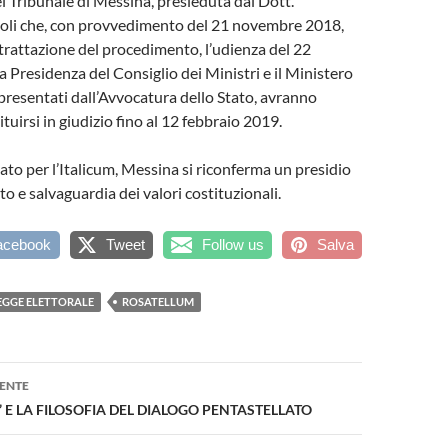
el Tribunale di Messina, presieduta dal Dott.
li che, con provvedimento del 21 novembre 2018,
a trattazione del procedimento, l’udienza del 22
a Presidenza del Consiglio dei Ministri e il Ministero
ppresentati dall’Avvocatura dello Stato, avranno
tuirsi in giudizio fino al 12 febbraio 2019.
ato per l’Italicum, Messina si riconferma un presidio
etto e salvaguardia dei valori costituzionali.
acebook
Tweet
Follow us
Salva
EGGE ELETTORALE
ROSATELLUM
one
ENTE
I’ E LA FILOSOFIA DEL DIALOGO PENTASTELLATO