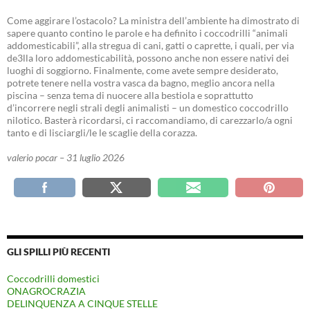
Come aggirare l’ostacolo? La ministra dell’ambiente ha dimostrato di
sapere quanto contino le parole e ha definito i coccodrilli “animali
addomesticabili”, alla stregua di cani, gatti o caprette, i quali, per via
de3lla loro addomesticabilità, possono anche non essere nativi dei
luoghi di soggiorno. Finalmente, come avete sempre desiderato,
potrete tenere nella vostra vasca da bagno, meglio ancora nella
piscina – senza tema di nuocere alla bestiola e soprattutto
d’incorrere negli strali degli animalisti – un domestico coccodrillo
nilotico. Basterà ricordarsi, ci raccomandiamo, di carezzarlo/a ogni
tanto e di lisciargli/le le scaglie della corazza.
valerio pocar – 31 luglio 2026
GLI SPILLI PIÙ RECENTI
Coccodrilli domestici
ONAGROCRAZIA
DELINQUENZA A CINQUE STELLE