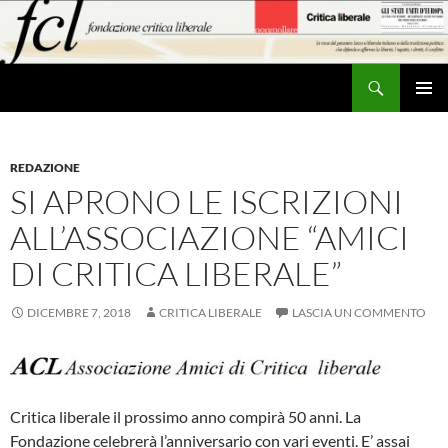
Vai
al
contenuto
Cerca
MENU
PRINCI
REDAZIONE
SI APRONO LE ISCRIZIONI
ALL’ASSOCIAZIONE “AMICI
DI CRITICA LIBERALE”
DICEMBRE 7, 2018
CRITICA LIBERALE
LASCIA UN COMMENTO
Critica liberale il prossimo anno compirà 50 anni. La
Fondazione celebrerà l’anniversario con vari eventi. E’ assai