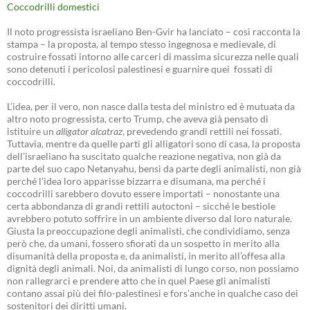
Coccodrilli domestici
Il noto progressista israeliano Ben-Gvir ha lanciato – così racconta la
stampa – la proposta, al tempo stesso ingegnosa e medievale, di
costruire fossati intorno alle carceri di massima sicurezza nelle quali
sono detenuti i pericolosi palestinesi e guarnire quei fossati di
coccodrilli.
L’idea, per il vero, non nasce dalla testa del ministro ed è mutuata da
altro noto progressista, certo Trump, che aveva già pensato di
istituire un
alligator alcatraz
, prevedendo grandi rettili nei fossati.
Tuttavia, mentre da quelle parti gli alligatori sono di casa, la proposta
dell’israeliano ha suscitato qualche reazione negativa, non già da
parte del suo capo Netanyahu, bensì da parte degli animalisti, non già
perché l’idea loro apparisse bizzarra e disumana, ma perché i
coccodrilli sarebbero dovuto essere importati – nonostante una
certa abbondanza di grandi rettili autoctoni – sicché le bestiole
avrebbero potuto soffrire in un ambiente diverso dal loro naturale.
Giusta la preoccupazione degli animalisti, che condividiamo, senza
però che, da umani, fossero sfiorati da un sospetto in merito alla
disumanità della proposta e, da animalisti, in merito all’offesa alla
dignità degli animali. Noi, da animalisti di lungo corso, non possiamo
non rallegrarci e prendere atto che in quel Paese gli animalisti
contano assai più dei filo-palestinesi e fors’anche in qualche caso dei
sostenitori dei diritti umani.