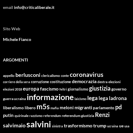
email
info@criticaliberale.it
Sito Web
Michele Fianco
ARGOMENTI
coronavirus
berlusconi
appello
clericalismo
conte
democrazia
corruzione
costituzione
corriere della sera
destra
elezioni
giustizia
europa
fascismo
giornalismo
governo
elezioni 2018
feltri
informazione
lega
lega ladrona
guerra ucraina
laicismo
m5s
pd
migranti
meloni
libero
parlamento
liberalismo
mafia
Renzi
putin
quirinale
referendum giustizia
razzismo
referendum
salvini
salvimaio
trasformismo
trump
ue
sinistra
ucraina
usa