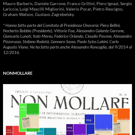
Mauro Barberis, Daniele Garrone, Franco Grillini, Piero Ignazi, Sergio
Lariccia, Luigi Mascilli Migliorini, Valerio Pocar, Pietro Rescigno,
Graham Watson, Gustavo Zagrebelsky.
* Hanno fatto parte del Comitato di Presidenza Onoraria: Piero Bellini,
Norberto Bobbio (Presidente), Vittorio Foa, Alessandro Galante Garrone,
Giancarlo Lunati, Italo Mereu, Federico Orlando, Claudio Pavone, Alessandro
Pizzorusso, Stefano Rodotà, Gennaro Sasso, Paolo Sylos Labini, Carlo
Augusto Viano. Ne ha fatto parte anche Alessandro Roncaglia, dal 9/2014 al
12/2016.
NONMOLLARE