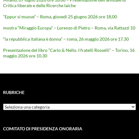
Critica liberale e delle Ricerche laiche
“Eppur si muove” – Roma, giovedì 25 giugno 2026 ore 18,00
mostra “Miraggio Europa” – Lorenzo di Pietro – Roma, via Rattazzi 10
“la repubblica italiana è donna” – roma, 26 maggio 2026 ore 17.30
Presentazione del libro “Carlo & Nello. I fratelli Rosselli” – Torino, 16
maggio 2026 ore 10.30
RUBRICHE
Rubriche
COMITATO DI PRESIDENZA ONORARIA