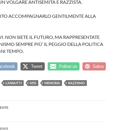
N VOLGARE ANTISEMITA E RAZZISTA.
UTO ACCOMPAGNARLO GENTILMENTE ALLA
. NON SIETE IL FUTURO, MA RAPPRESENTATE
ISMO SEMPRE PIÙ’ IL PEGGIO DELLA POLITICA
GNI TEMPO.
acebook
Tweet
Follow us
Salva
LANNUTTI
M5S
MEMORIA
RAZZISMO
one
ENTE
SIVO