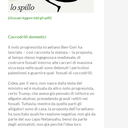
[clicca per leggere tutti gli spilli]
Coccodrilli domestici
Il noto progressista israeliano Ben-Gvir ha
lanciato – così racconta la stampa – la proposta,
al tempo stesso ingegnosa e medievale, di
costruire fossati intorno alle carceri di massima
sicurezza nelle quali sono detenuti i pericolosi
palestinesi e guarnire quei fossati di coccodrilli.
L’idea, per il vero, non nasce dalla testa del
ministro ed è mutuata da altro noto progressista,
certo Trump, che aveva già pensato di istituire un
alligator alcatraz
, prevedendo grandi rettili nei
fossati. Tuttavia, mentre da quelle parti gli
alligatori sono di casa, la proposta dell’israeliano
ha suscitato qualche reazione negativa, non già da
parte del suo capo Netanyahu, bensì da parte
degli animalisti, non già perché l’idea loro