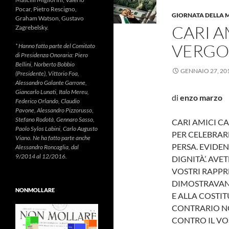
Pocar, Pietro Rescigno,
GIORNATA DELLA 
Graham Watson, Gustavo
CARI A
Zagrebelsky.
VERGO
* Hanno fatto parte del Comitato
di Presidenza Onoraria: Piero
Bellini, Norberto Bobbio
GENNAIO 27, 20
(Presidente), Vittorio Foa,
Alessandro Galante Garrone,
Giancarlo Lunati, Italo Mereu,
di
enzo marzo
Federico Orlando, Claudio
Pavone, Alessandro Pizzorusso,
Stefano Rodotà, Gennaro Sasso,
CARI AMICI C
Paolo Sylos Labini, Carlo Augusto
PER CELEBRAR
Viano. Ne ha fatto parte anche
PERSA. EVIDE
Alessandro Roncaglia, dal
9/2014 al 12/2016.
DIGNITÀ’. AV
VOSTRI RAPPRE
DIMOSTRAVANO
NONMOLLARE
E ALLA COSTIT
CONTRARIO N
CONTRO IL VOS