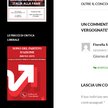
OLTRE IL CONC
UN COMMENTO 
VERGOGNATE
LE FRECCE DI CRITICA
LIBERALE
Fiorella 
GENNAIO 3
Giorno d
RISPON
LASCIA UN 
Il tuo indirizzo e
contrassegnati
*