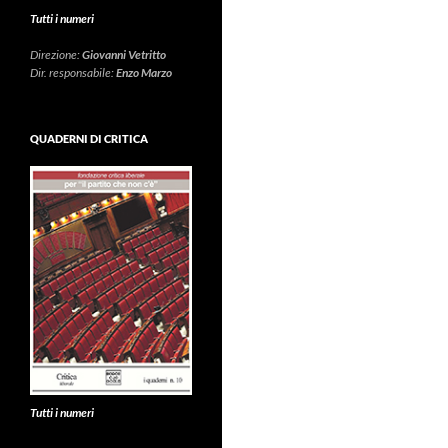
Tutti i numeri
Direzione:
Giovanni Vetritto
Dir. responsabile:
Enzo Marzo
QUADERNI DI CRITICA
Tutti i numeri