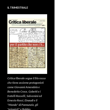
IL TRIMESTRALE
Critica liberale
segue il filo rosso
che tiene assieme protagonisti
come Giovanni Amendola e
Benedetto Croce, Gobetti e i
fratelli Rosselli, Salvemini ed
Ernesto Rossi, Einaudi e il
"Mondo" di Pannunzio, gli
"azionisti" e Bobbio.