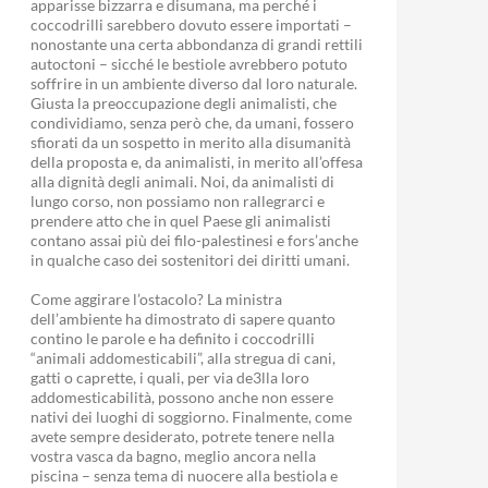
apparisse bizzarra e disumana, ma perché i
coccodrilli sarebbero dovuto essere importati –
nonostante una certa abbondanza di grandi rettili
autoctoni – sicché le bestiole avrebbero potuto
soffrire in un ambiente diverso dal loro naturale.
Giusta la preoccupazione degli animalisti, che
condividiamo, senza però che, da umani, fossero
sfiorati da un sospetto in merito alla disumanità
della proposta e, da animalisti, in merito all’offesa
alla dignità degli animali. Noi, da animalisti di
lungo corso, non possiamo non rallegrarci e
prendere atto che in quel Paese gli animalisti
contano assai più dei filo-palestinesi e fors’anche
in qualche caso dei sostenitori dei diritti umani.
Come aggirare l’ostacolo? La ministra
dell’ambiente ha dimostrato di sapere quanto
contino le parole e ha definito i coccodrilli
“animali addomesticabili”, alla stregua di cani,
gatti o caprette, i quali, per via de3lla loro
addomesticabilità, possono anche non essere
nativi dei luoghi di soggiorno. Finalmente, come
avete sempre desiderato, potrete tenere nella
vostra vasca da bagno, meglio ancora nella
piscina – senza tema di nuocere alla bestiola e