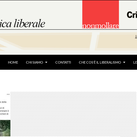
HOME
CHI SIAMO
CONTATTI
CHE COS’È IL LIBERALISMO
L