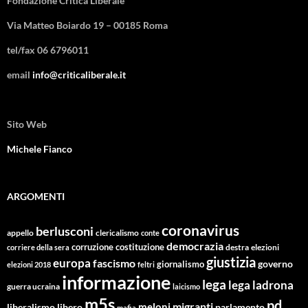
Fondazione Critica Liberale
Via Matteo Boiardo 19 – 00185 Roma
tel/fax 06 6796011
email
info@criticaliberale.it
Sito Web
Michele Fianco
ARGOMENTI
coronavirus
berlusconi
appello
clericalismo
conte
democrazia
corruzione
costituzione
corriere della sera
destra
elezioni
giustizia
europa
fascismo
giornalismo
governo
elezioni 2018
feltri
informazione
lega
lega ladrona
guerra ucraina
laicismo
m5s
pd
migranti
meloni
libero
parlamento
liberalismo
mafia