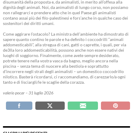
disumanità della proposta e, da animalisti, in merito all’offesa alla
dignità degli animali. Noi, da animalisti di lungo corso, non possiamo
non rallegrarci e prendere atto che in quel Paese gli animalisti
contano assai più dei filo-palestinesi e fors’anche in qualche caso dei
sostenitori dei diritti umani.
Come aggirare l’ostacolo? La ministra dell’ambiente ha dimostrato di
sapere quanto contino le parole e ha definito i coccodrilli “animali
addomesticabili”, alla stregua di cani, gatti o caprette, i quali, per via
de3lla loro addomesticabilità, possono anche non essere nativi dei
luoghi di soggiorno. Finalmente, come avete sempre desiderato,
potrete tenere nella vostra vasca da bagno, meglio ancora nella
piscina – senza tema di nuocere alla bestiola e soprattutto
d’incorrere negli strali degli animalisti – un domestico coccodrillo
nilotico. Basterà ricordarsi, ci raccomandiamo, di carezzarlo/a ogni
tanto e di lisciargli/le le scaglie della corazza.
valerio pocar – 31 luglio 2026