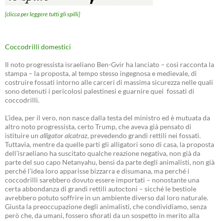
[clicca per leggere tutti gli spilli]
Coccodrilli domestici
Il noto progressista israeliano Ben-Gvir ha lanciato – così racconta la
stampa – la proposta, al tempo stesso ingegnosa e medievale, di
costruire fossati intorno alle carceri di massima sicurezza nelle quali
sono detenuti i pericolosi palestinesi e guarnire quei fossati di
coccodrilli.
L’idea, per il vero, non nasce dalla testa del ministro ed è mutuata da
altro noto progressista, certo Trump, che aveva già pensato di
istituire un
alligator alcatraz
, prevedendo grandi rettili nei fossati.
Tuttavia, mentre da quelle parti gli alligatori sono di casa, la proposta
dell’israeliano ha suscitato qualche reazione negativa, non già da
parte del suo capo Netanyahu, bensì da parte degli animalisti, non già
perché l’idea loro apparisse bizzarra e disumana, ma perché i
coccodrilli sarebbero dovuto essere importati – nonostante una
certa abbondanza di grandi rettili autoctoni – sicché le bestiole
avrebbero potuto soffrire in un ambiente diverso dal loro naturale.
Giusta la preoccupazione degli animalisti, che condividiamo, senza
però che, da umani, fossero sfiorati da un sospetto in merito alla