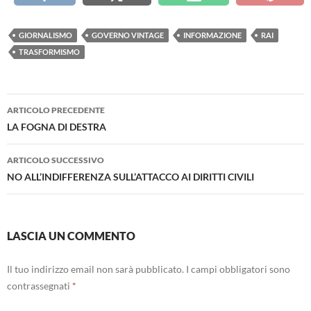
GIORNALISMO
GOVERNO VINTAGE
INFORMAZIONE
RAI
TRASFORMISMO
Navigazione
ARTICOLO PRECEDENTE
articolo
LA FOGNA DI DESTRA
ARTICOLO SUCCESSIVO
NO ALL’INDIFFERENZA SULL’ATTACCO AI DIRITTI CIVILI
LASCIA UN COMMENTO
Il tuo indirizzo email non sarà pubblicato.
I campi obbligatori sono
contrassegnati
*