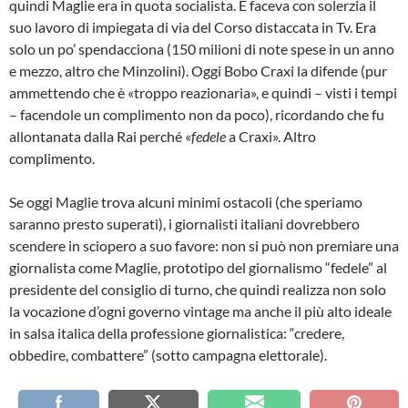
quindi Maglie era in quota socialista. E faceva con solerzia il
suo lavoro di impiegata di via del Corso distaccata in Tv. Era
solo un po’ spendacciona (150 milioni di note spese in un anno
e mezzo, altro che Minzolini). Oggi Bobo Craxi la difende (pur
ammettendo che è «troppo reazionaria», e quindi – visti i tempi
– facendole un complimento non da poco), ricordando che fu
allontanata dalla Rai perché «
fedele
a Craxi». Altro
complimento.
Se oggi Maglie trova alcuni minimi ostacoli (che speriamo
saranno presto superati), i giornalisti italiani dovrebbero
scendere in sciopero a suo favore: non si può non premiare una
giornalista come Maglie, prototipo del giornalismo “fedele” al
presidente del consiglio di turno, che quindi realizza non solo
la vocazione d’ogni governo vintage ma anche il più alto ideale
in salsa italica della professione giornalistica: “credere,
obbedire, combattere” (sotto campagna elettorale).