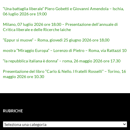
“Una battaglia liberale” Piero Gobetti e Giovanni Amendola – Ischia,
06 luglio 2026 ore 19.00
Milano, 07 luglio 2026 ore 18.00 – Presentazione dell’annuale di
Critica liberale e delle Ricerche laiche
“Eppur si muove” – Roma, giovedì 25 giugno 2026 ore 18,00
mostra “Miraggio Europa” – Lorenzo di Pietro – Roma, via Rattazzi 10
“la repubblica italiana è donna” – roma, 26 maggio 2026 ore 17.30
Presentazione del libro “Carlo & Nello. I fratelli Rosselli” – Torino, 16
maggio 2026 ore 10.30
RUBRICHE
Rubriche