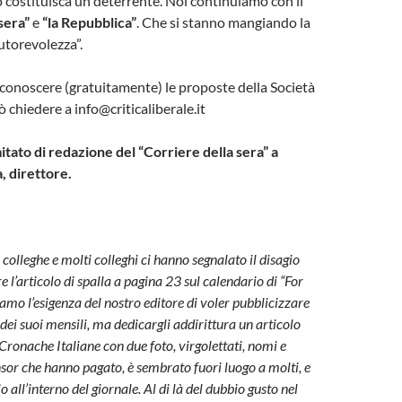
 costituisca un deterrente. Noi continuiamo con il
sera”
e
“la Repubblica”
. Che si stanno mangiando la
utorevolezza”.
 conoscere (gratuitamente) le proposte della Società
 chiedere a info@criticaliberale.it
tato di redazione del “Corriere della sera” a
, direttore.
olleghe e molti colleghi ci hanno segnalato il disagio
e l’articolo di spalla a pagina 23 sul calendario di “For
o l’esigenza del nostro editore di voler pubblicizzare
o dei suoi mensili, ma dedicargli addirittura un articolo
 Cronache Italiane con due foto, virgolettati, nomi e
nsor che hanno pagato, è sembrato fuori luogo a molti, e
 all’interno del giornale. Al di là del dubbio gusto nel