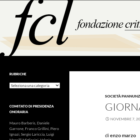
Vai
al
contenuto
Cerca
RUBRICHE
Rubriche
SOCIETÀ PANNUNZI
GIORN
COMITATO DI PRESIDENZA
ONORARIA
NOVEMBRE 7, 2
Mauro Barberis, Daniele
Garrone, Franco Grillini, Piero
Ignazi, Sergio Lariccia, Luigi
di
enzo marzo
Mascilli Migliorini, Valerio