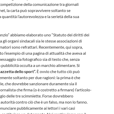
 competizione della comunicazione tra giornali
net, la carta può sopravvivere soltanto se
 quantità l’autorevolezza e la serietà della sua
nzio” abbiamo elaborato uno “Statuto dei diritti dei
ia gli organi sindacali sia le stesse associazioni di
matori sono refrattari. Recentemente, qui sopra,
o l’esempio di una pagina di attualità che aveva al
essaggio sia fotografico sia di testo che, senza
 pubblicità occulta a un marchio alimentare. Si
azzetta dello sport”.
È ovvio che tutto ciò può
ente soltanto per due ragioni: la prima è che
le, che dovrebbe sanzionare duramente sia il
iornalista che firma (o è costretto a firmare) l’articolo-
gio delle tre scimmiette. Forse dovrebbero
 autorità contro ciò che è un falso, ma non lo fanno.
nunciare pubblicamente ai lettori i vari casi