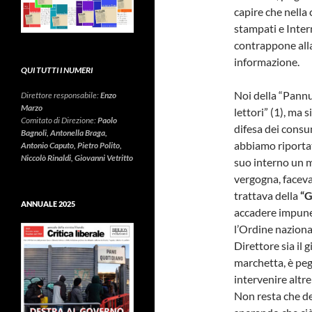
capire che nella
stampati e Inter
contrappone alla
informazione.
QUI TUTTI I NUMERI
Noi della “Pannu
Direttore responsabile:
Enzo
Marzo
lettori” (1), ma s
Comitato di Direzione:
Paolo
difesa dei consu
Bagnoli, Antonella Braga,
abbiamo riportat
Antonio Caputo, Pietro Polito,
Niccolò Rinaldi, Giovanni Vetritto
suo interno un m
vergogna, faceva
trattava della
“G
ANNUALE 2025
accadere impunem
l’Ordine naziona
Direttore sia il g
marchetta, è peg
intervenire altre
Non resta che de