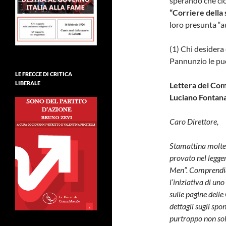
sperando che ciò
“Corriere della 
loro presunta “a
(1) Chi desidera
Pannunzio le può
LE FRECCE DI CRITICA
LIBERALE
Lettera del Comi
Luciano Fontana
Caro Direttore,
Stamattina molte c
provato nel legger
Men”. Comprendiam
l’iniziativa di un
sulle pagine delle
dettagli sugli spo
purtroppo non solo