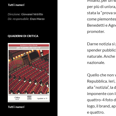
Milano, per un w
Tutti i numeri
per più di un’ora
stata la “prova 
Direzione:
Giovanni Vetritto
come piemontese 
Dir. responsabile:
Enzo Marzo
Benedetti e Agnel
promoter.
QUADERNI DI CRITICA
Darne notizia si
spender pubblicit
naturale. Anche
nazionale.
Quello che non va
Repubblica. Ieri
alla “notizia”, la
imponente con il 
quattro-4 foto di
logo, il brand, a
Tutti i numeri
e quattro.