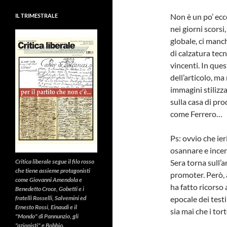
Non è un po’ ec
IL TRIMESTRALE
nei giorni scors
globale, ci man
di calzatura tec
vincenti. In ques
dell’articolo, ma 
immagini stilizz
sulla casa di pr
come Ferrero…
Ps: ovvio che ier
osannare e incens
Sera torna sull’a
Critica liberale
segue il filo rosso
che tiene assieme protagonisti
promoter. Però, 
come Giovanni Amendola e
ha fatto ricorso
Benedetto Croce, Gobetti e i
epocale dei test
fratelli Rosselli, Salvemini ed
Ernesto Rossi, Einaudi e il
sia mai che i tort
"Mondo" di Pannunzio, gli
"azionisti" e Bobbio.