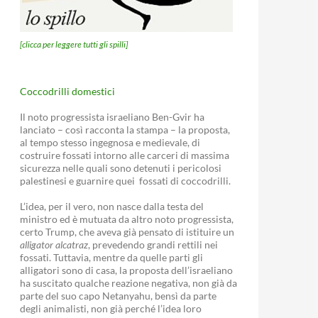
[clicca per leggere tutti gli spilli]
Coccodrilli domestici
Il noto progressista israeliano Ben-Gvir ha
lanciato – così racconta la stampa – la proposta,
al tempo stesso ingegnosa e medievale, di
costruire fossati intorno alle carceri di massima
sicurezza nelle quali sono detenuti i pericolosi
palestinesi e guarnire quei fossati di coccodrilli.
L’idea, per il vero, non nasce dalla testa del
ministro ed è mutuata da altro noto progressista,
certo Trump, che aveva già pensato di istituire un
alligator alcatraz
, prevedendo grandi rettili nei
fossati. Tuttavia, mentre da quelle parti gli
alligatori sono di casa, la proposta dell’israeliano
ha suscitato qualche reazione negativa, non già da
parte del suo capo Netanyahu, bensì da parte
degli animalisti, non già perché l’idea loro