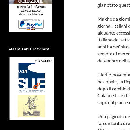
già notato quest
Ma che da giorni 
giornali italiani
alquanto eccessi
italiano del sett
anni ha definito
GLI STATI UNITI D’EUROPA
sempre di merend
da sempre nella d
E ieri, 5 novemb
nazionale, La Re
dopo il cambio d
Calabresi – e ch
sopra, al piano s
Una paginata ded
fa, con tanto di e