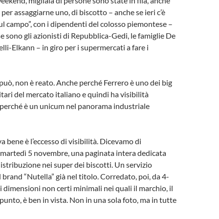
eekend, migliaia di persone sono state in fila, anche
, per assaggiarne uno, di biscotto – anche se ieri c’è
sul campo”, con i dipendenti del colosso piemontese –
sono gli azionisti di Repubblica-Gedi, le famiglie De
li-Elkann – in giro per i supermercati a fare i
 può, non è reato. Anche perché Ferrero è uno dei big
ari del mercato italiano e quindi ha visibilità
 perché è un unicum nel panorama industriale
 bene è l’eccesso di visibilità. Dicevamo di
, martedì 5 novembre, una paginata intera dedicata
 distribuzione nei super dei biscotti. Un servizio
brand “Nutella” già nel titolo. Corredato, poi, da 4-
 dimensioni non certi minimali nei quali il marchio, il
ppunto, è ben in vista. Non in una sola foto, ma in tutte