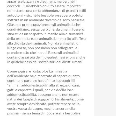
apparisse bizzarra e disumana, ma perché i
coccodrilli sarebbero dovuto essere importati –
nonostante una certa abbondanza di grandi rettili
autoctoni – sicché le bestiole avrebbero potuto
soffrire in un ambiente diverso dal loro naturale.
Giusta la preoccupazione degli animalisti, che
condividiamo, senza però che, da umani, fossero
sfiorati da un sospetto in merito alla disumanità
della proposta e, da animalisti, in merito all’offesa
alla dignità degli animali. Noi, da animalisti di
lungo corso, non possiamo non rallegrarci e
prendere atto che in quel Paese gli animalisti
contano assai più dei filo-palestinesi e fors’anche
in qualche caso dei sostenitori dei diritti umani.
Come aggirare l’ostacolo? La ministra
dell’ambiente ha dimostrato di sapere quanto
contino le parole e ha definito i coccodrilli
“animali addomesticabili”, alla stregua di cani,
gatti o caprette, i quali, per via de3lla loro
addomesticabilità, possono anche non essere
nativi dei luoghi di soggiorno. Finalmente, come
avete sempre desiderato, potrete tenere nella
vostra vasca da bagno, meglio ancora nella
piscina – senza tema di nuocere alla bestiola e