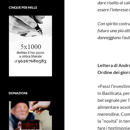
dare risalto al ca
CINQUE PER MILLE
essere l’interesse 
Con spirito costru
futuro una più att
danneggiano l’aut
Lettera di Andr
Ordine dei giorn
«Passi l’investim
in Basilicata, pe
DONAZIONI
bel segnale per 
alimentare assolu
merendine. Come
la “novità” in te
fare i testimonia