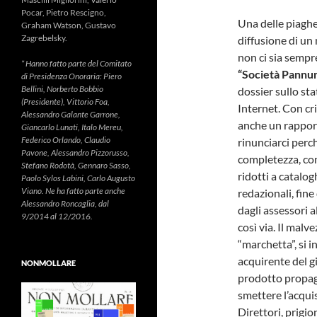
Pocar, Pietro Rescigno,
Una delle piaghe 
Graham Watson, Gustavo
Zagrebelsky.
diffusione di un
non ci sia semp
* Hanno fatto parte del Comitato
“Società Pannun
di Presidenza Onoraria: Piero
Bellini, Norberto Bobbio
dossier sullo st
(Presidente), Vittorio Foa,
Internet. Con cr
Alessandro Galante Garrone,
anche un rapport
Giancarlo Lunati, Italo Mereu,
Federico Orlando, Claudio
rinunciarci perc
Pavone, Alessandro Pizzorusso,
completezza, con
Stefano Rodotà, Gennaro Sasso,
ridotti a catalogh
Paolo Sylos Labini, Carlo Augusto
Viano. Ne ha fatto parte anche
redazionali, fine
Alessandro Roncaglia, dal
dagli assessori a
9/2014 al 12/2016.
così via. Il mal
“marchetta”, si i
acquirente del g
NONMOLLARE
prodotto propaga
smettere l’acqui
Direttori, prigio