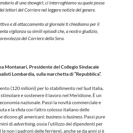
lendario di una showgirl, ci interroghiamo su quale possa
dei lettori del Corriere nel leggere notizie del genere.
ttivo e di attaccamento al giornale ti chiediamo per il
enta vigilanza su simili episodi che, a nostro giudizio,
orevolezza del Corriere della Sera.
ea Montanari, Presidente del Collegio Sindacale
alisti Lombardia, sulla marchetta di “Repubblica”.
ento (120 milioni) per lo stabilimento nel Sud Italia,
r stimolare e sostenere il lavoro nel Meridione. È un
l’economia nazionale. Passi la novità commerciale e
ta e la sfida con l’altro colosso italiano delle
 dicono gli americani:
business is business
. Passi pure
rmini di
advertising
, ossia l’utilizzo dei dipendenti per
l (e non i padroni delle ferriere), anche se da anni si è