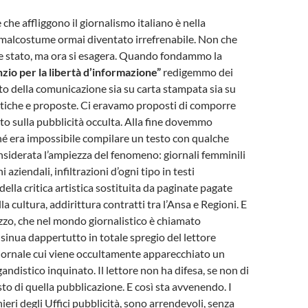
che affliggono il giornalismo italiano è nella
 malcostume ormai diventato irrefrenabile. Non che
re stato, ma ora si esagera. Quando fondammo la
zio per la libertà d’informazione”
redigemmo dei
ato della comunicazione sia su carta stampata sia su
itiche e proposte. Ci eravamo proposti di comporre
o sulla pubblicità occulta. Alla fine dovemmo
hé era impossibile compilare un testo con qualche
siderata l’ampiezza del fenomeno: giornali femminili
i aziendali, infiltrazioni d’ogni tipo in testi
 della critica artistica sostituita da paginate pagate
lla cultura, addirittura contratti tra l’Ansa e Regioni. E
vezzo, che nel mondo giornalistico è chiamato
nsinua dappertutto in totale spregio del lettore
iornale cui viene occultamente apparecchiato un
ndistico inquinato. Il lettore non ha difesa, se non di
sto di quella pubblicazione. E così sta avvenendo. I
nieri degli Uffici pubblicità, sono arrendevoli, senza