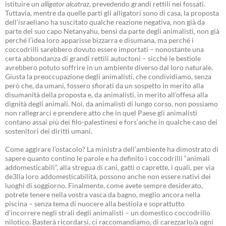
istituire un
alligator alcatraz
, prevedendo grandi rettili nei fossati.
Tuttavia, mentre da quelle parti gli alligatori sono di casa, la proposta
dell’israeliano ha suscitato qualche reazione negativa, non già da
parte del suo capo Netanyahu, bensì da parte degli animalisti, non già
perché l’idea loro apparisse bizzarra e disumana, ma perché i
coccodrilli sarebbero dovuto essere importati – nonostante una
certa abbondanza di grandi rettili autoctoni – sicché le bestiole
avrebbero potuto soffrire in un ambiente diverso dal loro naturale.
Giusta la preoccupazione degli animalisti, che condividiamo, senza
però che, da umani, fossero sfiorati da un sospetto in merito alla
disumanità della proposta e, da animalisti, in merito all’offesa alla
dignità degli animali. Noi, da animalisti di lungo corso, non possiamo
non rallegrarci e prendere atto che in quel Paese gli animalisti
contano assai più dei filo-palestinesi e fors’anche in qualche caso dei
sostenitori dei diritti umani.
Come aggirare l’ostacolo? La ministra dell’ambiente ha dimostrato di
sapere quanto contino le parole e ha definito i coccodrilli “animali
addomesticabili”, alla stregua di cani, gatti o caprette, i quali, per via
de3lla loro addomesticabilità, possono anche non essere nativi dei
luoghi di soggiorno. Finalmente, come avete sempre desiderato,
potrete tenere nella vostra vasca da bagno, meglio ancora nella
piscina – senza tema di nuocere alla bestiola e soprattutto
d’incorrere negli strali degli animalisti – un domestico coccodrillo
nilotico. Basterà ricordarsi, ci raccomandiamo, di carezzarlo/a ogni