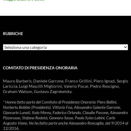
RUBRICHE
Rubriche
COMITATO DI PRESIDENZA ONORARIA
Mauro Barberis, Daniele Garrone, Franco Grillini, Piero Ignazi, Sergio
Lariccia, Luigi Mascilli Migliorini, Valerio Pocar, Pietro Rescigno,
Graham Watson, Gustavo Zagrebelsky.
* Hanno fatto parte del Comitato di Presidenza Onoraria: Piero Bellini,
Norberto Bobbio (Presidente), Vittorio Foa, Alessandro Galante Garrone,
Giancarlo Lunati, Italo Mereu, Federico Orlando, Claudio Pavone, Alessandro
Pizzorusso, Stefano Rodotà, Gennaro Sasso, Paolo Sylos Labini, Carlo
Augusto Viano. Ne ha fatto parte anche Alessandro Roncaglia, dal 9/2014 al
12/2016.