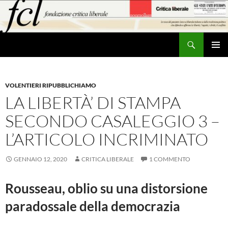
Vai
al
contenuto
Cerca
MENU
PRINCI
VOLENTIERI RIPUBBLICHIAMO
LA LIBERTÀ’ DI STAMPA
SECONDO CASALEGGIO 3 –
L’ARTICOLO INCRIMINATO
GENNAIO 12, 2020
CRITICA LIBERALE
1 COMMENTO
Rousseau, oblio su una distorsione
paradossale della democrazia