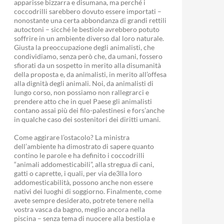
apparisse bizzarra e disumana, ma perché i
coccodrilli sarebbero dovuto essere importati –
nonostante una certa abbondanza di grandi rettili
autoctoni – sicché le bestiole avrebbero potuto
soffrire in un ambiente diverso dal loro naturale.
Giusta la preoccupazione degli animalisti, che
condividiamo, senza però che, da umani, fossero
sfiorati da un sospetto in merito alla disumanità
della proposta e, da animalisti, in merito all’offesa
alla dignità degli animali. Noi, da animalisti di
lungo corso, non possiamo non rallegrarci e
prendere atto che in quel Paese gli animalisti
contano assai più dei filo-palestinesi e fors’anche
in qualche caso dei sostenitori dei diritti umani.
Come aggirare l’ostacolo? La ministra
dell’ambiente ha dimostrato di sapere quanto
contino le parole e ha definito i coccodrilli
“animali addomesticabili”, alla stregua di cani,
gatti o caprette, i quali, per via de3lla loro
addomesticabilità, possono anche non essere
nativi dei luoghi di soggiorno. Finalmente, come
avete sempre desiderato, potrete tenere nella
vostra vasca da bagno, meglio ancora nella
piscina – senza tema di nuocere alla bestiola e