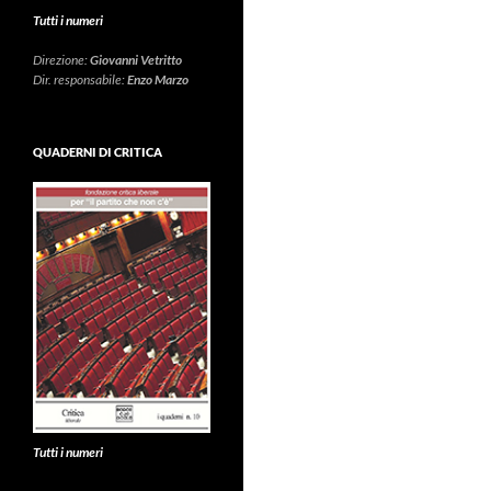
Tutti i numeri
Direzione:
Giovanni Vetritto
Dir. responsabile:
Enzo Marzo
QUADERNI DI CRITICA
Tutti i numeri