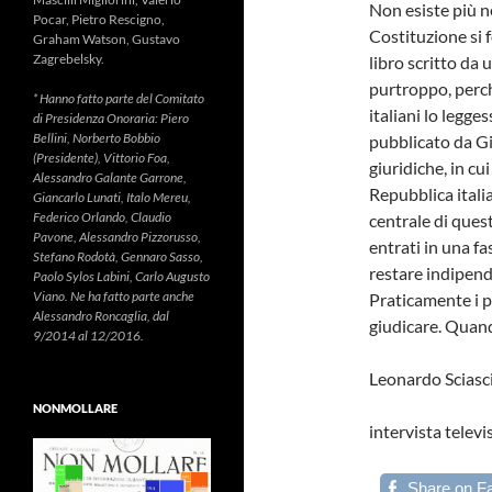
Non esiste più n
Pocar, Pietro Rescigno,
Costituzione si f
Graham Watson, Gustavo
Zagrebelsky.
libro scritto da 
purtroppo, perch
* Hanno fatto parte del Comitato
italiani lo legge
di Presidenza Onoraria: Piero
Bellini, Norberto Bobbio
pubblicato da Gi
(Presidente), Vittorio Foa,
giuridiche, in c
Alessandro Galante Garrone,
Repubblica itali
Giancarlo Lunati, Italo Mereu,
Federico Orlando, Claudio
centrale di quest
Pavone, Alessandro Pizzorusso,
entrati in una f
Stefano Rodotà, Gennaro Sasso,
restare indipende
Paolo Sylos Labini, Carlo Augusto
Viano. Ne ha fatto parte anche
Praticamente i pa
Alessandro Roncaglia, dal
giudicare. Quand
9/2014 al 12/2016.
Leonardo Sciasc
NONMOLLARE
intervista televi
Share on F