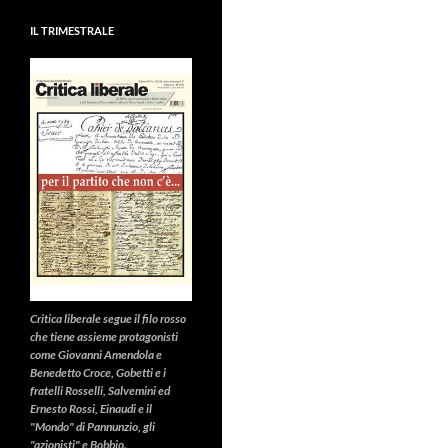
IL TRIMESTRALE
Critica liberale
segue il filo rosso
che tiene assieme protagonisti
come Giovanni Amendola e
Benedetto Croce, Gobetti e i
fratelli Rosselli, Salvemini ed
Ernesto Rossi, Einaudi e il
"Mondo" di Pannunzio, gli
"azionisti" e Bobbio.