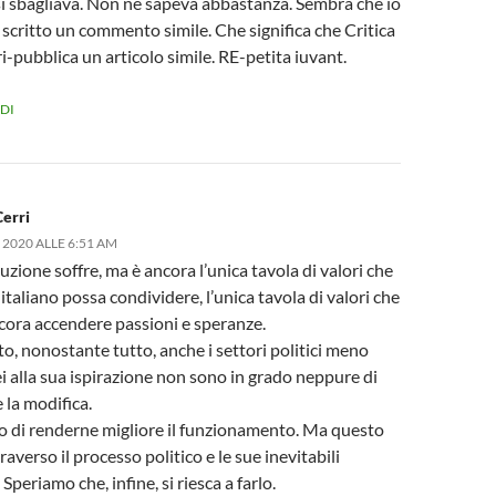
si sbagliava. Non ne sapeva abbastanza. Sembra che io
 scritto un commento simile. Che significa che Critica
ri-pubblica un articolo simile. RE-petita iuvant.
DI
erri
 2020 ALLE 6:51 AM
uzione soffre, ma è ancora l’unica tavola di valori che
 italiano possa condividere, l’unica tavola di valori che
cora accendere passioni e speranze.
o, nonostante tutto, anche i settori politici meno
 alla sua ispirazione non sono in grado neppure di
 la modifica.
 di renderne migliore il funzionamento. Ma questo
raverso il processo politico e le sue inevitabili
 Speriamo che, infine, si riesca a farlo.