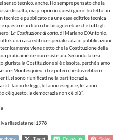
el senso tecnico, anche. Ho sempre pensato che la
osse dissolta, ma proprio in questi giorni ho letto un
un tecnico e pubblicato da una casa editrice tecnica
é questo è un libro che bisognerebbe che tutti gli
ssero:
La Costituzione di carta
, di Mariano D’Antonio,
uffré: una casa editrice specializzata in pubblicazioni
ui tecnicamente viene detto che la Costituzione della
ana praticamente non esiste più. Secondo la tesi
o giurista la Costituzione si è dissolta, perché siamo
ase pre-Montesquieu: i tre poteri che dovrebbero
nti, si sono riunificati nella partitocrazia.
rtiti fanno le leggi, le fanno eseguire, le fanno
o c’è questo, la democrazia non c’è più”.
ia
siva rilasciata nel 1978
acebook
Tweet
Follow us
Salva