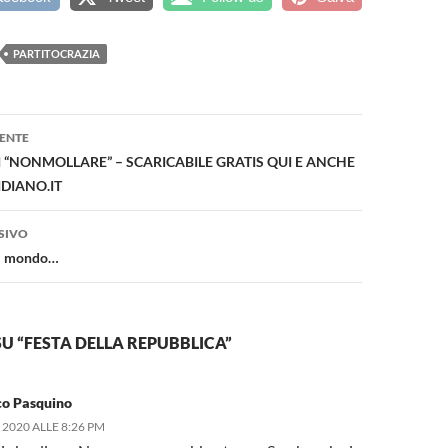
PARTITOCRAZIA
one
ENTE
DI “NONMOLLARE” – SCARICABILE GRATIS QUI E ANCHE
DIANO.IT
SIVO
el mondo…
U “FESTA DELLA REPUBBLICA”
co Pasquino
2020 ALLE 8:26 PM