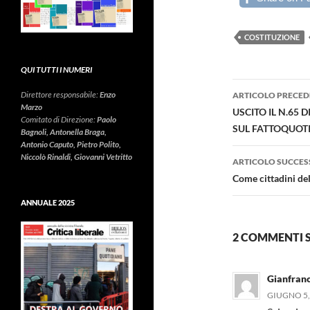
COSTITUZIONE
QUI TUTTI I NUMERI
Navigazi
Direttore responsabile:
Enzo
ARTICOLO PRECED
Marzo
articolo
USCITO IL N.65 
Comitato di Direzione:
Paolo
SUL FATTOQUOTI
Bagnoli, Antonella Braga,
Antonio Caputo, Pietro Polito,
Niccolò Rinaldi, Giovanni Vetritto
ARTICOLO SUCCES
Come cittadini d
ANNUALE 2025
2 COMMENTI S
Gianfran
GIUGNO 5, 