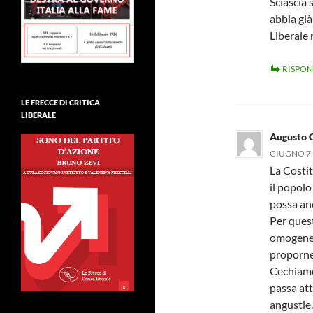
Sciascia 
abbia già
Liberale 
RISPON
LE FRECCE DI CRITICA
LIBERALE
Augusto C
GIUGNO 7,
La Costit
il popolo
possa an
Per quest
omogenei
proporne
Cechiamo
passa att
angustie.