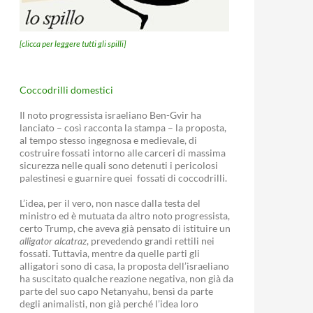
[clicca per leggere tutti gli spilli]
Coccodrilli domestici
Il noto progressista israeliano Ben-Gvir ha
lanciato – così racconta la stampa – la proposta,
al tempo stesso ingegnosa e medievale, di
costruire fossati intorno alle carceri di massima
sicurezza nelle quali sono detenuti i pericolosi
palestinesi e guarnire quei fossati di coccodrilli.
L’idea, per il vero, non nasce dalla testa del
ministro ed è mutuata da altro noto progressista,
certo Trump, che aveva già pensato di istituire un
alligator alcatraz
, prevedendo grandi rettili nei
fossati. Tuttavia, mentre da quelle parti gli
alligatori sono di casa, la proposta dell’israeliano
ha suscitato qualche reazione negativa, non già da
parte del suo capo Netanyahu, bensì da parte
degli animalisti, non già perché l’idea loro