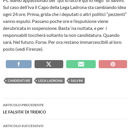
Ps. Siamo appassionati del “qui lo dico e qui lo nego” di Salvini.
Sul caso dell’Iva il Capo della Lega Ladrona sta cambiando idea
ogni 24 ore. Prima, grida che i deputati o altri politici “pezzenti”
vanno espulsi. Passano poche ore e l’espulsione viene
derubricata in sospensione. Basta ‘na nuttata, e per i
responsabili toccherà soltanto la non candidatura. Quando
sarà. Nel futuro. Forse. Per ora restano immarcescibili al loro
posto (vedi Firenze).
CANDIDATURE
LEGA LADRONA
SALVINI
Navigazione
ARTICOLO PRECEDENTE
articolo
LE FALSITA’ DI TRIDICO
ARTICOLO SUCCESSIVO