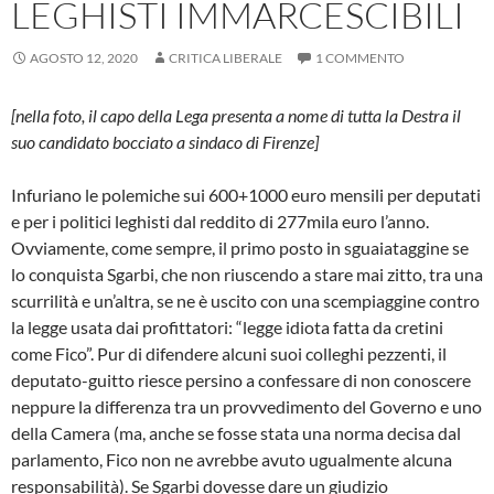
LEGHISTI IMMARCESCIBILI
AGOSTO 12, 2020
CRITICA LIBERALE
1 COMMENTO
[nella foto, il capo della Lega presenta a nome di tutta la Destra il
suo candidato bocciato a sindaco di Firenze]
Infuriano le polemiche sui 600+1000 euro mensili per deputati
e per i politici leghisti dal reddito di 277mila euro l’anno.
Ovviamente, come sempre, il primo posto in sguaiataggine se
lo conquista Sgarbi, che non riuscendo a stare mai zitto, tra una
scurrilità e un’altra, se ne è uscito con una scempiaggine contro
la legge usata dai profittatori: “legge idiota fatta da cretini
come Fico”. Pur di difendere alcuni suoi colleghi pezzenti, il
deputato-guitto riesce persino a confessare di non conoscere
neppure la differenza tra un provvedimento del Governo e uno
della Camera (ma, anche se fosse stata una norma decisa dal
parlamento, Fico non ne avrebbe avuto ugualmente alcuna
responsabilità). Se Sgarbi dovesse dare un giudizio