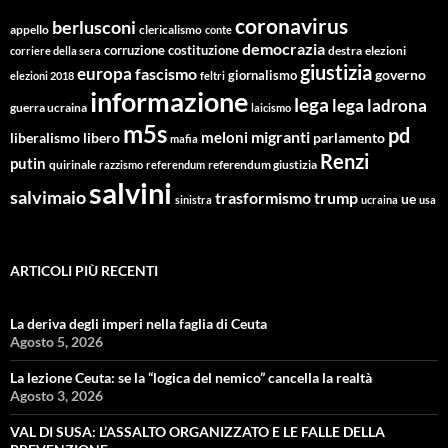
coronavirus
berlusconi
appello
clericalismo
conte
democrazia
corruzione
costituzione
corriere della sera
destra
elezioni
giustizia
europa
fascismo
giornalismo
governo
elezioni 2018
feltri
informazione
lega
lega ladrona
guerra ucraina
laicismo
m5s
pd
migranti
meloni
libero
parlamento
liberalismo
mafia
Renzi
putin
quirinale
referendum giustizia
razzismo
referendum
salvini
salvimaio
trasformismo
trump
ue
sinistra
ucraina
usa
ARTICOLI PIÙ RECENTI
La deriva degli imperi nella faglia di Ceuta
Agosto 5, 2026
La lezione Ceuta: se la “logica del nemico” cancella la realtà
Agosto 3, 2026
VAL DI SUSA: L’ASSALTO ORGANIZZATO E LE FALLE DELLA