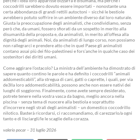
perché l’idea loro apparisse bizzarra e disumana, ma perché i
coccodrilli sarebbero dovuto essere importati – nonostante una
certa abbondanza di grandi rettili autoctoni – sicché le bestiole
avrebbero potuto soffrire in un ambiente diverso dal loro naturale.
Giusta la preoccupazione degli animalisti, che condividiamo, senza
però che, da umani, fossero sfiorati da un sospetto in merito alla
disumanità della proposta e, da animalisti, in merito all’offesa alla
dignità degli animali. Noi, da animalisti di lungo corso, non possiamo
non rallegrarci e prendere atto che in quel Paese gli animalisti
contano assai più dei filo-palestinesi e fors’anche in qualche caso dei
sostenitori dei diritti umani.
Come aggirare l’ostacolo? La ministra dell’ambiente ha dimostrato di
sapere quanto contino le parole e ha definito i coccodrilli “animali
addomesticabili”, alla stregua di cani, gatti o caprette, i quali, per via
de3lla loro addomesticabilità, possono anche non essere nativi dei
luoghi di soggiorno. Finalmente, come avete sempre desiderato,
potrete tenere nella vostra vasca da bagno, meglio ancora nella
piscina – senza tema di nuocere alla bestiola e soprattutto
d’incorrere negli strali degli animalisti – un domestico coccodrillo
nilotico. Basterà ricordarsi, ci raccomandiamo, di carezzarlo/a ogni
tanto e di lisciargli/le le scaglie della corazza.
valerio pocar – 31 luglio 2026