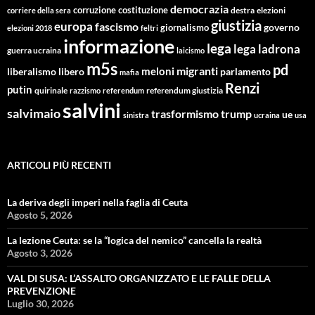
democrazia
corruzione
costituzione
corriere della sera
destra
elezioni
giustizia
europa
fascismo
giornalismo
governo
elezioni 2018
feltri
informazione
lega
lega ladrona
guerra ucraina
laicismo
m5s
pd
migranti
meloni
libero
parlamento
liberalismo
mafia
Renzi
putin
quirinale
referendum giustizia
razzismo
referendum
salvini
salvimaio
trasformismo
trump
ue
sinistra
ucraina
usa
ARTICOLI PIÙ RECENTI
La deriva degli imperi nella faglia di Ceuta
Agosto 5, 2026
La lezione Ceuta: se la “logica del nemico” cancella la realtà
Agosto 3, 2026
VAL DI SUSA: L’ASSALTO ORGANIZZATO E LE FALLE DELLA
PREVENZIONE
Luglio 30, 2026