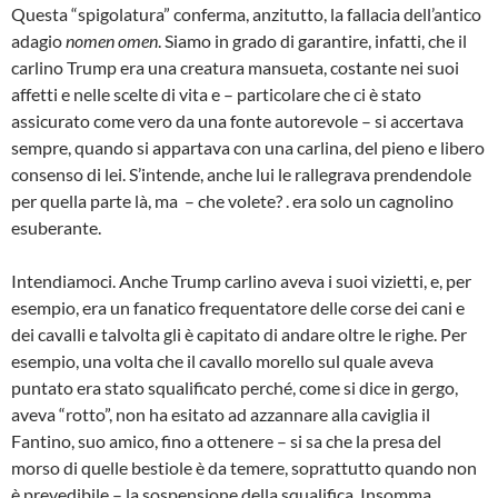
Questa “spigolatura” conferma, anzitutto, la fallacia dell’antico
adagio
nomen omen
. Siamo in grado di garantire, infatti, che il
carlino Trump era una creatura mansueta, costante nei suoi
affetti e nelle scelte di vita e – particolare che ci è stato
assicurato come vero da una fonte autorevole – si accertava
sempre, quando si appartava con una carlina, del pieno e libero
consenso di lei. S’intende, anche lui le rallegrava prendendole
per quella parte là, ma – che volete? . era solo un cagnolino
esuberante.
Intendiamoci. Anche Trump carlino aveva i suoi vizietti, e, per
esempio, era un fanatico frequentatore delle corse dei cani e
dei cavalli e talvolta gli è capitato di andare oltre le righe. Per
esempio, una volta che il cavallo morello sul quale aveva
puntato era stato squalificato perché, come si dice in gergo,
aveva “rotto”, non ha esitato ad azzannare alla caviglia il
Fantino, suo amico, fino a ottenere – si sa che la presa del
morso di quelle bestiole è da temere, soprattutto quando non
è prevedibile – la sospensione della squalifica. Insomma,