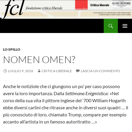
Vai
al
contenuto
Cerca
MENU
PRINCI
LO SPILLO
NOMEN OMEN?
LUGLIO 9, 2026
CRITICA LIBERALE
LASCIA UN COMMENTO
Anche le notiziole che ci giungono un po’ per caso possono
avere la loro importanza. Dalla
Settimana Enigmistica
: «Nel
corso della sua vita il pittore inglese del ‘700 William Hogarth
ebbe diversi carlini che ritrasse anche in diversi suoi quadri … il
più conosciuto di loro, chiamato Trump, compare per esempio
accanto all’artista in un famoso autoritratto …»