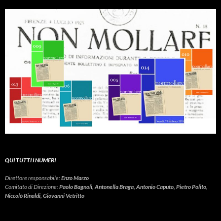
QUI TUTTI I NUMERI
Direttore responsabile:
Enzo Marzo
Comitato di Direzione:
Paolo Bagnoli, Antonella Braga, Antonio Caputo, Pietro Polito,
Niccolò Rinaldi, Giovanni Vetritto