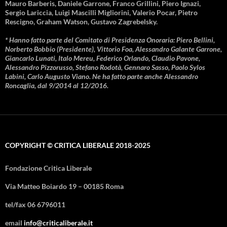
Mauro Barberis, Daniele Garrone, Franco Grillini, Piero Ignazi,
Sergio Lariccia, Luigi Mascilli Migliorini, Valerio Pocar, Pietro
Rescigno, Graham Watson, Gustavo Zagrebelsky.
* Hanno fatto parte del Comitato di Presidenza Onoraria: Piero Bellini,
Norberto Bobbio (Presidente), Vittorio Foa, Alessandro Galante Garrone,
Giancarlo Lunati, Italo Mereu, Federico Orlando, Claudio Pavone,
Alessandro Pizzorusso, Stefano Rodotà, Gennaro Sasso, Paolo Sylos
Labini, Carlo Augusto Viano. Ne ha fatto parte anche Alessandro
Roncaglia, dal 9/2014 al 12/2016.
COPYRIGHT © CRITICA LIBERALE 2018-2025
Fondazione Critica Liberale
Via Matteo Boiardo 19 – 00185 Roma
tel/fax 06 6796011
email
info@criticaliberale.it