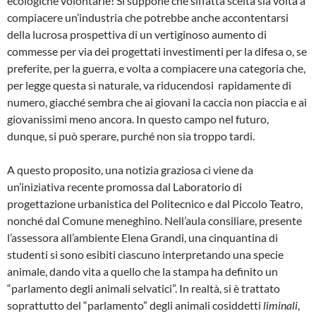
ecologiche volontarie! Si suppone che siffatta scelta sia volta a
compiacere un’industria che potrebbe anche accontentarsi
della lucrosa prospettiva di un vertiginoso aumento di
commesse per via dei progettati investimenti per la difesa o, se
preferite, per la guerra, e volta a compiacere una categoria che,
per legge questa sì naturale, va riducendosi rapidamente di
numero, giacché sembra che ai giovani la caccia non piaccia e ai
giovanissimi meno ancora. In questo campo nel futuro,
dunque, si può sperare, purché non sia troppo tardi.
A questo proposito, una notizia graziosa ci viene da
un’iniziativa recente promossa dal Laboratorio di
progettazione urbanistica del Politecnico e dal Piccolo Teatro,
nonché dal Comune meneghino. Nell’aula consiliare, presente
l’assessora all’ambiente Elena Grandi, una cinquantina di
studenti si sono esibiti ciascuno interpretando una specie
animale, dando vita a quello che la stampa ha definito un
“parlamento degli animali selvatici”. In realtà, si è trattato
soprattutto del “parlamento” degli animali cosiddetti
liminali
,