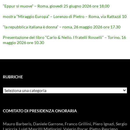
“Eppur si muove” – Roma, giovedì 25 giugno 2026 ore 18,00
mostra “Miraggio Europa” – Lorenzo di Pietro – Roma, via Rattazzi 10
“la repubblica italiana è donna” – roma, 26 maggio 2026 ore 17.30
Presentazione del libro “Carlo & Nello. I fratelli Rosselli” – Torino, 16
maggio 2026 ore 10.30
RUBRICHE
Rubriche
COMITATO DI PRESIDENZA ONORARIA
Mauro Barberis, Daniele Garrone, Franco Grillini, Piero Ignazi, Sergio
Lariccia, Luigi Mascilli Migliorini, Valerio Pocar, Pietro Rescigno,