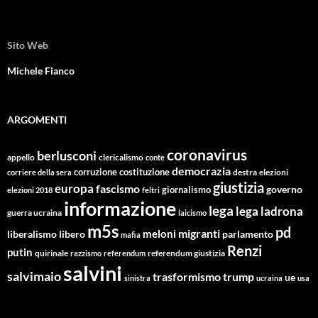
Sito Web
Michele Fianco
ARGOMENTI
coronavirus
berlusconi
appello
clericalismo
conte
democrazia
corruzione
costituzione
corriere della sera
destra
elezioni
giustizia
europa
fascismo
giornalismo
governo
elezioni 2018
feltri
informazione
lega
lega ladrona
guerra ucraina
laicismo
m5s
pd
migranti
meloni
libero
parlamento
liberalismo
mafia
Renzi
putin
quirinale
referendum giustizia
razzismo
referendum
salvini
salvimaio
trasformismo
trump
ue
sinistra
ucraina
usa