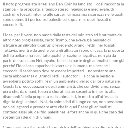
Il noto progressista israeliano Ben-Gvir ha lanciato – così racconta la
stampa – la proposta, al tempo stesso ingegnosa e medievale, di
costruire fossati intorno alle carceri di massima sicurezza nelle quali
sono detenuti i pericolosi palestinesi e guarnire quei fossati di
coccodrilli.
L’idea, per il vero, non nasce dalla testa del ministro ed è mutuata da
altro noto progressista, certo Trump, che aveva già pensato di
istituire un
alligator alcatraz
, prevedendo grandi rettili nei fossati.
Tuttavia, mentre da quelle parti gli alligatori sono di casa, la proposta
dell’israeliano ha suscitato qualche reazione negativa, non già da
parte del suo capo Netanyahu, bensì da parte degli animalisti, non già
perché l’idea loro apparisse bizzarra e disumana, ma perché i
coccodrilli sarebbero dovuto essere importati – nonostante una
certa abbondanza di grandi rettili autoctoni – sicché le bestiole
avrebbero potuto soffrire in un ambiente diverso dal loro naturale.
Giusta la preoccupazione degli animalisti, che condividiamo, senza
però che, da umani, fossero sfiorati da un sospetto in merito alla
disumanità della proposta e, da animalisti, in merito all’offesa alla
dignità degli animali. Noi, da animalisti di lungo corso, non possiamo
non rallegrarci e prendere atto che in quel Paese gli animalisti
contano assai più dei filo-palestinesi e fors’anche in qualche caso dei
sostenitori dei diritti umani.
Come aggirare l’ostacolo? La ministra dell’ambiente ha dimostrato di