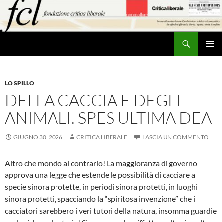
Vai
al
contenuto
Cerca
MENU
PRINCI
LO SPILLO
DELLA CACCIA E DEGLI
ANIMALI. SPES ULTIMA DEA
GIUGNO 30, 2026
CRITICA LIBERALE
LASCIA UN COMMENTO
Altro che mondo al contrario! La maggioranza di governo
approva una legge che estende le possibilità di cacciare a
specie sinora protette, in periodi sinora protetti, in luoghi
sinora protetti, spacciando la “spiritosa invenzione” che i
cacciatori sarebbero i veri tutori della natura, insomma guardie