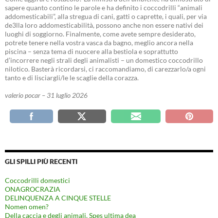
sapere quanto contino le parole e ha definito i coccodrilli “animali
addomesticabili”, alla stregua di cani, gatti o caprette, i quali, per via
de3lla loro addomesticabilità, possono anche non essere nativi dei
luoghi di soggiorno. Finalmente, come avete sempre desiderato,
potrete tenere nella vostra vasca da bagno, meglio ancora nella
piscina – senza tema di nuocere alla bestiola e soprattutto
d’incorrere negli strali degli animalisti – un domestico coccodrillo
nilotico. Basterà ricordarsi, ci raccomandiamo, di carezzarlo/a ogni
tanto e di lisciargli/le le scaglie della corazza.
valerio pocar – 31 luglio 2026
GLI SPILLI PIÙ RECENTI
Coccodrilli domestici
ONAGROCRAZIA
DELINQUENZA A CINQUE STELLE
Nomen omen?
Della caccia e degli animali. Spes ultima dea