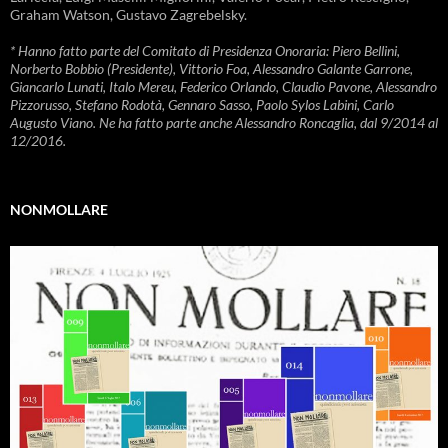
Graham Watson, Gustavo Zagrebelsky.
* Hanno fatto parte del Comitato di Presidenza Onoraria: Piero Bellini,
Norberto Bobbio (Presidente), Vittorio Foa, Alessandro Galante Garrone,
Giancarlo Lunati, Italo Mereu, Federico Orlando, Claudio Pavone, Alessandro
Pizzorusso, Stefano Rodotà, Gennaro Sasso, Paolo Sylos Labini, Carlo
Augusto Viano. Ne ha fatto parte anche Alessandro Roncaglia, dal 9/2014 al
12/2016.
NONMOLLARE