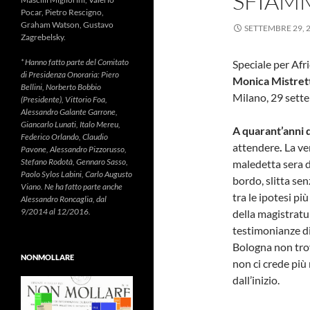
SFIAMM
Pocar, Pietro Rescigno,
Graham Watson, Gustavo
SETTEMBRE 29, 
Zagrebelsky.
* Hanno fatto parte del Comitato
Speciale per Afr
di Presidenza Onoraria: Piero
Monica Mistret
Bellini, Norberto Bobbio
Milano, 29 sett
(Presidente), Vittorio Foa,
Alessandro Galante Garrone,
Giancarlo Lunati, Italo Mereu,
A quarant’anni d
Federico Orlando, Claudio
attendere
.
La ver
Pavone, Alessandro Pizzorusso,
Stefano Rodotà, Gennaro Sasso,
maledetta sera d
Paolo Sylos Labini, Carlo Augusto
bordo, slitta se
Viano. Ne ha fatto parte anche
tra le ipotesi pi
Alessandro Roncaglia, dal
9/2014 al 12/2016.
della magistratur
testimonianze di 
Bologna non trov
NONMOLLARE
non ci crede più 
dall’inizio.