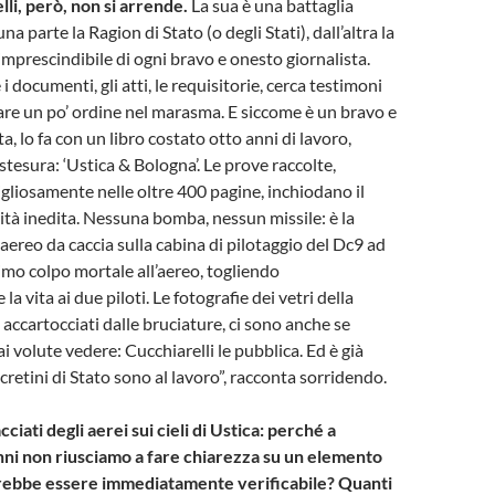
li, però, non si arrende.
La sua è una battaglia
na parte la Ragion di Stato (o degli Stati), dall’altra la
imprescindibile di ogni bravo e onesto giornalista.
 i documenti, gli atti, le requisitorie, cerca testimoni
 fare un po’ ordine nel marasma. E siccome è un bravo e
a, lo fa con un libro costato otto anni di lavoro,
stesura: ‘Ustica & Bologna’. Le prove raccolte,
gliosamente nelle oltre 400 pagine, inchiodano il
rità inedita. Nessuna bomba, nessun missile: è la
aereo da caccia sulla cabina di pilotaggio del Dc9 ad
rimo colpo mortale all’aereo, togliendo
 vita ai due piloti. Le fotografie dei vetri della
e accartocciati dalle bruciature, ci sono anche se
 volute vedere: Cucchiarelli le pubblica. Ed è già
 cretini di Stato sono al lavoro”, racconta sorridendo.
ciati degli aerei sui cieli di Ustica: perché a
anni non riusciamo a fare chiarezza su un elemento
rebbe essere immediatamente verificabile? Quanti