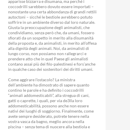
apparisse bizzarra e disumana, ma perché i
coccodrilli sarebbero dovuto essere importati –
nonostante una certa abbondanza di grandi rettili
autoctoni – sicché le bestiole avrebbero potuto
soffrire in un ambiente diverso dal loro naturale.
Giusta la preoccupazione degli animalisti, che
condividiamo, senza però che, da umani, fossero
sfiorati da un sospetto in merito alla disumanità
della proposta e, da animalisti, in merito all’offesa
alla dignità degli animali. Noi, da animalisti di
lungo corso, non possiamo non rallegrarci e
prendere atto che in quel Paese gli animalisti
contano assai più dei filo-palestinesi e fors’anche
in qualche caso dei sostenitori dei diritti umani.
Come aggirare l’ostacolo? La ministra
dell’ambiente ha dimostrato di sapere quanto
contino le parole e ha definito i coccodrilli
“animali addomesticabili”, alla stregua di cani,
gatti o caprette, i quali, per via de3lla loro
addomesticabilità, possono anche non essere
nativi dei luoghi di soggiorno. Finalmente, come
avete sempre desiderato, potrete tenere nella
vostra vasca da bagno, meglio ancora nella
piscina – senza tema di nuocere alla bestiola e