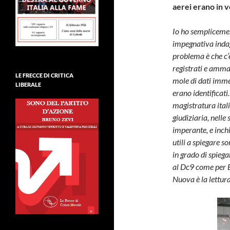
aerei erano in v
Io ho semplicement
impegnativa indagi
problema è che c’è
registrati e ammas
LE FRECCE DI CRITICA
mole di dati imme
LIBERALE
erano identificati
magistratura italia
giudiziaria, nelle
imperante, e inchie
utili a spiegare son
in grado di spiegar
al Dc9 come per Bo
Nuova è la lettura