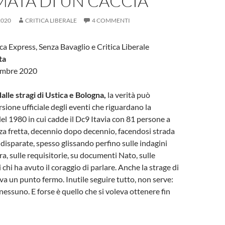
ATA DI UN CACCIA”
2020
CRITICA LIBERALE
4 COMMENTI
ica Express, Senza Bavaglio e Critica Liberale
ta
embre 2020
alle stragi di Ustica e Bologna,
la verità può
sione ufficiale degli eventi che riguardano la
el 1980 in cui cadde il Dc9 Itavia con 81 persone a
nza fretta, decennio dopo decennio, facendosi strada
ù disparate, spesso glissando perfino sulle indagini
a, sulle requisitorie, su documenti Nato, sulle
chi ha avuto il coraggio di parlare. Anche la strage di
a un punto fermo. Inutile seguire tutto, non serve:
nessuno. E forse è quello che si voleva ottenere fin