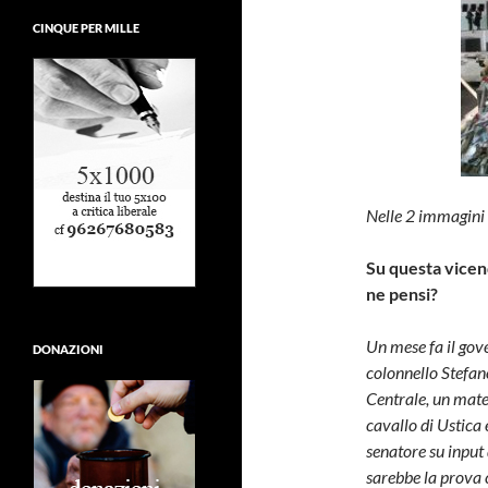
CINQUE PER MILLE
Nelle 2 immagini i
Su questa vicen
ne pensi?
Un mese fa il gove
DONAZIONI
colonnello Stefan
Centrale, un mate
cavallo di Ustica 
senatore su input 
sarebbe la prova 