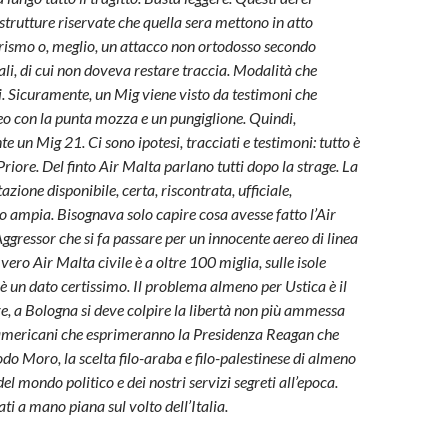
trutture riservate che quella sera mettono in atto
orismo o, meglio, un attacco non ortodosso secondo
li, di cui non doveva restare traccia. Modalità che
. Sicuramente, un Mig viene visto da testimoni che
o con la punta mozza e un pungiglione. Quindi,
 un Mig 21. Ci sono ipotesi, tracciati e testimoni: tutto è
 Priore. Del finto Air Malta parlano tutti dopo la strage. La
ione disponibile, certa, riscontrata, ufficiale,
o ampia. Bisognava solo capire cosa avesse fatto l’Air
ggressor che si fa passare per un innocente aereo di linea
vero Air Malta civile è a oltre 100 miglia, sulle isole
è un dato certissimo. Il problema almeno per Ustica è il
re, a Bologna si deve colpire la libertà non più ammessa
 americani che esprimeranno la Presidenza Reagan che
do Moro, la scelta filo-araba e filo-palestinese di almeno
l mondo politico e dei nostri servizi segreti all’epoca.
ati a mano piana sul volto dell’Italia.