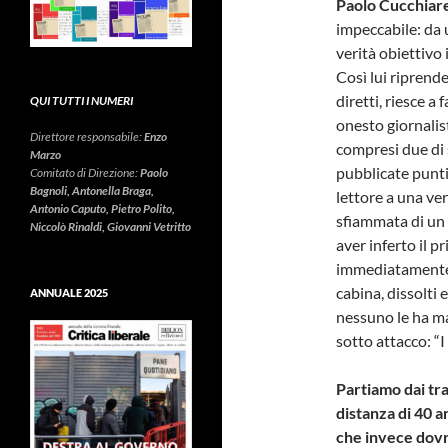
Paolo Cucchiarel
impeccabile: da u
verità obiettivo 
Così lui riprende
diretti, riesce a
QUI TUTTI I NUMERI
onesto giornalist
Direttore responsabile:
Enzo
compresi due di 
Marzo
pubblicate punti
Comitato di Direzione:
Paolo
Bagnoli, Antonella Braga,
lettore a una ve
Antonio Caputo, Pietro Polito,
sfiammata di un 
Niccolò Rinaldi, Giovanni Vetritto
aver inferto il p
immediatamente la
cabina, dissolti 
ANNUALE 2025
nessuno le ha mai
sotto attacco: “I
Partiamo dai trac
distanza di 40 
che invece dov