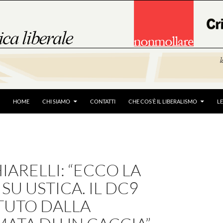
HOME
CHI SIAMO
CONTATTI
CHE COS’È IL LIBERALISMO
L
ARELLI: “ECCO LA
 SU USTICA. IL DC9
TUTO DALLA