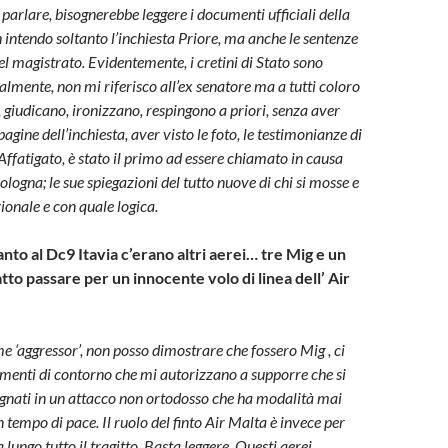
parlare, bisognerebbe leggere i documenti ufficiali della
 intendo soltanto l’inchiesta Priore, ma anche le sentenze
del magistrato. Evidentemente, i cretini di Stato sono
ralmente, non mi riferisco all’ex senatore ma a tutti coloro
iudicano, ironizzano, respingono a priori, senza aver
pagine dell’inchiesta, aver visto le foto, le testimonianze di
ffatigato, è stato il primo ad essere chiamato in causa
ologna; le sue spiegazioni del tutto nuove di chi si mosse e
ionale e con quale logica.
nto al Dc9 Itavia c’erano altri aerei… tre Mig e un
atto passare per un innocente volo di linea dell’ Air
ome ‘aggressor’, non posso dimostrare che fossero Mig , ci
menti di contorno che mi autorizzano a supporre che si
egnati in un attacco non ortodosso che ha modalità mai
n tempo di pace. Il ruolo del finto Air Malta è invece per
 lungo tutto il tragitto. Basta leggere. Questi aerei