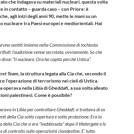
ato che indagava su materiali nucleari, questa volta
te in contatto – guarda caso – con Priore: è
he, agli inizi degli anni 90, mette le mani su un
co nucleare tra Paesi europei e mediorientali. Hai
furono sentiti insieme nella Commissione di inchiesta
ifiuti: l’audizione venne secretata, ovviamente. So che
 disse: “Il nucleare. Ora ho capito perché Ustica”.
cret Team
, la struttura legata alla Cia che, secondo il
ce l’operazione di terrorismo nei cieli di Ustica.
 operava nella Libia di Gheddafi, a sua volta alleato
ioni palestinesi. Come è possibile?
erava in Libia per controllare Gheddafi: si trattava di ex
enti della Cia sotto copertura e sotto protezione. Era la
a della Cia che si era “inabbissata” dopo il Watergate e le
di controllo sulle operazioini clandestine. E’ tutto