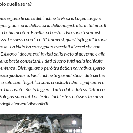
olo quella sera?
e seguito le carte dell’inchiesta Priore. La più lunga e
ne giudiziaria della storia della magistratura italiana. Il
 chi ha mentito. E nella inchiesta i dati sono frammisti,
sati e spesso non “scelti”, immersi, quasi “affogati” in una
nsa . La Nato ha consegnato tracciati di aerei che non
. Esistono i documenti inviati dalla Nato al governo e alla
na: basta consultarli. I dati ci sono tutti nella inchiesta
 sentenze . Distinguiamo però tra fiction narrativa, spesso
sta giudiziaria. Nell’ inchiesta giornalistica i dati certi e
o solo stati “legati”, si sono enucleati i dati significativi e
e l’accaduto. Basta leggere. Tutti i dati citati sull’attacco
logna sono tutti nelle due inchieste o chiuse o in corso.
 degli elementi disponibili.