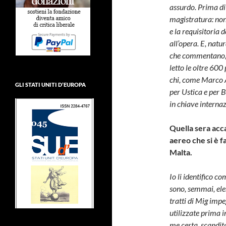
assurdo. Prima di 
magistratura: non
e la requisitoria 
all’opera. E, natu
che commentano, g
letto le oltre 600 
chi, come Marco A
GLI STATI UNITI D’EUROPA
per Ustica e per B
in chiave internaz
Quella sera acca
aereo che si è f
Malta.
Io li identifico c
sono, semmai, ele
tratti di Mig imp
utilizzate prima i
me certa, scandita