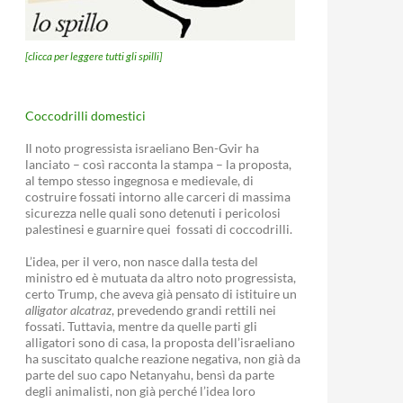
[clicca per leggere tutti gli spilli]
Coccodrilli domestici
Il noto progressista israeliano Ben-Gvir ha
lanciato – così racconta la stampa – la proposta,
al tempo stesso ingegnosa e medievale, di
costruire fossati intorno alle carceri di massima
sicurezza nelle quali sono detenuti i pericolosi
palestinesi e guarnire quei fossati di coccodrilli.
L’idea, per il vero, non nasce dalla testa del
ministro ed è mutuata da altro noto progressista,
certo Trump, che aveva già pensato di istituire un
alligator alcatraz
, prevedendo grandi rettili nei
fossati. Tuttavia, mentre da quelle parti gli
alligatori sono di casa, la proposta dell’israeliano
ha suscitato qualche reazione negativa, non già da
parte del suo capo Netanyahu, bensì da parte
degli animalisti, non già perché l’idea loro