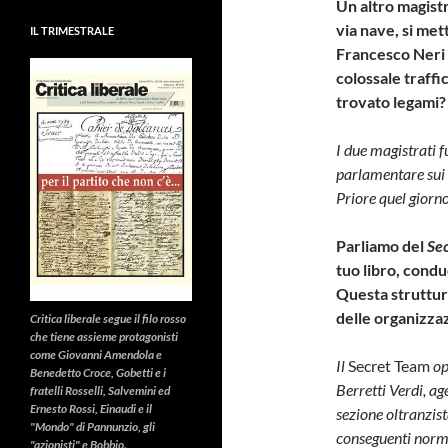
Un altro magistr
via nave, si met
IL TRIMESTRALE
Francesco Neri c
colossale traffi
trovato legami?
I due magistrati 
parlamentare sui r
Priore quel giorno
Parliamo del
Se
tuo libro, condu
Questa struttura
delle organizzaz
Critica liberale
segue il filo rosso
che tiene assieme protagonisti
come Giovanni Amendola e
Il
Secret Team
op
Benedetto Croce, Gobetti e i
Berretti Verdi, ag
fratelli Rosselli, Salvemini ed
Ernesto Rossi, Einaudi e il
sezione oltranzist
"Mondo" di Pannunzio, gli
conseguenti norme 
"azionisti" e Bobbio.