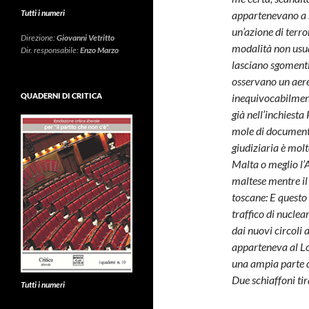
Tutti i numeri
appartenevano a s
un’azione di terr
Direzione:
Giovanni Vetritto
modalità non usua
Dir. responsabile:
Enzo Marzo
lasciano sgomenti
osservano un aere
inequivocabilmente
QUADERNI DI CRITICA
già nell’inchiesta
mole di documentaz
giudiziaria è molt
Malta o meglio l’A
maltese mentre il 
toscane: E questo 
traffico di nuclea
dai nuovi circoli
apparteneva al Lo
una ampia parte de
Due schiaffoni tir
Tutti i numeri