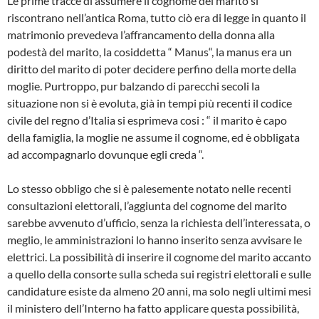
Le prime tracce di assumere il cognome del marito si
riscontrano nell’antica Roma, tutto ciò era di legge in quanto il
matrimonio prevedeva l’affrancamento della donna alla
podestà del marito, la cosiddetta “ Manus“, la manus era un
diritto del marito di poter decidere perfino della morte della
moglie. Purtroppo, pur balzando di parecchi secoli la
situazione non si è evoluta, già in tempi più recenti il codice
civile del regno d’Italia si esprimeva cosi : “ il marito è capo
della famiglia, la moglie ne assume il cognome, ed è obbligata
ad accompagnarlo dovunque egli creda “.
Lo stesso obbligo che si è palesemente notato nelle recenti
consultazioni elettorali, l’aggiunta del cognome del marito
sarebbe avvenuto d’ufficio, senza la richiesta dell’interessata, o
meglio, le amministrazioni lo hanno inserito senza avvisare le
elettrici. La possibilità di inserire il cognome del marito accanto
a quello della consorte sulla scheda sui registri elettorali e sulle
candidature esiste da almeno 20 anni, ma solo negli ultimi mesi
il ministero dell’Interno ha fatto applicare questa possibilità,