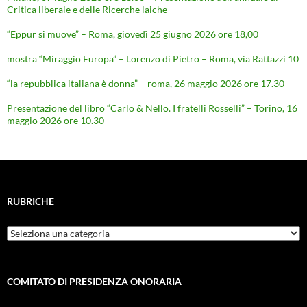
Critica liberale e delle Ricerche laiche
“Eppur si muove” – Roma, giovedì 25 giugno 2026 ore 18,00
mostra “Miraggio Europa” – Lorenzo di Pietro – Roma, via Rattazzi 10
“la repubblica italiana è donna” – roma, 26 maggio 2026 ore 17.30
Presentazione del libro “Carlo & Nello. I fratelli Rosselli” – Torino, 16
maggio 2026 ore 10.30
RUBRICHE
Rubriche
COMITATO DI PRESIDENZA ONORARIA