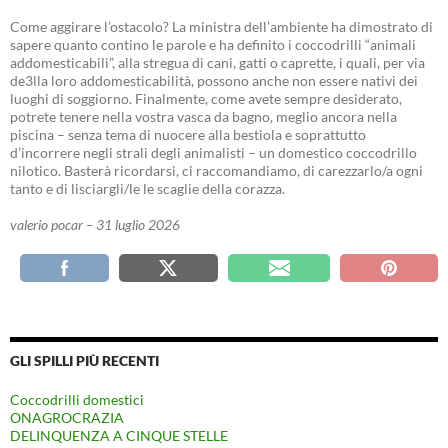
Come aggirare l’ostacolo? La ministra dell’ambiente ha dimostrato di
sapere quanto contino le parole e ha definito i coccodrilli “animali
addomesticabili”, alla stregua di cani, gatti o caprette, i quali, per via
de3lla loro addomesticabilità, possono anche non essere nativi dei
luoghi di soggiorno. Finalmente, come avete sempre desiderato,
potrete tenere nella vostra vasca da bagno, meglio ancora nella
piscina – senza tema di nuocere alla bestiola e soprattutto
d’incorrere negli strali degli animalisti – un domestico coccodrillo
nilotico. Basterà ricordarsi, ci raccomandiamo, di carezzarlo/a ogni
tanto e di lisciargli/le le scaglie della corazza.
valerio pocar – 31 luglio 2026
GLI SPILLI PIÙ RECENTI
Coccodrilli domestici
ONAGROCRAZIA
DELINQUENZA A CINQUE STELLE