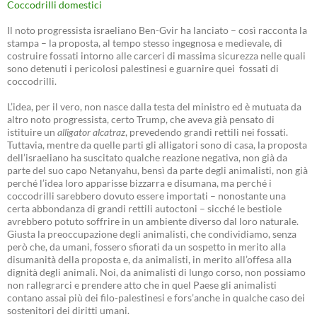
Coccodrilli domestici
Il noto progressista israeliano Ben-Gvir ha lanciato – così racconta la
stampa – la proposta, al tempo stesso ingegnosa e medievale, di
costruire fossati intorno alle carceri di massima sicurezza nelle quali
sono detenuti i pericolosi palestinesi e guarnire quei fossati di
coccodrilli.
L’idea, per il vero, non nasce dalla testa del ministro ed è mutuata da
altro noto progressista, certo Trump, che aveva già pensato di
istituire un
alligator alcatraz
, prevedendo grandi rettili nei fossati.
Tuttavia, mentre da quelle parti gli alligatori sono di casa, la proposta
dell’israeliano ha suscitato qualche reazione negativa, non già da
parte del suo capo Netanyahu, bensì da parte degli animalisti, non già
perché l’idea loro apparisse bizzarra e disumana, ma perché i
coccodrilli sarebbero dovuto essere importati – nonostante una
certa abbondanza di grandi rettili autoctoni – sicché le bestiole
avrebbero potuto soffrire in un ambiente diverso dal loro naturale.
Giusta la preoccupazione degli animalisti, che condividiamo, senza
però che, da umani, fossero sfiorati da un sospetto in merito alla
disumanità della proposta e, da animalisti, in merito all’offesa alla
dignità degli animali. Noi, da animalisti di lungo corso, non possiamo
non rallegrarci e prendere atto che in quel Paese gli animalisti
contano assai più dei filo-palestinesi e fors’anche in qualche caso dei
sostenitori dei diritti umani.