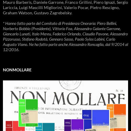
Mauro Barberis, Daniele Garrone, Franco Grillini, Piero Ignazi, Sergio
Lariccia, Luigi Mascilli Migliorini, Valerio Pocar, Pietro Rescigno,
Graham Watson, Gustavo Zagrebelsky.
* Hanno fatto parte del Comitato di Presidenza Onoraria: Piero Bellini,
Norberto Bobbio (Presidente), Vittorio Foa, Alessandro Galante Garrone,
Giancarlo Lunati, Italo Mereu, Federico Orlando, Claudio Pavone, Alessandro
Pizzorusso, Stefano Rodotà, Gennaro Sasso, Paolo Sylos Labini, Carlo
Augusto Viano. Ne ha fatto parte anche Alessandro Roncaglia, dal 9/2014 al
12/2016.
NONMOLLARE