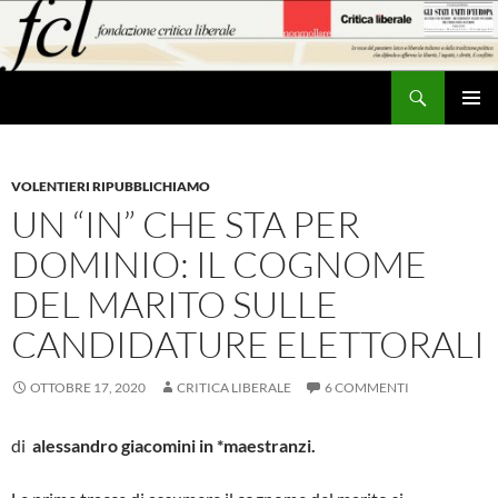
Vai
al
contenuto
Cerca
MENU
PRINCI
VOLENTIERI RIPUBBLICHIAMO
UN “IN” CHE STA PER
DOMINIO: IL COGNOME
DEL MARITO SULLE
CANDIDATURE ELETTORALI
OTTOBRE 17, 2020
CRITICA LIBERALE
6 COMMENTI
di
alessandro giacomini in *maestranzi.