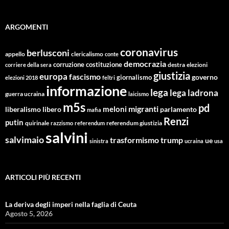
ARGOMENTI
coronavirus
berlusconi
appello
clericalismo
conte
democrazia
corruzione
costituzione
corriere della sera
destra
elezioni
giustizia
europa
fascismo
giornalismo
governo
elezioni 2018
feltri
informazione
lega
lega ladrona
guerra ucraina
laicismo
m5s
pd
migranti
meloni
libero
parlamento
liberalismo
mafia
Renzi
putin
quirinale
referendum giustizia
razzismo
referendum
salvini
salvimaio
trasformismo
trump
ue
sinistra
ucraina
usa
ARTICOLI PIÙ RECENTI
La deriva degli imperi nella faglia di Ceuta
Agosto 5, 2026