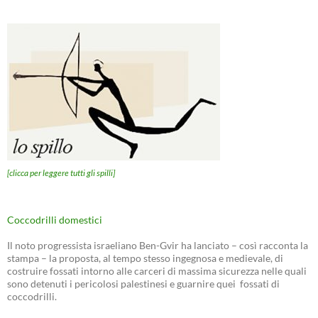
[clicca per leggere tutti gli spilli]
Coccodrilli domestici
Il noto progressista israeliano Ben-Gvir ha lanciato – così racconta la
stampa – la proposta, al tempo stesso ingegnosa e medievale, di
costruire fossati intorno alle carceri di massima sicurezza nelle quali
sono detenuti i pericolosi palestinesi e guarnire quei fossati di
coccodrilli.