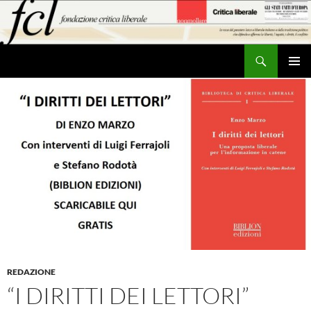
Vai
al
contenuto
Cerca
MENU
PRINCI
REDAZIONE
“I DIRITTI DEI LETTORI”