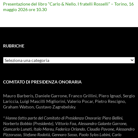
Presentazione del libro “Carlo & Nello. I fratelli Rosselli” – Torino, 16
maggio 2026 ore 10.30
RUBRICHE
Rubriche
COMITATO DI PRESIDENZA ONORARIA
Mauro Barberis, Daniele Garrone, Franco Grillini, Piero Ignazi, Sergio
Lariccia, Luigi Mascilli Migliorini, Valerio Pocar, Pietro Rescigno,
Graham Watson, Gustavo Zagrebelsky.
* Hanno fatto parte del Comitato di Presidenza Onoraria: Piero Bellini,
Norberto Bobbio (Presidente), Vittorio Foa, Alessandro Galante Garrone,
Giancarlo Lunati, Italo Mereu, Federico Orlando, Claudio Pavone, Alessandro
Pizzorusso, Stefano Rodotà, Gennaro Sasso, Paolo Sylos Labini, Carlo