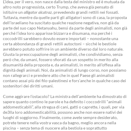
L’idea, per il vero, non nasce dalla testa del ministro ed è mutuata da
altro noto progressista, certo Trump, che aveva già pensato di
istituire un
alligator alcatraz
, prevedendo grandi rettili nei fossati.
Tuttavia, mentre da quelle parti gli alligatori sono di casa, la proposta
dell’israeliano ha suscitato qualche reazione negativa, non già da
parte del suo capo Netanyahu, bensì da parte degli animalisti, non già
perché l’idea loro apparisse bizzarra e disumana, ma perché i
coccodrilli sarebbero dovuto essere importati – nonostante una
certa abbondanza di grandi rettili autoctoni – sicché le bestiole
avrebbero potuto soffrire in un ambiente diverso dal loro naturale.
Giusta la preoccupazione degli animalisti, che condividiamo, senza
però che, da umani, fossero sfiorati da un sospetto in merito alla
disumanità della proposta e, da animalisti, in merito all’offesa alla
dignità degli animali. Noi, da animalisti di lungo corso, non possiamo
non rallegrarci e prendere atto che in quel Paese gli animalisti
contano assai più dei filo-palestinesi e fors’anche in qualche caso dei
sostenitori dei diritti umani.
Come aggirare l’ostacolo? La ministra dell’ambiente ha dimostrato di
sapere quanto contino le parole e ha definito i coccodrilli “animali
addomesticabili”, alla stregua di cani, gatti o caprette, i quali, per via
de3lla loro addomesticabilità, possono anche non essere nativi dei
luoghi di soggiorno. Finalmente, come avete sempre desiderato,
potrete tenere nella vostra vasca da bagno, meglio ancora nella
piscina – senza tema di nuocere alla bestiola e soprattutto