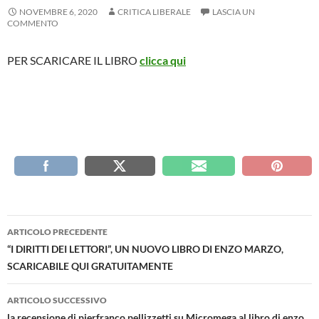
NOVEMBRE 6, 2020
CRITICA LIBERALE
LASCIA UN
COMMENTO
PER SCARICARE IL LIBRO
clicca qui
Navigazione
ARTICOLO PRECEDENTE
articolo
“I DIRITTI DEI LETTORI”, UN NUOVO LIBRO DI ENZO MARZO,
SCARICABILE QUI GRATUITAMENTE
ARTICOLO SUCCESSIVO
la recensione di pierfranco pellizzetti su Micromega al libro di enzo