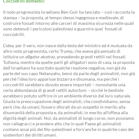
Coccodrilli domestici
Il noto progressista israeliano Ben-Gvir ha lanciato – così racconta la
stampa – la proposta, al tempo stesso ingegnosa e medievale, di
costruire fossati intorno alle carceri di massima sicurezza nelle quali
sono detenuti i pericolosi palestinesi e guarnire quei fossati di
coccodrilli.
L’idea, per il vero, non nasce dalla testa del ministro ed è mutuata da
altro noto progressista, certo Trump, che aveva già pensato di
istituire un
alligator alcatraz
, prevedendo grandi rettili nei fossati.
Tuttavia, mentre da quelle parti gli alligatori sono di casa, la proposta
dell’israeliano ha suscitato qualche reazione negativa, non già da
parte del suo capo Netanyahu, bensì da parte degli animalisti, non già
perché l’idea loro apparisse bizzarra e disumana, ma perché i
coccodrilli sarebbero dovuto essere importati – nonostante una
certa abbondanza di grandi rettili autoctoni – sicché le bestiole
avrebbero potuto soffrire in un ambiente diverso dal loro naturale.
Giusta la preoccupazione degli animalisti, che condividiamo, senza
però che, da umani, fossero sfiorati da un sospetto in merito alla
disumanità della proposta e, da animalisti, in merito all’offesa alla
dignità degli animali. Noi, da animalisti di lungo corso, non possiamo
non rallegrarci e prendere atto che in quel Paese gli animalisti
contano assai più dei filo-palestinesi e fors’anche in qualche caso dei
sostenitori dei diritti umani.