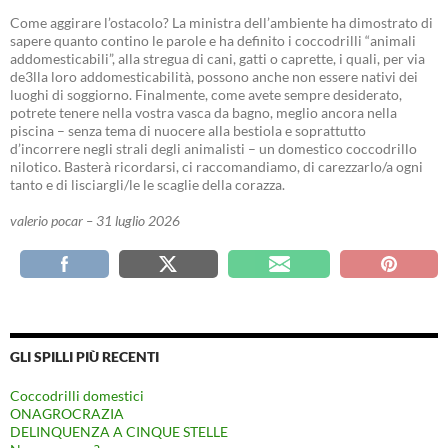
Come aggirare l’ostacolo? La ministra dell’ambiente ha dimostrato di
sapere quanto contino le parole e ha definito i coccodrilli “animali
addomesticabili”, alla stregua di cani, gatti o caprette, i quali, per via
de3lla loro addomesticabilità, possono anche non essere nativi dei
luoghi di soggiorno. Finalmente, come avete sempre desiderato,
potrete tenere nella vostra vasca da bagno, meglio ancora nella
piscina – senza tema di nuocere alla bestiola e soprattutto
d’incorrere negli strali degli animalisti – un domestico coccodrillo
nilotico. Basterà ricordarsi, ci raccomandiamo, di carezzarlo/a ogni
tanto e di lisciargli/le le scaglie della corazza.
valerio pocar – 31 luglio 2026
GLI SPILLI PIÙ RECENTI
Coccodrilli domestici
ONAGROCRAZIA
DELINQUENZA A CINQUE STELLE