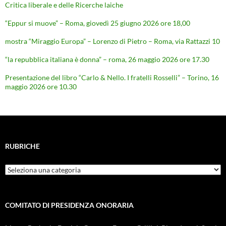
Critica liberale e delle Ricerche laiche
“Eppur si muove” – Roma, giovedì 25 giugno 2026 ore 18,00
mostra “Miraggio Europa” – Lorenzo di Pietro – Roma, via Rattazzi 10
“la repubblica italiana è donna” – roma, 26 maggio 2026 ore 17.30
Presentazione del libro “Carlo & Nello. I fratelli Rosselli” – Torino, 16
maggio 2026 ore 10.30
RUBRICHE
Rubriche
COMITATO DI PRESIDENZA ONORARIA