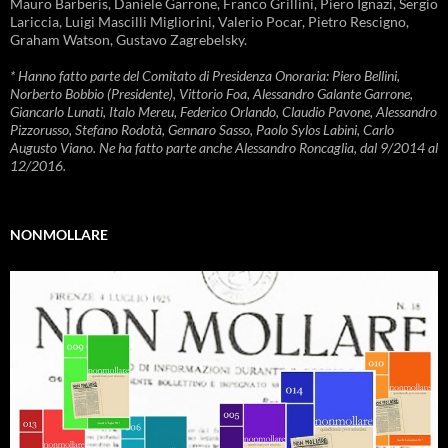
Mauro Barberis, Daniele Garrone, Franco Grillini, Piero Ignazi, Sergio
Lariccia, Luigi Mascilli Migliorini, Valerio Pocar, Pietro Rescigno,
Graham Watson, Gustavo Zagrebelsky.
* Hanno fatto parte del Comitato di Presidenza Onoraria: Piero Bellini,
Norberto Bobbio (Presidente), Vittorio Foa, Alessandro Galante Garrone,
Giancarlo Lunati, Italo Mereu, Federico Orlando, Claudio Pavone, Alessandro
Pizzorusso, Stefano Rodotà, Gennaro Sasso, Paolo Sylos Labini, Carlo
Augusto Viano. Ne ha fatto parte anche Alessandro Roncaglia, dal 9/2014 al
12/2016.
NONMOLLARE