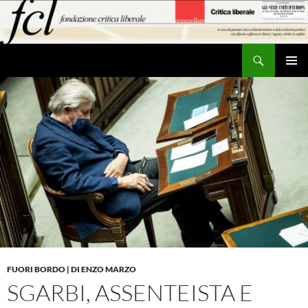
Vai
al
contenuto
Cerca
MENU
PRINCI
FUORI BORDO | DI ENZO MARZO
SGARBI, ASSENTEISTA E