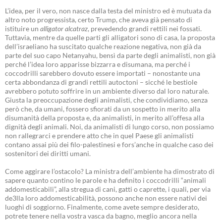
L’idea, per il vero, non nasce dalla testa del ministro ed è mutuata da
altro noto progressista, certo Trump, che aveva già pensato di
istituire un
alligator alcatraz
, prevedendo grandi rettili nei fossati.
Tuttavia, mentre da quelle parti gli alligatori sono di casa, la proposta
dell’israeliano ha suscitato qualche reazione negativa, non già da
parte del suo capo Netanyahu, bensì da parte degli animalisti, non già
perché l’idea loro apparisse bizzarra e disumana, ma perché i
coccodrilli sarebbero dovuto essere importati – nonostante una
certa abbondanza di grandi rettili autoctoni – sicché le bestiole
avrebbero potuto soffrire in un ambiente diverso dal loro naturale.
Giusta la preoccupazione degli animalisti, che condividiamo, senza
però che, da umani, fossero sfiorati da un sospetto in merito alla
disumanità della proposta e, da animalisti, in merito all’offesa alla
dignità degli animali. Noi, da animalisti di lungo corso, non possiamo
non rallegrarci e prendere atto che in quel Paese gli animalisti
contano assai più dei filo-palestinesi e fors’anche in qualche caso dei
sostenitori dei diritti umani.
Come aggirare l’ostacolo? La ministra dell’ambiente ha dimostrato di
sapere quanto contino le parole e ha definito i coccodrilli “animali
addomesticabili”, alla stregua di cani, gatti o caprette, i quali, per via
de3lla loro addomesticabilità, possono anche non essere nativi dei
luoghi di soggiorno. Finalmente, come avete sempre desiderato,
potrete tenere nella vostra vasca da bagno, meglio ancora nella