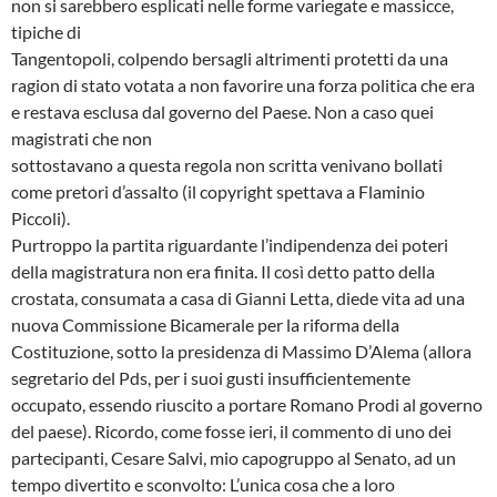
non si sarebbero esplicati nelle forme variegate e massicce,
tipiche di
Tangentopoli, colpendo bersagli altrimenti protetti da una
ragion di stato votata a non favorire una forza politica che era
e restava esclusa dal governo del Paese. Non a caso quei
magistrati che non
sottostavano a questa regola non scritta venivano bollati
come pretori d’assalto (il copyright spettava a Flaminio
Piccoli).
Purtroppo la partita riguardante l’indipendenza dei poteri
della magistratura non era finita. Il così detto patto della
crostata, consumata a casa di Gianni Letta, diede vita ad una
nuova Commissione Bicamerale per la riforma della
Costituzione, sotto la presidenza di Massimo D’Alema (allora
segretario del Pds, per i suoi gusti insufficientemente
occupato, essendo riuscito a portare Romano Prodi al governo
del paese). Ricordo, come fosse ieri, il commento di uno dei
partecipanti, Cesare Salvi, mio capogruppo al Senato, ad un
tempo divertito e sconvolto: L’unica cosa che a loro