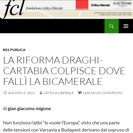
Vai
al
contenuto
Cerca
MENU
PRINCI
RES PUBLICA
LA RIFORMA DRAGHI-
CARTABIA COLPISCE DOVE
FALLÌ LA BICAMERALE
AGOSTO 4, 2021
CRITICA LIBERALE
LASCIA UN COMMENTO
di
gian giacomo migone
Non funziona l’alibi “lo vuole l’Europa”, visto che una parte
delle tensioni con Varsavia e Budapest derivano dal sopruso di