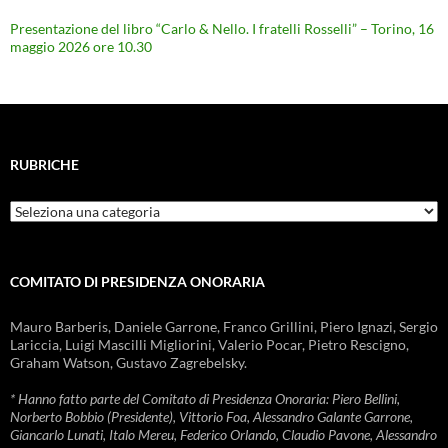
Presentazione del libro “Carlo & Nello. I fratelli Rosselli” – Torino, 16
maggio 2026 ore 10.30
RUBRICHE
Rubriche
COMITATO DI PRESIDENZA ONORARIA
Mauro Barberis, Daniele Garrone, Franco Grillini, Piero Ignazi, Sergio
Lariccia, Luigi Mascilli Migliorini, Valerio Pocar, Pietro Rescigno,
Graham Watson, Gustavo Zagrebelsky.
* Hanno fatto parte del Comitato di Presidenza Onoraria: Piero Bellini,
Norberto Bobbio (Presidente), Vittorio Foa, Alessandro Galante Garrone,
Giancarlo Lunati, Italo Mereu, Federico Orlando, Claudio Pavone, Alessandro