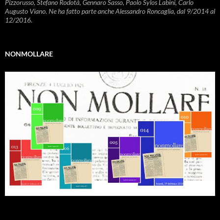
Pizzorusso, Stefano Rodotà, Gennaro Sasso, Paolo Sylos Labini, Carlo
Augusto Viano. Ne ha fatto parte anche Alessandro Roncaglia, dal 9/2014 al
12/2016.
NONMOLLARE