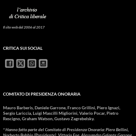
Il sito web dal 2006 al 2017
CRITICA SUI SOCIAL
COMITATO DI PRESIDENZA ONORARIA
Mauro Barberis, Daniele Garrone, Franco Grillini, Piero Ignazi,
Sergio Lariccia, Luigi Mascilli Migliorini, Valerio Pocar, Pietro
Rescigno, Graham Watson, Gustavo Zagrebelsky.
* Hanno fatto parte del Comitato di Presidenza Onoraria: Piero Bellini,
Norberto Bobbio (Presidente), Vittorio Foa, Alessandro Galante Garrone,