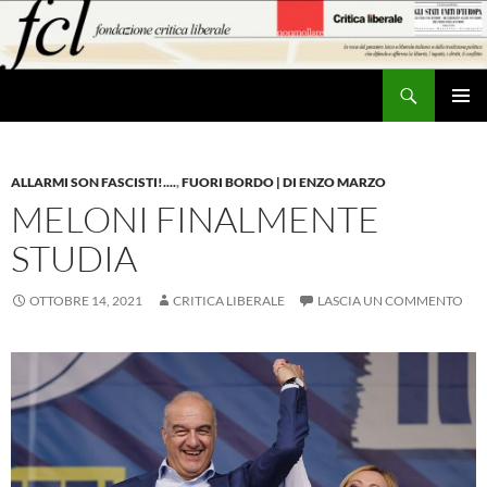
Vai
al
contenuto
Cerca
MENU
PRINCI
ALLARMI SON FASCISTI!....
,
FUORI BORDO | DI ENZO MARZO
MELONI FINALMENTE
STUDIA
OTTOBRE 14, 2021
CRITICA LIBERALE
LASCIA UN COMMENTO