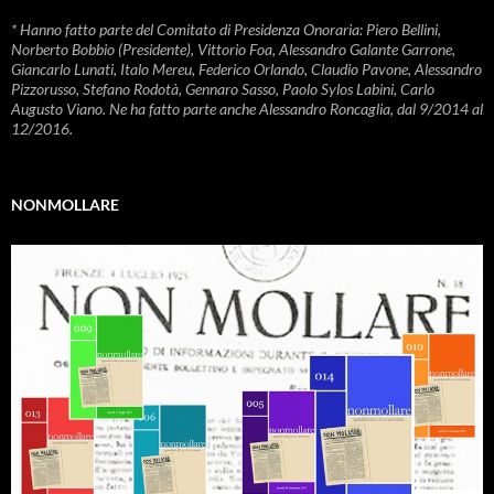
* Hanno fatto parte del Comitato di Presidenza Onoraria: Piero Bellini,
Norberto Bobbio (Presidente), Vittorio Foa, Alessandro Galante Garrone,
Giancarlo Lunati, Italo Mereu, Federico Orlando, Claudio Pavone, Alessandro
Pizzorusso, Stefano Rodotà, Gennaro Sasso, Paolo Sylos Labini, Carlo
Augusto Viano. Ne ha fatto parte anche Alessandro Roncaglia, dal 9/2014 al
12/2016.
NONMOLLARE