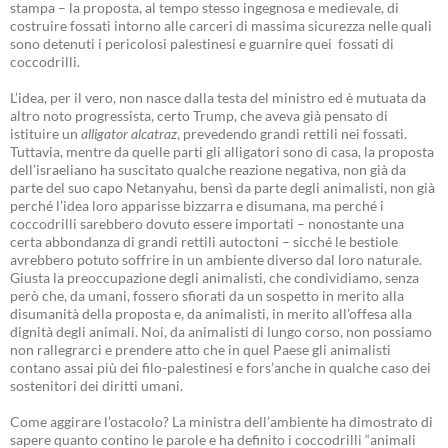
stampa – la proposta, al tempo stesso ingegnosa e medievale, di
costruire fossati intorno alle carceri di massima sicurezza nelle quali
sono detenuti i pericolosi palestinesi e guarnire quei fossati di
coccodrilli.
L’idea, per il vero, non nasce dalla testa del ministro ed è mutuata da
altro noto progressista, certo Trump, che aveva già pensato di
istituire un
alligator alcatraz
, prevedendo grandi rettili nei fossati.
Tuttavia, mentre da quelle parti gli alligatori sono di casa, la proposta
dell’israeliano ha suscitato qualche reazione negativa, non già da
parte del suo capo Netanyahu, bensì da parte degli animalisti, non già
perché l’idea loro apparisse bizzarra e disumana, ma perché i
coccodrilli sarebbero dovuto essere importati – nonostante una
certa abbondanza di grandi rettili autoctoni – sicché le bestiole
avrebbero potuto soffrire in un ambiente diverso dal loro naturale.
Giusta la preoccupazione degli animalisti, che condividiamo, senza
però che, da umani, fossero sfiorati da un sospetto in merito alla
disumanità della proposta e, da animalisti, in merito all’offesa alla
dignità degli animali. Noi, da animalisti di lungo corso, non possiamo
non rallegrarci e prendere atto che in quel Paese gli animalisti
contano assai più dei filo-palestinesi e fors’anche in qualche caso dei
sostenitori dei diritti umani.
Come aggirare l’ostacolo? La ministra dell’ambiente ha dimostrato di
sapere quanto contino le parole e ha definito i coccodrilli “animali