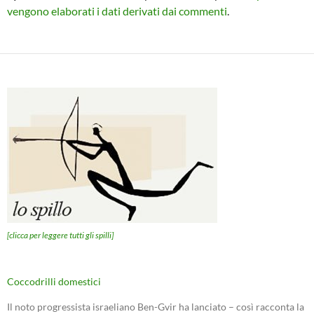
vengono elaborati i dati derivati dai commenti
.
[clicca per leggere tutti gli spilli]
Coccodrilli domestici
Il noto progressista israeliano Ben-Gvir ha lanciato – così racconta la