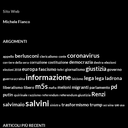
Sito Web
Michele Fianco
ARGOMENTI
coronavirus
berlusconi
appello
clericalismo
conte
democrazia
corruzione
costituzione
corriere della sera
destra
elezioni
giustizia
europa
fascismo
giornalismo
governo
elezioni 2018
feltri
informazione
lega
lega ladrona
guerra ucraina
laicismo
m5s
pd
migranti
meloni
libero
parlamento
liberalismo
mafia
Renzi
putin
quirinale
referendum giustizia
razzismo
referendum
salvini
salvimaio
trasformismo
trump
ue
sinistra
ucraina
usa
ARTICOLI PIÙ RECENTI