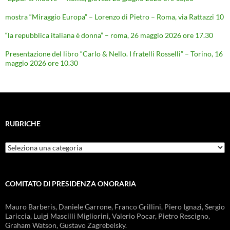
mostra “Miraggio Europa” – Lorenzo di Pietro – Roma, via Rattazzi 10
“la repubblica italiana è donna” – roma, 26 maggio 2026 ore 17.30
Presentazione del libro “Carlo & Nello. I fratelli Rosselli” – Torino, 16
maggio 2026 ore 10.30
RUBRICHE
Rubriche
COMITATO DI PRESIDENZA ONORARIA
Mauro Barberis, Daniele Garrone, Franco Grillini, Piero Ignazi, Sergio
Lariccia, Luigi Mascilli Migliorini, Valerio Pocar, Pietro Rescigno,
Graham Watson, Gustavo Zagrebelsky.