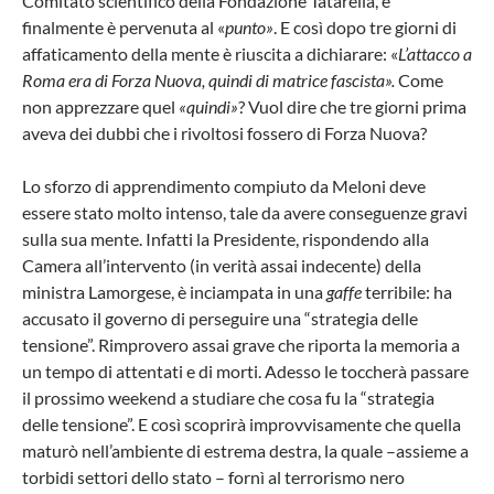
Comitato scientifico della Fondazione Tatarella, e
finalmente è pervenuta al «
punto
»
. E così dopo tre giorni di
affaticamento della mente è riuscita a dichiarare: «
L’attacco a
Roma era di Forza Nuova, quindi di matrice fascista
».
Come
non apprezzare quel
«quindi
»
? Vuol dire che tre giorni prima
aveva dei dubbi che i rivoltosi fossero di Forza Nuova?
Lo sforzo di apprendimento compiuto da Meloni deve
essere stato molto intenso, tale da avere conseguenze gravi
sulla sua mente. Infatti la Presidente, rispondendo alla
Camera all’intervento (in verità assai indecente) della
ministra Lamorgese, è inciampata in una
gaffe
terribile: ha
accusato il governo di perseguire una “strategia delle
tensione”. Rimprovero assai grave che riporta la memoria a
un tempo di attentati e di morti. Adesso le toccherà passare
il prossimo weekend a studiare che cosa fu la “strategia
delle tensione”. E così scoprirà improvvisamente che quella
maturò nell’ambiente di estrema destra, la quale –assieme a
torbidi settori dello stato – fornì al terrorismo nero