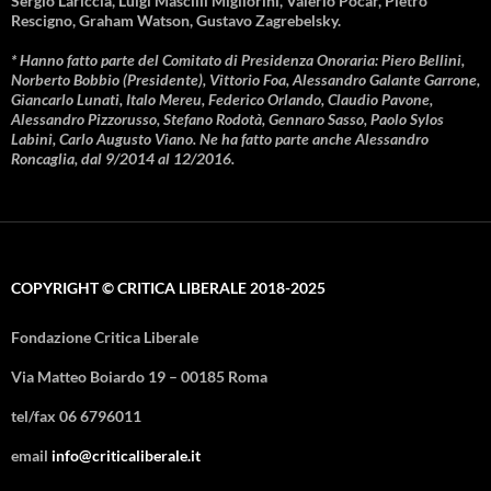
Sergio Lariccia, Luigi Mascilli Migliorini, Valerio Pocar, Pietro
Rescigno, Graham Watson, Gustavo Zagrebelsky.
* Hanno fatto parte del Comitato di Presidenza Onoraria: Piero Bellini,
Norberto Bobbio (Presidente), Vittorio Foa, Alessandro Galante Garrone,
Giancarlo Lunati, Italo Mereu, Federico Orlando, Claudio Pavone,
Alessandro Pizzorusso, Stefano Rodotà, Gennaro Sasso, Paolo Sylos
Labini, Carlo Augusto Viano. Ne ha fatto parte anche Alessandro
Roncaglia, dal 9/2014 al 12/2016.
COPYRIGHT © CRITICA LIBERALE 2018-2025
Fondazione Critica Liberale
Via Matteo Boiardo 19 – 00185 Roma
tel/fax 06 6796011
email
info@criticaliberale.it