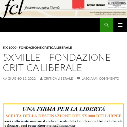
Vai
al
contenuto
Cerca
MENU
PRINCI
5 X 1000 - FONDAZIONE CRITICA LIBERALE
5XMILLE – FONDAZIONE
CRITICA LIBERALE
GIUGNO 15, 2022
CRITICA LIBERALE
LASCIA UN COMMENTO