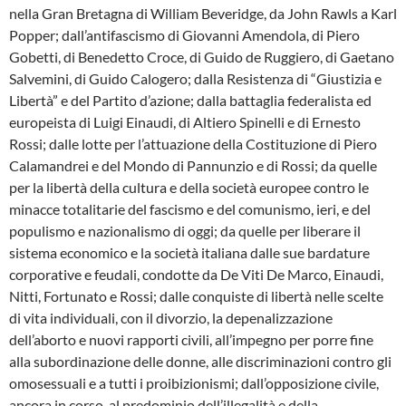
nella Gran Bretagna di William Beveridge, da John Rawls a Karl
Popper; dall’antifascismo di Giovanni Amendola, di Piero
Gobetti, di Benedetto Croce, di Guido de Ruggiero, di Gaetano
Salvemini, di Guido Calogero; dalla Resistenza di “Giustizia e
Libertà” e del Partito d’azione; dalla battaglia federalista ed
europeista di Luigi Einaudi, di Altiero Spinelli e di Ernesto
Rossi; dalle lotte per l’attuazione della Costituzione di Piero
Calamandrei e del Mondo di Pannunzio e di Rossi; da quelle
per la libertà della cultura e della società europee contro le
minacce totalitarie del fascismo e del comunismo, ieri, e del
populismo e nazionalismo di oggi; da quelle per liberare il
sistema economico e la società italiana dalle sue bardature
corporative e feudali, condotte da De Viti De Marco, Einaudi,
Nitti, Fortunato e Rossi; dalle conquiste di libertà nelle scelte
di vita individuali, con il divorzio, la depenalizzazione
dell’aborto e nuovi rapporti civili, all’impegno per porre fine
alla subordinazione delle donne, alle discriminazioni contro gli
omosessuali e a tutti i proibizionismi; dall’opposizione civile,
ancora in corso, al predominio dell’illegalità e della