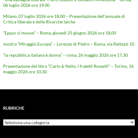
06 luglio 2026 ore 19.00
Milano, 07 luglio 2026 ore 18.00 – Presentazione dell’annuale di
Critica liberale e delle Ricerche laiche
“Eppur si muove” – Roma, giovedì 25 giugno 2026 ore 18,00
mostra “Miraggio Europa” – Lorenzo di Pietro – Roma, via Rattazzi 10
“la repubblica italiana è donna” – roma, 26 maggio 2026 ore 17.30
Presentazione del libro “Carlo & Nello. I fratelli Rosselli” – Torino, 16
maggio 2026 ore 10.30
RUBRICHE
Rubriche