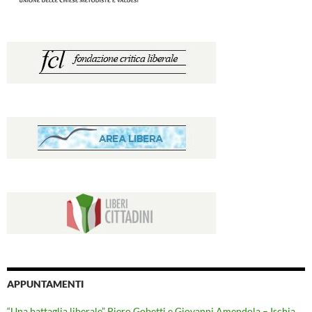
APPUNTAMENTI
“Una battaglia liberale” Piero Gobetti e Giovanni Amendola – Ischia,