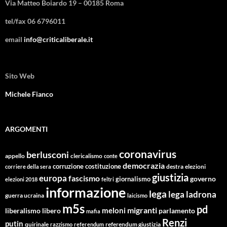
Via Matteo Boiardo 19 – 00185 Roma
tel/fax 06 6796011
email
info@criticaliberale.it
Sito Web
Michele Fianco
ARGOMENTI
coronavirus
berlusconi
appello
clericalismo
conte
democrazia
corruzione
costituzione
corriere della sera
destra
elezioni
giustizia
europa
fascismo
giornalismo
governo
elezioni 2018
feltri
informazione
lega
lega ladrona
guerra ucraina
laicismo
m5s
pd
migranti
meloni
libero
parlamento
liberalismo
mafia
Renzi
putin
quirinale
referendum giustizia
razzismo
referendum