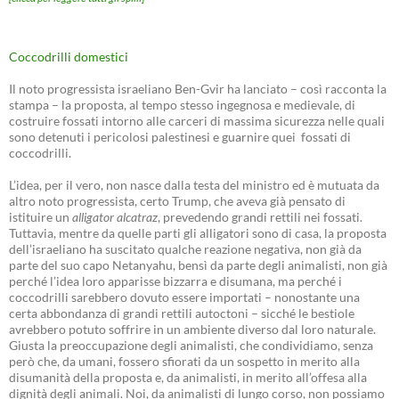
Coccodrilli domestici
Il noto progressista israeliano Ben-Gvir ha lanciato – così racconta la
stampa – la proposta, al tempo stesso ingegnosa e medievale, di
costruire fossati intorno alle carceri di massima sicurezza nelle quali
sono detenuti i pericolosi palestinesi e guarnire quei fossati di
coccodrilli.
L’idea, per il vero, non nasce dalla testa del ministro ed è mutuata da
altro noto progressista, certo Trump, che aveva già pensato di
istituire un
alligator alcatraz
, prevedendo grandi rettili nei fossati.
Tuttavia, mentre da quelle parti gli alligatori sono di casa, la proposta
dell’israeliano ha suscitato qualche reazione negativa, non già da
parte del suo capo Netanyahu, bensì da parte degli animalisti, non già
perché l’idea loro apparisse bizzarra e disumana, ma perché i
coccodrilli sarebbero dovuto essere importati – nonostante una
certa abbondanza di grandi rettili autoctoni – sicché le bestiole
avrebbero potuto soffrire in un ambiente diverso dal loro naturale.
Giusta la preoccupazione degli animalisti, che condividiamo, senza
però che, da umani, fossero sfiorati da un sospetto in merito alla
disumanità della proposta e, da animalisti, in merito all’offesa alla
dignità degli animali. Noi, da animalisti di lungo corso, non possiamo