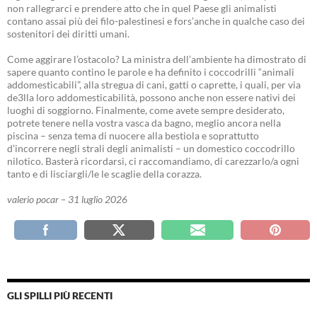
non rallegrarci e prendere atto che in quel Paese gli animalisti
contano assai più dei filo-palestinesi e fors’anche in qualche caso dei
sostenitori dei diritti umani.
Come aggirare l’ostacolo? La ministra dell’ambiente ha dimostrato di
sapere quanto contino le parole e ha definito i coccodrilli “animali
addomesticabili”, alla stregua di cani, gatti o caprette, i quali, per via
de3lla loro addomesticabilità, possono anche non essere nativi dei
luoghi di soggiorno. Finalmente, come avete sempre desiderato,
potrete tenere nella vostra vasca da bagno, meglio ancora nella
piscina – senza tema di nuocere alla bestiola e soprattutto
d’incorrere negli strali degli animalisti – un domestico coccodrillo
nilotico. Basterà ricordarsi, ci raccomandiamo, di carezzarlo/a ogni
tanto e di lisciargli/le le scaglie della corazza.
valerio pocar – 31 luglio 2026
GLI SPILLI PIÙ RECENTI