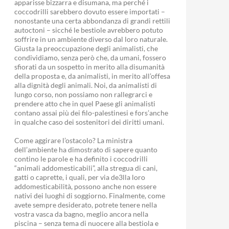
apparisse bizzarra e disumana, ma perché i
coccodrilli sarebbero dovuto essere importati –
nonostante una certa abbondanza di grandi rettili
autoctoni – sicché le bestiole avrebbero potuto
soffrire in un ambiente diverso dal loro naturale.
Giusta la preoccupazione degli animalisti, che
condividiamo, senza però che, da umani, fossero
sfiorati da un sospetto in merito alla disumanità
della proposta e, da animalisti, in merito all’offesa
alla dignità degli animali. Noi, da animalisti di
lungo corso, non possiamo non rallegrarci e
prendere atto che in quel Paese gli animalisti
contano assai più dei filo-palestinesi e fors’anche
in qualche caso dei sostenitori dei diritti umani.
Come aggirare l’ostacolo? La ministra
dell’ambiente ha dimostrato di sapere quanto
contino le parole e ha definito i coccodrilli
“animali addomesticabili”, alla stregua di cani,
gatti o caprette, i quali, per via de3lla loro
addomesticabilità, possono anche non essere
nativi dei luoghi di soggiorno. Finalmente, come
avete sempre desiderato, potrete tenere nella
vostra vasca da bagno, meglio ancora nella
piscina – senza tema di nuocere alla bestiola e