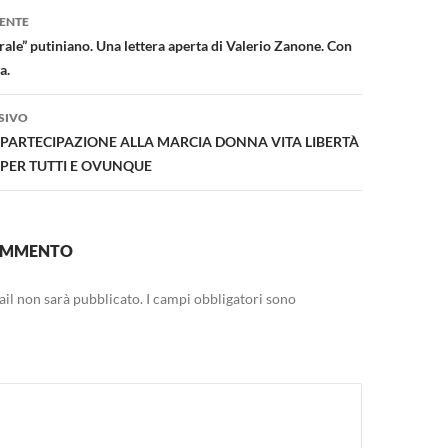
one
ENTE
berale” putiniano. Una lettera aperta di Valerio Zanone. Con
a.
SIVO
 PARTECIPAZIONE ALLA MARCIA DONNA VITA LIBERTÀ
I PER TUTTI E OVUNQUE
COMMENTO
mail non sarà pubblicato.
I campi obbligatori sono