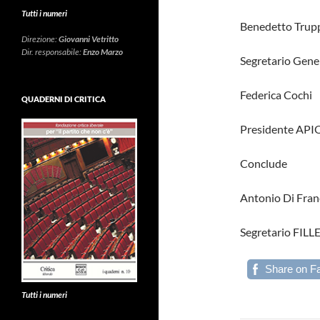
Tutti i numeri
Benedetto Trup
Direzione:
Giovanni Vetritto
Dir. responsabile:
Enzo Marzo
Segretario Gener
Federica Cochi
QUADERNI DI CRITICA
Presidente API
Conclude
Antonio Di Fra
Segretario FILL
Share on F
Tutti i numeri