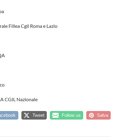
pa
ale Fillea Cgil Roma e Lazio
QA
nco
EA CGIL Nazionale
acebook
Tweet
Follow us
Salva