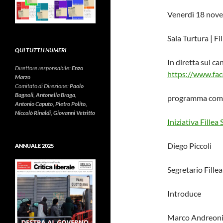
Venerdì 18 nove
Sala Turtura | Fi
QUI TUTTI I NUMERI
In diretta sui ca
Direttore responsabile:
Enzo
https://www.f
Marzo
Comitato di Direzione:
Paolo
Bagnoli, Antonella Braga,
programma com
Antonio Caputo, Pietro Polito,
Niccolò Rinaldi, Giovanni Vetritto
Iniziativa Fille
Diego Piccoli
ANNUALE 2025
Segretario Fille
Introduce
Marco Andreon