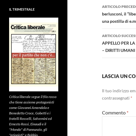
Navigazi
ARTICOLO PRECED
IL TRIMESTRALE
articolo
berlusconi, il “li
una postilla di e.m
ARTICOLO SUCCES
APPELLO PER LA
– DIRITTI UMAN
LASCIA UN 
Il tuo indirizzo e
Critica liberale
segue il filo rosso
contrassegnati
*
che tiene assieme protagonisti
come Giovanni Amendola e
Commento
*
Benedetto Croce, Gobetti e i
fratelli Rosselli, Salvemini ed
Ernesto Rossi, Einaudi e il
"Mondo" di Pannunzio, gli
"azionisti" e Bobbio.