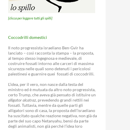
[clicca per leggere tutti gli spilli]
Coccodrilli domestici
Il noto progressista israeliano Ben-Gvir ha
lanciato – così racconta la stampa – la proposta,
al tempo stesso ingegnosa e medievale, di
costruire fossati intorno alle carceri di massima
sicurezza nelle quali sono detenuti i pericolosi
palestinesi e guarnire quei fossati di coccodrilli.
L’idea, per il vero, non nasce dalla testa del
ministro ed è mutuata da altro noto progressista,
certo Trump, che aveva già pensato di istituire un
alligator alcatraz
, prevedendo grandi rettili nei
fossati. Tuttavia, mentre da quelle parti gli
alligatori sono di casa, la proposta dell’israeliano
ha suscitato qualche reazione negativa, non già da
parte del suo capo Netanyahu, bensì da parte
degli animalisti, non già perché l’idea loro