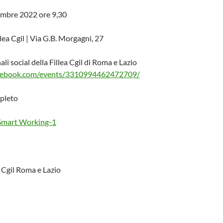
mbre 2022 ore 9,30
llea Cgil | Via G.B. Morgagni, 27
nali social della Fillea Cgil di Roma e Lazio
acebook.com/events/3310994462472709/
pleto
a Smart Working-1
a Cgil Roma e Lazio
i