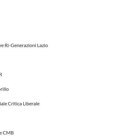
e Ri-Generazioni Lazio
R
rillo
ale Critica Liberale
ce CMB