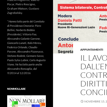
Pocar, Pietro Rescigno,
Graham Watson, Gustavo
Zagrebelsky.
* Hanno fatto parte del Comitato
di Presidenza Onoraria: Piero
Bellini, Norberto Bobbio
(Presidente), Vittorio Foa,
Alessandro Galante Garrone,
Giancarlo Lunati, Italo Mereu,
Federico Orlando, Claudio
APPUNTAMENTI
Pavone, Alessandro Pizzorusso,
IL LAV
Stefano Rodotà, Gennaro Sasso,
Paolo Sylos Labini, Carlo Augusto
DALL’
Viano. Ne ha fatto parte anche
Alessandro Roncaglia, dal
CONTRA
9/2014 al 12/2016.
DIRITT
NONMOLLARE
CONCI
NOVEMBRE 15, 