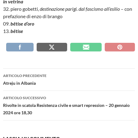
in vetrina
32. piero gobetti,
destinazione parigi. dal fascismo all’esilio
– con
prefazione di enzo di brango
09.
b
êtise d’oro
13.
bêtise
Navigazione
ARTICOLO PRECEDENTE
articolo
Atreju in Albania
ARTICOLO SUCCESSIVO
Rivolte in scatola Resistenza civile e smart repression – 20 gennaio
2024 ore 18,30