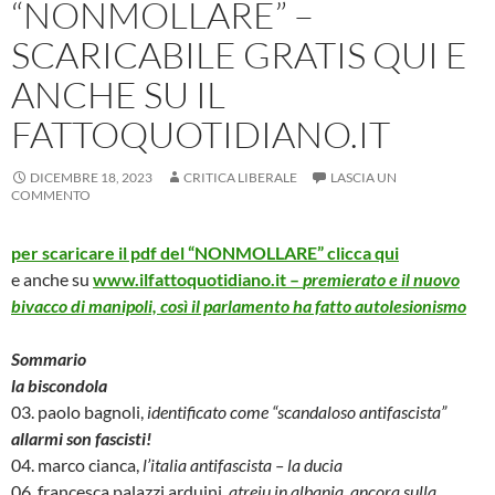
“NONMOLLARE” –
SCARICABILE GRATIS QUI E
ANCHE SU IL
FATTOQUOTIDIANO.IT
DICEMBRE 18, 2023
CRITICA LIBERALE
LASCIA UN
COMMENTO
per scaricare il pdf del “NONMOLLARE” clicca qui
e anche su
www.ilfattoquotidiano.it –
premierato e il nuovo
bivacco di manipoli, così il parlamento ha fatto autolesionismo
Sommario
la biscondola
03. paolo bagnoli,
identificato come “scandaloso antifascista”
allarmi son fascisti!
04. marco cianca,
l’italia antifascista – la ducia
06. francesca palazzi arduini,
atreju in albania. ancora sulla