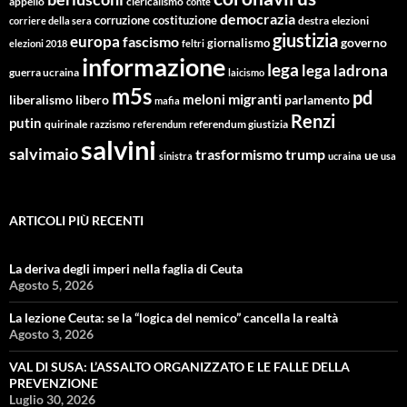
appello
clericalismo
conte
democrazia
corruzione
costituzione
corriere della sera
destra
elezioni
giustizia
europa
fascismo
giornalismo
governo
elezioni 2018
feltri
informazione
lega
lega ladrona
guerra ucraina
laicismo
m5s
pd
migranti
meloni
libero
parlamento
liberalismo
mafia
Renzi
putin
quirinale
referendum giustizia
razzismo
referendum
salvini
salvimaio
trasformismo
trump
ue
sinistra
ucraina
usa
ARTICOLI PIÙ RECENTI
La deriva degli imperi nella faglia di Ceuta
Agosto 5, 2026
La lezione Ceuta: se la “logica del nemico” cancella la realtà
Agosto 3, 2026
VAL DI SUSA: L’ASSALTO ORGANIZZATO E LE FALLE DELLA
PREVENZIONE
Luglio 30, 2026