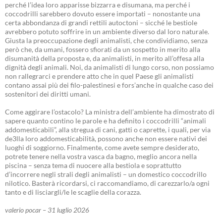
perché l’idea loro apparisse bizzarra e disumana, ma perché i
coccodrilli sarebbero dovuto essere importati – nonostante una
certa abbondanza di grandi rettili autoctoni – sicché le bestiole
avrebbero potuto soffrire in un ambiente diverso dal loro naturale.
Giusta la preoccupazione degli animalisti, che condividiamo, senza
però che, da umani, fossero sfiorati da un sospetto in merito alla
disumanità della proposta e, da animalisti, in merito all’offesa alla
dignità degli animali. Noi, da animalisti di lungo corso, non possiamo
non rallegrarci e prendere atto che in quel Paese gli animalisti
contano assai più dei filo-palestinesi e fors’anche in qualche caso dei
sostenitori dei diritti umani.
Come aggirare l’ostacolo? La ministra dell’ambiente ha dimostrato di
sapere quanto contino le parole e ha definito i coccodrilli “animali
addomesticabili”, alla stregua di cani, gatti o caprette, i quali, per via
de3lla loro addomesticabilità, possono anche non essere nativi dei
luoghi di soggiorno. Finalmente, come avete sempre desiderato,
potrete tenere nella vostra vasca da bagno, meglio ancora nella
piscina – senza tema di nuocere alla bestiola e soprattutto
d’incorrere negli strali degli animalisti – un domestico coccodrillo
nilotico. Basterà ricordarsi, ci raccomandiamo, di carezzarlo/a ogni
tanto e di lisciargli/le le scaglie della corazza.
valerio pocar – 31 luglio 2026