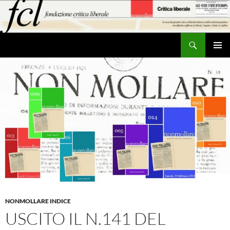
Vai
al
contenuto
Cerca
MENU
PRINCI
NONMOLLARE INDICE
USCITO IL N.141 DEL