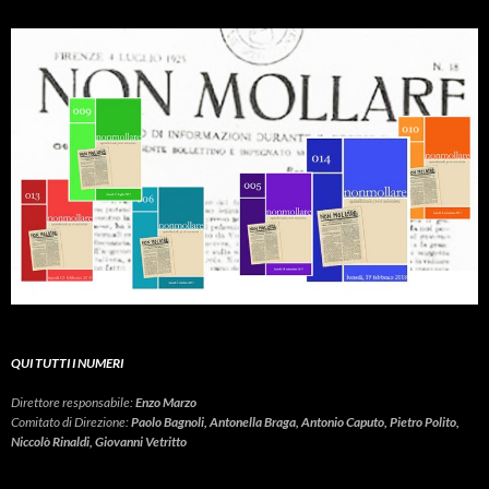
QUI TUTTI I NUMERI
Direttore responsabile:
Enzo Marzo
Comitato di Direzione:
Paolo Bagnoli, Antonella Braga, Antonio Caputo, Pietro Polito,
Niccolò Rinaldi, Giovanni Vetritto