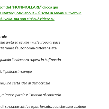
l pdf del “NONMOLLARE” clicca qui
ilfattoquotidiano.it –
l’uscita di salvini sul voto in
 livello. ma non ci si può ridere su
erale
alia unita ed eguale in un’europa di pace
r fermare l’autonomia differenziata
quando l’indecenza supera la buffoneria
i,
il pallone in campo
one,
una certa idea di democrazia
,
mimose, parole e il mondo al contrario
di,
su donne cattive e patriarcato: qualche
osservazione