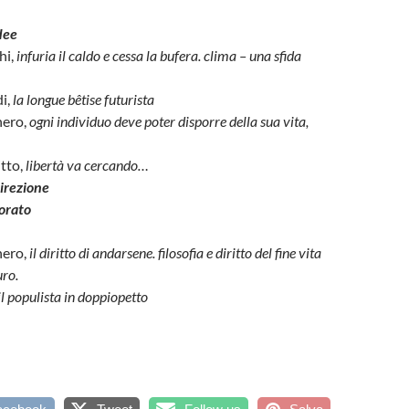
idee
hi,
infuria il caldo e cessa la bufera. clima – una sfida
di,
la longue bêtise futurista
nero,
ogni individuo deve poter disporre della sua vita,
itto,
libertà va cercando…
irezione
orato
nero,
il diritto di andarsene. filosofia e diritto del fine vita
uro.
il populista in doppiopetto