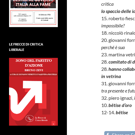
critica
lo spaccio delle 
15. roberto fiesc
impossibile?
18. niccolò rinal
20. giovanni for
LE FRECCE DI CRITICA
perché è sua
LIBERALE
23. martina vetr
28.
comitato di d
28.
hanno collab
in vetrina
31. giovanni for
tra presente e fut
32. piero ignazi,
10.
bêtise d’oro
12-14.
bêtise