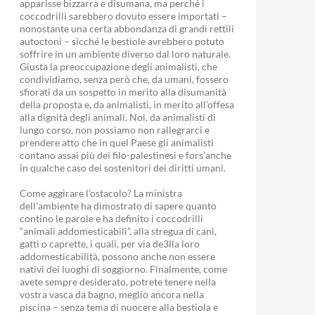
apparisse bizzarra e disumana, ma perché i
coccodrilli sarebbero dovuto essere importati –
nonostante una certa abbondanza di grandi rettili
autoctoni – sicché le bestiole avrebbero potuto
soffrire in un ambiente diverso dal loro naturale.
Giusta la preoccupazione degli animalisti, che
condividiamo, senza però che, da umani, fossero
sfiorati da un sospetto in merito alla disumanità
della proposta e, da animalisti, in merito all’offesa
alla dignità degli animali. Noi, da animalisti di
lungo corso, non possiamo non rallegrarci e
prendere atto che in quel Paese gli animalisti
contano assai più dei filo-palestinesi e fors’anche
in qualche caso dei sostenitori dei diritti umani.
Come aggirare l’ostacolo? La ministra
dell’ambiente ha dimostrato di sapere quanto
contino le parole e ha definito i coccodrilli
“animali addomesticabili”, alla stregua di cani,
gatti o caprette, i quali, per via de3lla loro
addomesticabilità, possono anche non essere
nativi dei luoghi di soggiorno. Finalmente, come
avete sempre desiderato, potrete tenere nella
vostra vasca da bagno, meglio ancora nella
piscina – senza tema di nuocere alla bestiola e