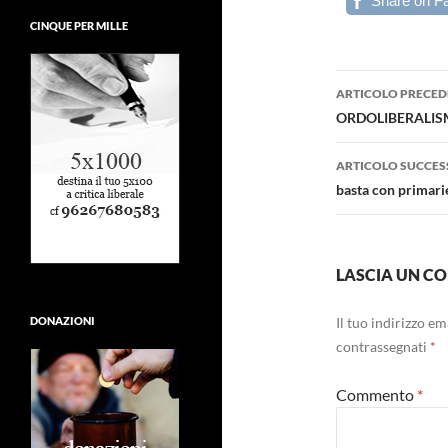
Share on F
CINQUE PER MILLE
Navigazi
ARTICOLO PRECED
articolo
ORDOLIBERALISMO 
ARTICOLO SUCCES
basta con primarie
LASCIA UN 
Il tuo indirizzo e
DONAZIONI
contrassegnati
*
Commento
*