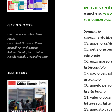
per scaricare i
e anche su
www.
russia supera ogni
QUI TUTTI I NUMERI
Sommario
Direttore responsabile:
Enzo
risorgimento lib
Marzo
03. appello,
un’it
Comitato di Direzione:
Paolo
Bagnoli, Antonella Braga,
05. petizione pe
Antonio Caputo, Pietro Polito,
editoriale
Niccolò Rinaldi, Giovanni Vetritto
06. enzo marzo,
la biscondola
07. paolo bagnol
ANNUALE 2025
astrolabio
08. angelo perr
la vita buona
11. valerio pocar
lettere scarlatte
13. augusto cava