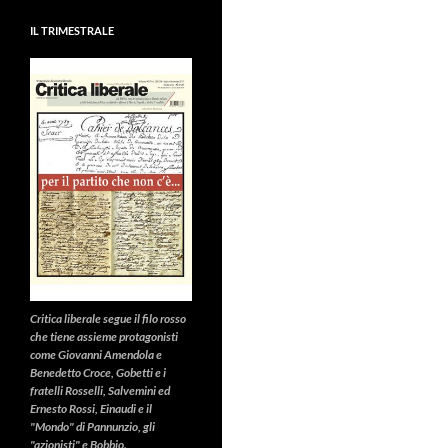
IL TRIMESTRALE
Critica liberale
segue il filo rosso
che tiene assieme protagonisti
come Giovanni Amendola e
Benedetto Croce, Gobetti e i
fratelli Rosselli, Salvemini ed
Ernesto Rossi, Einaudi e il
"Mondo" di Pannunzio, gli
"azionisti" e Bobbio.