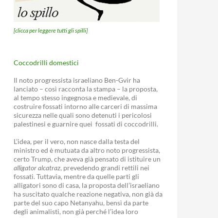
[clicca per leggere tutti gli spilli]
Coccodrilli domestici
Il noto progressista israeliano Ben-Gvir ha
lanciato – così racconta la stampa – la proposta,
al tempo stesso ingegnosa e medievale, di
costruire fossati intorno alle carceri di massima
sicurezza nelle quali sono detenuti i pericolosi
palestinesi e guarnire quei fossati di coccodrilli.
L’idea, per il vero, non nasce dalla testa del
ministro ed è mutuata da altro noto progressista,
certo Trump, che aveva già pensato di istituire un
alligator alcatraz
, prevedendo grandi rettili nei
fossati. Tuttavia, mentre da quelle parti gli
alligatori sono di casa, la proposta dell’israeliano
ha suscitato qualche reazione negativa, non già da
parte del suo capo Netanyahu, bensì da parte
degli animalisti, non già perché l’idea loro