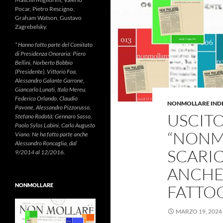
Pocar, Pietro Rescigno,
Graham Watson, Gustavo
Zagrebelsky.
* Hanno fatto parte del Comitato
di Presidenza Onoraria: Piero
Bellini, Norberto Bobbio
(Presidente), Vittorio Foa,
Alessandro Galante Garrone,
Giancarlo Lunati, Italo Mereu,
Federico Orlando, Claudio
NONMOLLARE IND
Pavone, Alessandro Pizzorusso,
USCITO
Stefano Rodotà, Gennaro Sasso,
Paolo Sylos Labini, Carlo Augusto
“NONM
Viano. Ne ha fatto parte anche
Alessandro Roncaglia, dal
SCARIC
9/2014 al 12/2016.
ANCHE 
NONMOLLARE
FATTO
MARZO 19, 2024