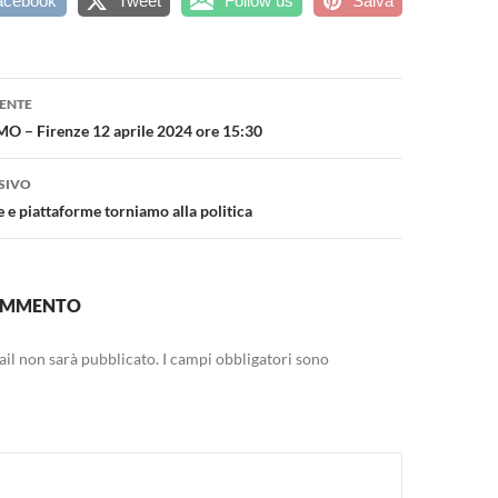
acebook
Tweet
Follow us
Salva
one
ENTE
– Firenze 12 aprile 2024 ore 15:30
SIVO
 e piattaforme torniamo alla politica
COMMENTO
mail non sarà pubblicato.
I campi obbligatori sono