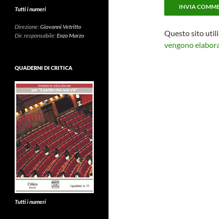
Tutti i numeri
Direzione:
Giovanni Vetritto
Questo sito util
Dir. responsabile:
Enzo Marzo
vengono elaborat
QUADERNI DI CRITICA
Tutti i numeri