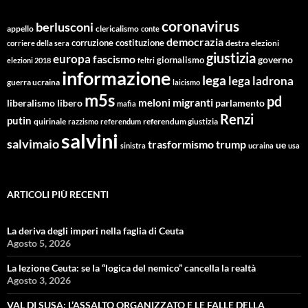
coronavirus
berlusconi
appello
clericalismo
conte
democrazia
corruzione
costituzione
corriere della sera
destra
elezioni
giustizia
europa
fascismo
giornalismo
governo
elezioni 2018
feltri
informazione
lega
lega ladrona
guerra ucraina
laicismo
m5s
pd
migranti
meloni
libero
parlamento
liberalismo
mafia
Renzi
putin
quirinale
referendum giustizia
razzismo
referendum
salvini
salvimaio
trasformismo
trump
ue
sinistra
ucraina
usa
ARTICOLI PIÙ RECENTI
La deriva degli imperi nella faglia di Ceuta
Agosto 5, 2026
La lezione Ceuta: se la “logica del nemico” cancella la realtà
Agosto 3, 2026
VAL DI SUSA: L’ASSALTO ORGANIZZATO E LE FALLE DELLA