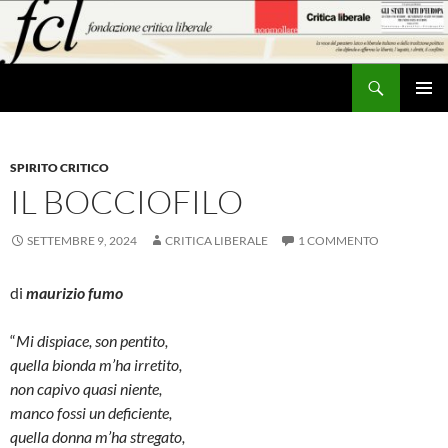
Vai
al
contenuto
Cerca
MENU
PRINCI
SPIRITO CRITICO
IL BOCCIOFILO
SETTEMBRE 9, 2024
CRITICA LIBERALE
1 COMMENTO
di
maurizio fumo
“
Mi dispiace, son pentito,
quella bionda m’ha irretito,
non capivo quasi niente,
manco fossi un deficiente,
quella donna m’ha stregato,