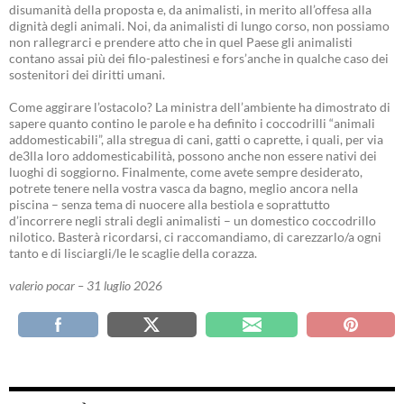
disumanità della proposta e, da animalisti, in merito all’offesa alla
dignità degli animali. Noi, da animalisti di lungo corso, non possiamo
non rallegrarci e prendere atto che in quel Paese gli animalisti
contano assai più dei filo-palestinesi e fors’anche in qualche caso dei
sostenitori dei diritti umani.
Come aggirare l’ostacolo? La ministra dell’ambiente ha dimostrato di
sapere quanto contino le parole e ha definito i coccodrilli “animali
addomesticabili”, alla stregua di cani, gatti o caprette, i quali, per via
de3lla loro addomesticabilità, possono anche non essere nativi dei
luoghi di soggiorno. Finalmente, come avete sempre desiderato,
potrete tenere nella vostra vasca da bagno, meglio ancora nella
piscina – senza tema di nuocere alla bestiola e soprattutto
d’incorrere negli strali degli animalisti – un domestico coccodrillo
nilotico. Basterà ricordarsi, ci raccomandiamo, di carezzarlo/a ogni
tanto e di lisciargli/le le scaglie della corazza.
valerio pocar – 31 luglio 2026