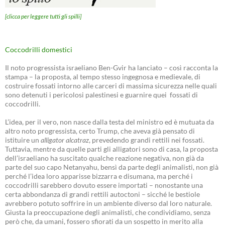
[clicca per leggere tutti gli spilli]
Coccodrilli domestici
Il noto progressista israeliano Ben-Gvir ha lanciato – così racconta la
stampa – la proposta, al tempo stesso ingegnosa e medievale, di
costruire fossati intorno alle carceri di massima sicurezza nelle quali
sono detenuti i pericolosi palestinesi e guarnire quei fossati di
coccodrilli.
L’idea, per il vero, non nasce dalla testa del ministro ed è mutuata da
altro noto progressista, certo Trump, che aveva già pensato di
istituire un
alligator alcatraz
, prevedendo grandi rettili nei fossati.
Tuttavia, mentre da quelle parti gli alligatori sono di casa, la proposta
dell’israeliano ha suscitato qualche reazione negativa, non già da
parte del suo capo Netanyahu, bensì da parte degli animalisti, non già
perché l’idea loro apparisse bizzarra e disumana, ma perché i
coccodrilli sarebbero dovuto essere importati – nonostante una
certa abbondanza di grandi rettili autoctoni – sicché le bestiole
avrebbero potuto soffrire in un ambiente diverso dal loro naturale.
Giusta la preoccupazione degli animalisti, che condividiamo, senza
però che, da umani, fossero sfiorati da un sospetto in merito alla