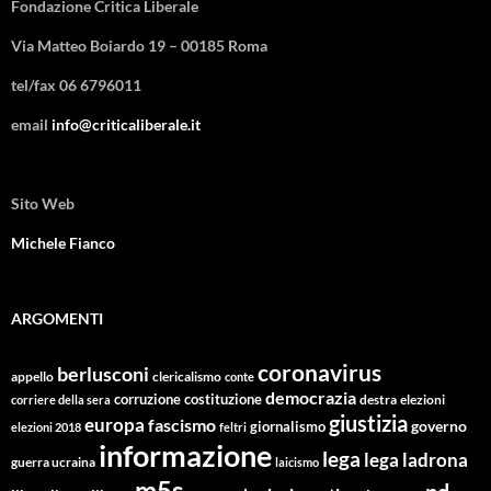
Fondazione Critica Liberale
Via Matteo Boiardo 19 – 00185 Roma
tel/fax 06 6796011
email
info@criticaliberale.it
Sito Web
Michele Fianco
ARGOMENTI
coronavirus
berlusconi
appello
clericalismo
conte
democrazia
corruzione
costituzione
corriere della sera
destra
elezioni
giustizia
europa
fascismo
giornalismo
governo
elezioni 2018
feltri
informazione
lega
lega ladrona
guerra ucraina
laicismo
m5s