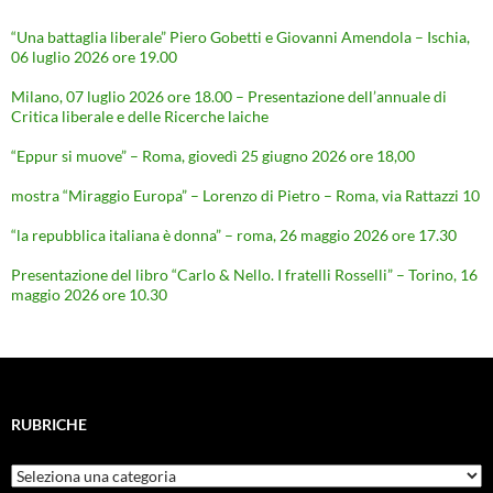
“Una battaglia liberale” Piero Gobetti e Giovanni Amendola – Ischia,
06 luglio 2026 ore 19.00
Milano, 07 luglio 2026 ore 18.00 – Presentazione dell’annuale di
Critica liberale e delle Ricerche laiche
“Eppur si muove” – Roma, giovedì 25 giugno 2026 ore 18,00
mostra “Miraggio Europa” – Lorenzo di Pietro – Roma, via Rattazzi 10
“la repubblica italiana è donna” – roma, 26 maggio 2026 ore 17.30
Presentazione del libro “Carlo & Nello. I fratelli Rosselli” – Torino, 16
maggio 2026 ore 10.30
RUBRICHE
Rubriche