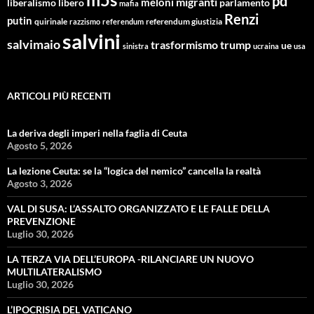
pd
migranti
meloni
libero
parlamento
liberalismo
mafia
Renzi
putin
quirinale
referendum giustizia
razzismo
referendum
salvini
salvimaio
trasformismo
trump
ue
sinistra
ucraina
usa
ARTICOLI PIÙ RECENTI
La deriva degli imperi nella faglia di Ceuta
Agosto 5, 2026
La lezione Ceuta: se la “logica del nemico” cancella la realtà
Agosto 3, 2026
VAL DI SUSA: L’ASSALTO ORGANIZZATO E LE FALLE DELLA
PREVENZIONE
Luglio 30, 2026
LA TERZA VIA DELL’EUROPA -RILANCIARE UN NUOVO
MULTILATERALISMO
Luglio 30, 2026
L’IPOCRISIA DEL VATICANO