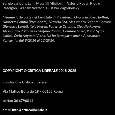
Sergio Lariccia, Luigi Mascilli Migliorini, Valerio Pocar, Pietro
Rescigno, Graham Watson, Gustavo Zagrebelsky.
* Hanno fatto parte del Comitato di Presidenza Onoraria: Piero Bellini,
Norberto Bobbio (Presidente), Vittorio Foa, Alessandro Galante Garrone,
Giancarlo Lunati, Italo Mereu, Federico Orlando, Claudio Pavone,
Alessandro Pizzorusso, Stefano Rodotà, Gennaro Sasso, Paolo Sylos
Labini, Carlo Augusto Viano. Ne ha fatto parte anche Alessandro
Roncaglia, dal 9/2014 al 12/2016.
COPYRIGHT © CRITICA LIBERALE 2018-2025
Fondazione Critica Liberale
Via Matteo Boiardo 19 – 00185 Roma
tel/fax 06 6796011
email
info@criticaliberale.it