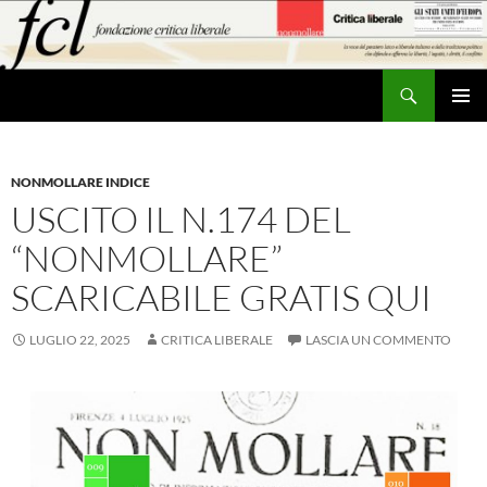
Vai
al
contenuto
Cerca
MENU
PRINCI
NONMOLLARE INDICE
USCITO IL N.174 DEL
“NONMOLLARE”
SCARICABILE GRATIS QUI
LUGLIO 22, 2025
CRITICA LIBERALE
LASCIA UN COMMENTO