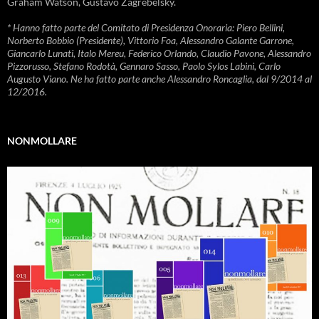
Graham Watson, Gustavo Zagrebelsky.
* Hanno fatto parte del Comitato di Presidenza Onoraria: Piero Bellini,
Norberto Bobbio (Presidente), Vittorio Foa, Alessandro Galante Garrone,
Giancarlo Lunati, Italo Mereu, Federico Orlando, Claudio Pavone, Alessandro
Pizzorusso, Stefano Rodotà, Gennaro Sasso, Paolo Sylos Labini, Carlo
Augusto Viano. Ne ha fatto parte anche Alessandro Roncaglia, dal 9/2014 al
12/2016.
NONMOLLARE