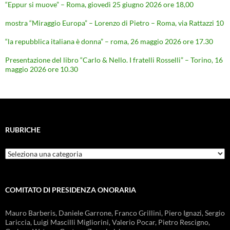
“Eppur si muove” – Roma, giovedì 25 giugno 2026 ore 18,00
mostra “Miraggio Europa” – Lorenzo di Pietro – Roma, via Rattazzi 10
“la repubblica italiana è donna” – roma, 26 maggio 2026 ore 17.30
Presentazione del libro “Carlo & Nello. I fratelli Rosselli” – Torino, 16
maggio 2026 ore 10.30
RUBRICHE
Rubriche
COMITATO DI PRESIDENZA ONORARIA
Mauro Barberis, Daniele Garrone, Franco Grillini, Piero Ignazi, Sergio
Lariccia, Luigi Mascilli Migliorini, Valerio Pocar, Pietro Rescigno,