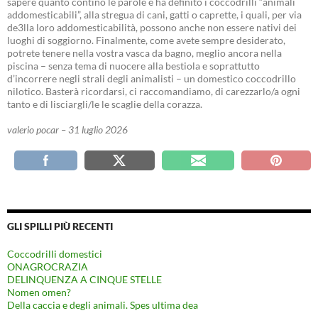
sapere quanto contino le parole e ha definito i coccodrilli “animali
addomesticabili”, alla stregua di cani, gatti o caprette, i quali, per via
de3lla loro addomesticabilità, possono anche non essere nativi dei
luoghi di soggiorno. Finalmente, come avete sempre desiderato,
potrete tenere nella vostra vasca da bagno, meglio ancora nella
piscina – senza tema di nuocere alla bestiola e soprattutto
d’incorrere negli strali degli animalisti – un domestico coccodrillo
nilotico. Basterà ricordarsi, ci raccomandiamo, di carezzarlo/a ogni
tanto e di lisciargli/le le scaglie della corazza.
valerio pocar – 31 luglio 2026
GLI SPILLI PIÙ RECENTI
Coccodrilli domestici
ONAGROCRAZIA
DELINQUENZA A CINQUE STELLE
Nomen omen?
Della caccia e degli animali. Spes ultima dea