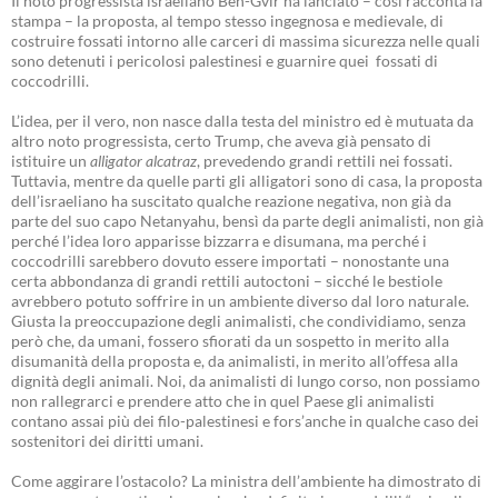
Il noto progressista israeliano Ben-Gvir ha lanciato – così racconta la
stampa – la proposta, al tempo stesso ingegnosa e medievale, di
costruire fossati intorno alle carceri di massima sicurezza nelle quali
sono detenuti i pericolosi palestinesi e guarnire quei fossati di
coccodrilli.
L’idea, per il vero, non nasce dalla testa del ministro ed è mutuata da
altro noto progressista, certo Trump, che aveva già pensato di
istituire un
alligator alcatraz
, prevedendo grandi rettili nei fossati.
Tuttavia, mentre da quelle parti gli alligatori sono di casa, la proposta
dell’israeliano ha suscitato qualche reazione negativa, non già da
parte del suo capo Netanyahu, bensì da parte degli animalisti, non già
perché l’idea loro apparisse bizzarra e disumana, ma perché i
coccodrilli sarebbero dovuto essere importati – nonostante una
certa abbondanza di grandi rettili autoctoni – sicché le bestiole
avrebbero potuto soffrire in un ambiente diverso dal loro naturale.
Giusta la preoccupazione degli animalisti, che condividiamo, senza
però che, da umani, fossero sfiorati da un sospetto in merito alla
disumanità della proposta e, da animalisti, in merito all’offesa alla
dignità degli animali. Noi, da animalisti di lungo corso, non possiamo
non rallegrarci e prendere atto che in quel Paese gli animalisti
contano assai più dei filo-palestinesi e fors’anche in qualche caso dei
sostenitori dei diritti umani.
Come aggirare l’ostacolo? La ministra dell’ambiente ha dimostrato di