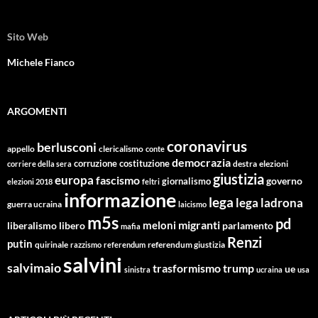
Sito Web
Michele Fianco
ARGOMENTI
coronavirus
berlusconi
appello
clericalismo
conte
democrazia
corruzione
costituzione
corriere della sera
destra
elezioni
giustizia
europa
fascismo
giornalismo
governo
elezioni 2018
feltri
informazione
lega
lega ladrona
guerra ucraina
laicismo
m5s
pd
migranti
meloni
libero
parlamento
liberalismo
mafia
Renzi
putin
quirinale
referendum giustizia
razzismo
referendum
salvini
salvimaio
trasformismo
trump
ue
sinistra
ucraina
usa