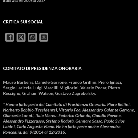
Il sito web dal 2006 al 2017
CRITICA SUI SOCIAL
COMITATO DI PRESIDENZA ONORARIA
Mauro Barberis, Daniele Garrone, Franco Grillini, Piero Ignazi,
Sergio Lariccia, Luigi Mascilli Migliorini, Valerio Pocar, Pietro
Rescigno, Graham Watson, Gustavo Zagrebelsky.
* Hanno fatto parte del Comitato di Presidenza Onoraria: Piero Bellini,
Norberto Bobbio (Presidente), Vittorio Foa, Alessandro Galante Garrone,
Giancarlo Lunati, Italo Mereu, Federico Orlando, Claudio Pavone,
Alessandro Pizzorusso, Stefano Rodotà, Gennaro Sasso, Paolo Sylos
Labini, Carlo Augusto Viano. Ne ha fatto parte anche Alessandro
Roncaglia, dal 9/2014 al 12/2016.