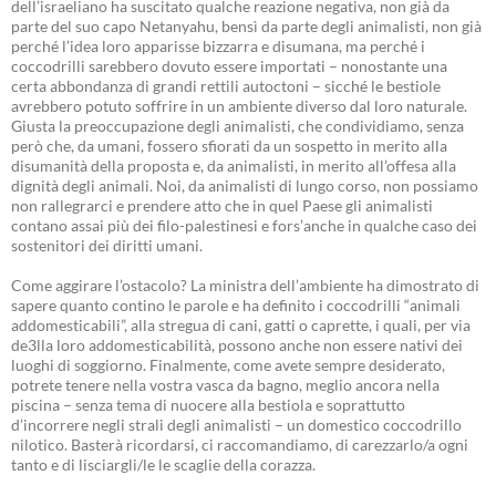
dell’israeliano ha suscitato qualche reazione negativa, non già da
parte del suo capo Netanyahu, bensì da parte degli animalisti, non già
perché l’idea loro apparisse bizzarra e disumana, ma perché i
coccodrilli sarebbero dovuto essere importati – nonostante una
certa abbondanza di grandi rettili autoctoni – sicché le bestiole
avrebbero potuto soffrire in un ambiente diverso dal loro naturale.
Giusta la preoccupazione degli animalisti, che condividiamo, senza
però che, da umani, fossero sfiorati da un sospetto in merito alla
disumanità della proposta e, da animalisti, in merito all’offesa alla
dignità degli animali. Noi, da animalisti di lungo corso, non possiamo
non rallegrarci e prendere atto che in quel Paese gli animalisti
contano assai più dei filo-palestinesi e fors’anche in qualche caso dei
sostenitori dei diritti umani.
Come aggirare l’ostacolo? La ministra dell’ambiente ha dimostrato di
sapere quanto contino le parole e ha definito i coccodrilli “animali
addomesticabili”, alla stregua di cani, gatti o caprette, i quali, per via
de3lla loro addomesticabilità, possono anche non essere nativi dei
luoghi di soggiorno. Finalmente, come avete sempre desiderato,
potrete tenere nella vostra vasca da bagno, meglio ancora nella
piscina – senza tema di nuocere alla bestiola e soprattutto
d’incorrere negli strali degli animalisti – un domestico coccodrillo
nilotico. Basterà ricordarsi, ci raccomandiamo, di carezzarlo/a ogni
tanto e di lisciargli/le le scaglie della corazza.