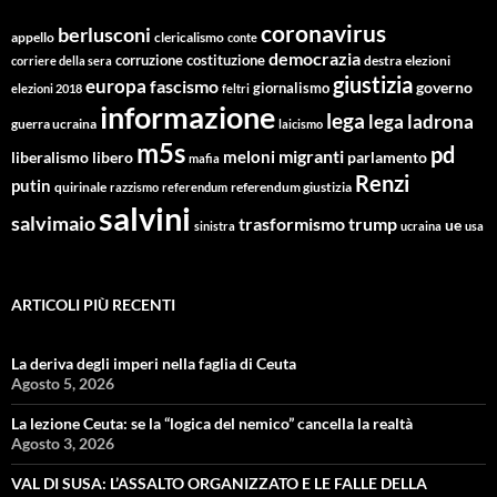
coronavirus
berlusconi
appello
clericalismo
conte
democrazia
corruzione
costituzione
corriere della sera
destra
elezioni
giustizia
europa
fascismo
giornalismo
governo
elezioni 2018
feltri
informazione
lega
lega ladrona
guerra ucraina
laicismo
m5s
pd
migranti
meloni
libero
parlamento
liberalismo
mafia
Renzi
putin
quirinale
referendum giustizia
razzismo
referendum
salvini
salvimaio
trasformismo
trump
ue
sinistra
ucraina
usa
ARTICOLI PIÙ RECENTI
La deriva degli imperi nella faglia di Ceuta
Agosto 5, 2026
La lezione Ceuta: se la “logica del nemico” cancella la realtà
Agosto 3, 2026
VAL DI SUSA: L’ASSALTO ORGANIZZATO E LE FALLE DELLA