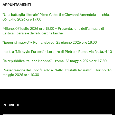
APPUNTAMENTI
“Una battaglia liberale” Piero Gobetti e Giovanni Amendola – Ischia,
06 luglio 2026 ore 19.00
Milano, 07 luglio 2026 ore 18.00 – Presentazione dell’annuale di
Critica liberale e delle Ricerche laiche
“Eppur si muove” – Roma, giovedì 25 giugno 2026 ore 18,00
mostra “Miraggio Europa” – Lorenzo di Pietro – Roma, via Rattazzi 10
“la repubblica italiana è donna” – roma, 26 maggio 2026 ore 17.30
Presentazione del libro “Carlo & Nello. I fratelli Rosselli” – Torino, 16
maggio 2026 ore 10.30
RUBRICHE