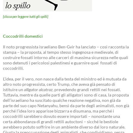
[clicca per leggere tutti gli spilli]
Coccodrilli domestici
Il noto progressista israeliano Ben-Gvir ha lanciato – così racconta la
stampa – la proposta, al tempo stesso ingegnosa e medievale, di
costruire fossati intorno alle carceri di massima sicurezza nelle quali
sono detenuti i pericolosi palestinesi e guarnire quei fossati di
coccodrilli.
L’idea, per il vero, non nasce dalla testa del ministro ed è mutuata da
altro noto progressista, certo Trump, che aveva già pensato di
istituire un
alligator alcatraz
, prevedendo grandi rettili nei fossati.
Tuttavia, mentre da quelle parti gli alligatori sono di casa, la proposta
dell’israeliano ha suscitato qualche reazione negativa, non già da
parte del suo capo Netanyahu, bensì da parte degli animalisti, non già
perché l’idea loro apparisse bizzarra e disumana, ma perché i
coccodrilli sarebbero dovuto essere importati – nonostante una
certa abbondanza di grandi rettili autoctoni – sicché le bestiole
avrebbero potuto soffrire in un ambiente diverso dal loro naturale.
Giusta la preoccupazione degli animalisti, che condividiamo, senza