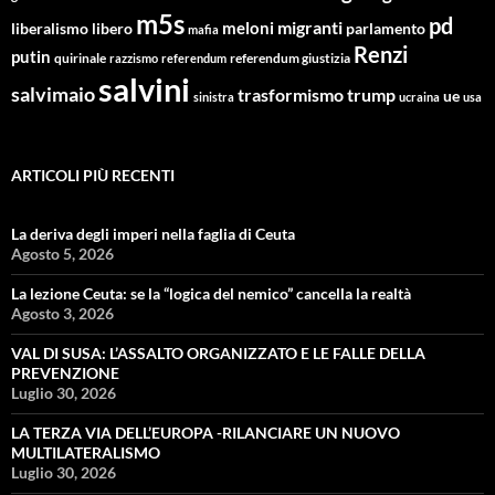
m5s
pd
migranti
meloni
libero
parlamento
liberalismo
mafia
Renzi
putin
quirinale
referendum giustizia
razzismo
referendum
salvini
salvimaio
trasformismo
trump
ue
sinistra
ucraina
usa
ARTICOLI PIÙ RECENTI
La deriva degli imperi nella faglia di Ceuta
Agosto 5, 2026
La lezione Ceuta: se la “logica del nemico” cancella la realtà
Agosto 3, 2026
VAL DI SUSA: L’ASSALTO ORGANIZZATO E LE FALLE DELLA
PREVENZIONE
Luglio 30, 2026
LA TERZA VIA DELL’EUROPA -RILANCIARE UN NUOVO
MULTILATERALISMO
Luglio 30, 2026