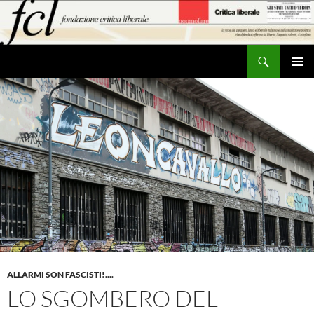
Vai
al
contenuto
Cerca
MENU
PRINCI
ALLARMI SON FASCISTI!....
LO SGOMBERO DEL