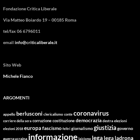
Fondazione Critica Liberale
Via Matteo Boiardo 19 – 00185 Roma
tel/fax 06 6796011
email
info@criticaliberale.it
Sito Web
Michele Fianco
ARGOMENTI
coronavirus
berlusconi
appello
clericalismo
conte
democrazia
corruzione
costituzione
corriere della sera
destra
elezioni
giustizia
europa
fascismo
giornalismo
governo
elezioni 2018
feltri
informazione
lega
lega ladrona
guerra ucraina
laicismo