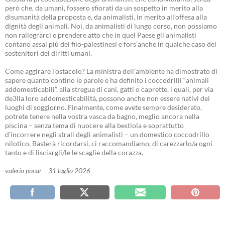
però che, da umani, fossero sfiorati da un sospetto in merito alla
disumanità della proposta e, da animalisti, in merito all’offesa alla
dignità degli animali. Noi, da animalisti di lungo corso, non possiamo
non rallegrarci e prendere atto che in quel Paese gli animalisti
contano assai più dei filo-palestinesi e fors’anche in qualche caso dei
sostenitori dei diritti umani.
Come aggirare l’ostacolo? La ministra dell’ambiente ha dimostrato di
sapere quanto contino le parole e ha definito i coccodrilli “animali
addomesticabili”, alla stregua di cani, gatti o caprette, i quali, per via
de3lla loro addomesticabilità, possono anche non essere nativi dei
luoghi di soggiorno. Finalmente, come avete sempre desiderato,
potrete tenere nella vostra vasca da bagno, meglio ancora nella
piscina – senza tema di nuocere alla bestiola e soprattutto
d’incorrere negli strali degli animalisti – un domestico coccodrillo
nilotico. Basterà ricordarsi, ci raccomandiamo, di carezzarlo/a ogni
tanto e di lisciargli/le le scaglie della corazza.
valerio pocar – 31 luglio 2026