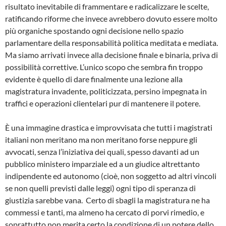
risultato inevitabile di frammentare e radicalizzare le scelte,
ratificando riforme che invece avrebbero dovuto essere molto
più organiche spostando ogni decisione nello spazio
parlamentare della responsabilità politica meditata e mediata.
Ma siamo arrivati invece alla decisione finale e binaria, priva di
possibilità correttive. L’unico scopo che sembra fin troppo
evidente è quello di dare finalmente una lezione alla
magistratura invadente, politicizzata, persino impegnata in
traffici e operazioni clientelari pur di mantenere il potere.
È una immagine drastica e improvvisata che tutti i magistrati
italiani non meritano ma non meritano forse neppure gli
avvocati, senza l’iniziativa dei quali, spesso davanti ad un
pubblico ministero imparziale ed a un giudice altrettanto
indipendente ed autonomo (cioè, non soggetto ad altri vincoli
se non quelli previsti dalle leggi) ogni tipo di speranza di
giustizia sarebbe vana. Certo di sbagli la magistratura ne ha
commessi e tanti, ma almeno ha cercato di porvi rimedio, e
soprattutto non merita certo la condizione di un potere dello