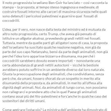
Il noto progressista israeliano Ben-Gvir ha lanciato – così racconta la
stampa – la proposta, al tempo stesso ingegnosa e medievale, di
costruire fossati intorno alle carceri di massima sicurezza nelle quali
sono detenuti i pericolosi palestinesi e guarnire quei fossati di
coccodrilli.
L’idea, per il vero, non nasce dalla testa del ministro ed è mutuata da
altro noto progressista, certo Trump, che aveva già pensato di
istituire un
alligator alcatraz
, prevedendo grandi rettili nei fossati.
Tuttavia, mentre da quelle parti gli alligatori sono di casa, la proposta
dell’israeliano ha suscitato qualche reazione negativa, non già da
parte del suo capo Netanyahu, bensì da parte degli animalisti, non già
perché l’idea loro apparisse bizzarra e disumana, ma perché i
coccodrilli sarebbero dovuto essere importati – nonostante una
certa abbondanza di grandi rettili autoctoni – sicché le bestiole
avrebbero potuto soffrire in un ambiente diverso dal loro naturale.
Giusta la preoccupazione degli animalisti, che condividiamo, senza
però che, da umani, fossero sfiorati da un sospetto in merito alla
disumanità della proposta e, da animalisti, in merito all’offesa alla
dignità degli animali. Noi, da animalisti di lungo corso, non possiamo
non rallegrarci e prendere atto che in quel Paese gli animalisti
contano assai più dei filo-palestinesi e fors’anche in qualche caso dei
sostenitori dei diritti umani.
Come aggirare l’ostacolo? La ministra dell’ambiente ha dimostrato di