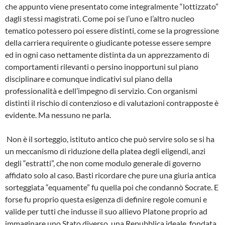
che appunto viene presentato come integralmente “lottizzato”
dagli stessi magistrati. Come poi se l’uno e l’altro nucleo
tematico potessero poi essere distinti, come se la progressione
della carriera requirente o giudicante potesse essere sempre
ed in ogni caso nettamente distinta da un apprezzamento di
comportamenti rilevanti o persino inopportuni sul piano
disciplinare e comunque indicativi sul piano della
professionalità e dell’impegno di servizio. Con organismi
distinti il rischio di contenzioso e di valutazioni contrapposte è
evidente. Ma nessuno ne parla.
Non è il sorteggio, istituto antico che può servire solo se si ha
un meccanismo di riduzione della platea degli eligendi, anzi
degli “estratti”, che non come modulo generale di governo
affidato solo al caso. Basti ricordare che pure una giuria antica
sorteggiata “equamente” fu quella poi che condannò Socrate. E
forse fu proprio questa esigenza di definire regole comuni e
valide per tutti che indusse il suo allievo Platone proprio ad
immaginare uno Stato diverso, una Repubblica ideale, fondata