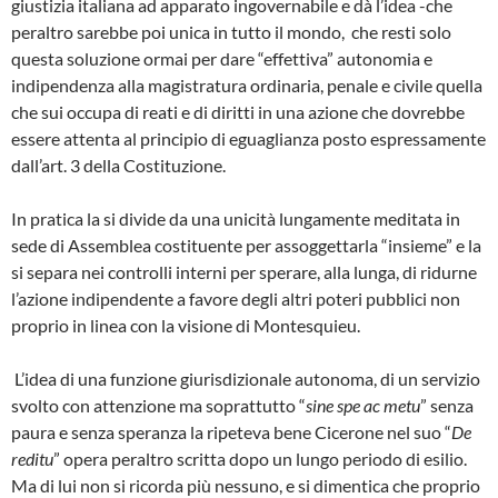
giustizia italiana ad apparato ingovernabile e dà l’idea -che
peraltro sarebbe poi unica in tutto il mondo, che resti solo
questa soluzione ormai per dare “effettiva” autonomia e
indipendenza alla magistratura ordinaria, penale e civile quella
che sui occupa di reati e di diritti in una azione che dovrebbe
essere attenta al principio di eguaglianza posto espressamente
dall’art. 3 della Costituzione.
In pratica la si divide da una unicità lungamente meditata in
sede di Assemblea costituente per assoggettarla “insieme” e la
si separa nei controlli interni per sperare, alla lunga, di ridurne
l’azione indipendente a favore degli altri poteri pubblici non
proprio in linea con la visione di Montesquieu.
L’idea di una funzione giurisdizionale autonoma, di un servizio
svolto con attenzione ma soprattutto “
sine spe ac metu
” senza
paura e senza speranza la ripeteva bene Cicerone nel suo “
De
reditu
” opera peraltro scritta dopo un lungo periodo di esilio.
Ma di lui non si ricorda più nessuno, e si dimentica che proprio