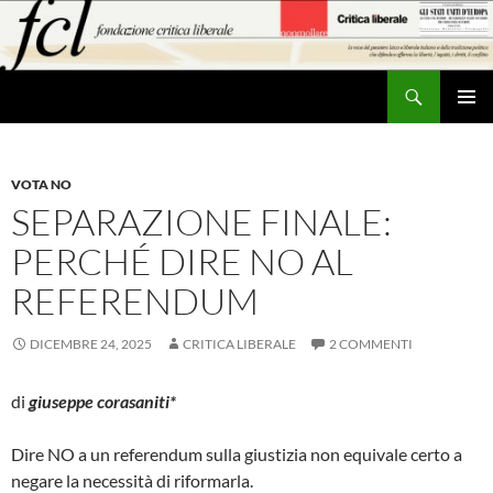
Vai
al
contenuto
Cerca
MENU
PRINCI
VOTA NO
SEPARAZIONE FINALE:
PERCHÉ DIRE NO AL
REFERENDUM
DICEMBRE 24, 2025
CRITICA LIBERALE
2 COMMENTI
di
giuseppe corasaniti*
Dire NO a un referendum sulla giustizia non equivale certo a
negare la necessità di riformarla.