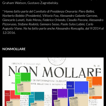
Graham Watson, Gustavo Zagrebelsky.
* Hanno fatto parte del Comitato di Presidenza Onoraria: Piero Bellini,
Norberto Bobbio (Presidente), Vittorio Foa, Alessandro Galante Garrone,
Giancarlo Lunati, Italo Mereu, Federico Orlando, Claudio Pavone, Alessandro
Pizzorusso, Stefano Rodotà, Gennaro Sasso, Paolo Sylos Labini, Carlo
Augusto Viano. Ne ha fatto parte anche Alessandro Roncaglia, dal 9/2014 al
12/2016.
NONMOLLARE