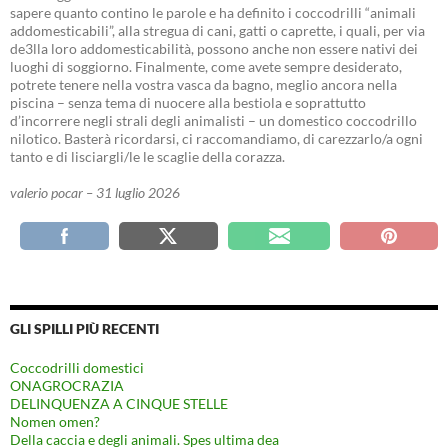
sapere quanto contino le parole e ha definito i coccodrilli “animali
addomesticabili”, alla stregua di cani, gatti o caprette, i quali, per via
de3lla loro addomesticabilità, possono anche non essere nativi dei
luoghi di soggiorno. Finalmente, come avete sempre desiderato,
potrete tenere nella vostra vasca da bagno, meglio ancora nella
piscina – senza tema di nuocere alla bestiola e soprattutto
d’incorrere negli strali degli animalisti – un domestico coccodrillo
nilotico. Basterà ricordarsi, ci raccomandiamo, di carezzarlo/a ogni
tanto e di lisciargli/le le scaglie della corazza.
valerio pocar – 31 luglio 2026
GLI SPILLI PIÙ RECENTI
Coccodrilli domestici
ONAGROCRAZIA
DELINQUENZA A CINQUE STELLE
Nomen omen?
Della caccia e degli animali. Spes ultima dea