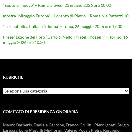
“Eppur si muove” – Roma, giovedì 25 giugno 2026 ore 18,00
mostra “Miraggio Europa” – Lorenzo di Pietro – Roma, via Rattazzi 10
“la repubblica italiana è donna” – roma, 26 maggio 2026 ore 17.30
Presentazione del libro “Carlo & Nello. I fratelli Rosselli” – Torino, 16
maggio 2026 ore 10.30
RUBRICHE
Rubriche
COMITATO DI PRESIDENZA ONORARIA
Mauro Barberis, Daniele Garrone, Franco Grillini, Piero Ignazi, Sergio
Lariccia, Luigi Mascilli Migliorini, Valerio Pocar, Pietro Rescigno,