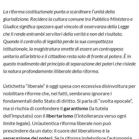
La riforma costituzionale punta a scardinare l’unità della
giurisdizione. Recidere la cultura comune tra Pubblico Ministero e
Giudice significa spezzare quel vincolo di osservanza della Legge
che li rende entrambi servitori della verità e non del risultato.
Quando il controllo di legalità perde la sua compattezza
istituzionale, la magistratura smette di essere un contrappeso
unitario all’arbitrio e il cittadino resta solo di fronte al potere. È in
questo tradimento del principio di separazione dei poteri che risiede
la natura profondamente illiberale della riforma.
L’etichetta “liberale” è oggi spesa con eccessiva disinvoltura per
nobilitare riforme che, nei fatti, sembrano ignorare i
fondamentali dello Stato di diritto. Si parla di “svolta epocale”,
ma si rischia di confondere il
garantismo
(la tutela
dell’imputato) con il
libertarismo
(l’intolleranza verso ogni
limite legale). Un’autentica riforma liberale non può
prescindere da un dato: il cuore del liberalismo è la
separazione dei poteri
. Se la riforma indebolisce l’autonomia