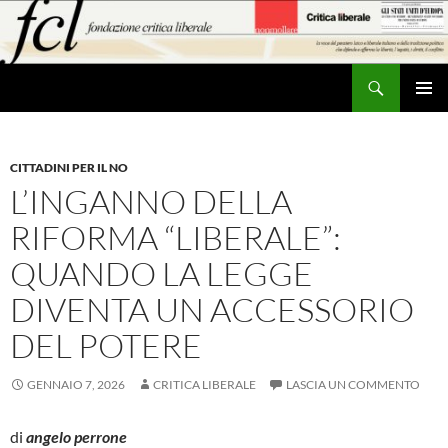
Vai
al
contenuto
Cerca
MENU
PRINCI
CITTADINI PER IL NO
L’INGANNO DELLA
RIFORMA “LIBERALE”:
QUANDO LA LEGGE
DIVENTA UN ACCESSORIO
DEL POTERE
GENNAIO 7, 2026
CRITICA LIBERALE
LASCIA UN COMMENTO
di
angelo perrone