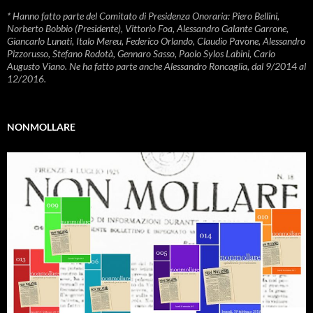
* Hanno fatto parte del Comitato di Presidenza Onoraria: Piero Bellini,
Norberto Bobbio (Presidente), Vittorio Foa, Alessandro Galante Garrone,
Giancarlo Lunati, Italo Mereu, Federico Orlando, Claudio Pavone, Alessandro
Pizzorusso, Stefano Rodotà, Gennaro Sasso, Paolo Sylos Labini, Carlo
Augusto Viano. Ne ha fatto parte anche Alessandro Roncaglia, dal 9/2014 al
12/2016.
NONMOLLARE