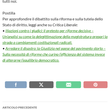
tutti noi.
Postilla
Per approfondire il dibattito sulla riforma e sulla tutela dello
Stato di diritto, leggi anche su
Critica Liberale
:
•
Illazioni contro i giudici: il pretesto per riforme decisive –
Un’analisi su come la delegittimazione della magistratura prepari la
strada a cambiamenti costituzionali radicali.
•
Arredare il disastro: la Giustizia nel paese del pavimento storto –
Sulla necessità di riforme che curino l’efficienza del sistema invece
di alterarne l’equilibrio democratico.
Navigazione
ARTICOLO PRECEDENTE