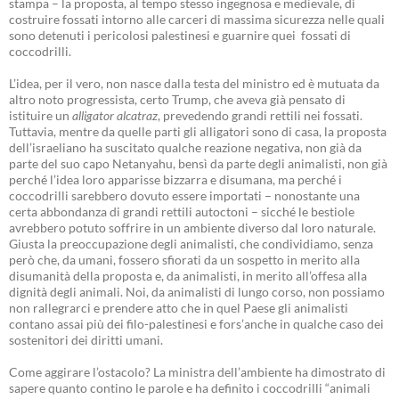
stampa – la proposta, al tempo stesso ingegnosa e medievale, di
costruire fossati intorno alle carceri di massima sicurezza nelle quali
sono detenuti i pericolosi palestinesi e guarnire quei fossati di
coccodrilli.
L’idea, per il vero, non nasce dalla testa del ministro ed è mutuata da
altro noto progressista, certo Trump, che aveva già pensato di
istituire un
alligator alcatraz
, prevedendo grandi rettili nei fossati.
Tuttavia, mentre da quelle parti gli alligatori sono di casa, la proposta
dell’israeliano ha suscitato qualche reazione negativa, non già da
parte del suo capo Netanyahu, bensì da parte degli animalisti, non già
perché l’idea loro apparisse bizzarra e disumana, ma perché i
coccodrilli sarebbero dovuto essere importati – nonostante una
certa abbondanza di grandi rettili autoctoni – sicché le bestiole
avrebbero potuto soffrire in un ambiente diverso dal loro naturale.
Giusta la preoccupazione degli animalisti, che condividiamo, senza
però che, da umani, fossero sfiorati da un sospetto in merito alla
disumanità della proposta e, da animalisti, in merito all’offesa alla
dignità degli animali. Noi, da animalisti di lungo corso, non possiamo
non rallegrarci e prendere atto che in quel Paese gli animalisti
contano assai più dei filo-palestinesi e fors’anche in qualche caso dei
sostenitori dei diritti umani.
Come aggirare l’ostacolo? La ministra dell’ambiente ha dimostrato di
sapere quanto contino le parole e ha definito i coccodrilli “animali