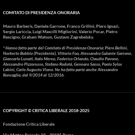
COMITATO DI PRESIDENZA ONORARIA
Mauro Barberis, Daniele Garrone, Franco Grillini, Piero Ignazi,
Sergio Lariccia, Luigi Mascilli Migliorini, Valerio Pocar, Pietro
Rescigno, Graham Watson, Gustavo Zagrebelsky.
* Hanno fatto parte del Comitato di Presidenza Onoraria: Piero Bellini,
Norberto Bobbio (Presidente), Vittorio Foa, Alessandro Galante Garrone,
Giancarlo Lunati, Italo Mereu, Federico Orlando, Claudio Pavone,
Alessandro Pizzorusso, Stefano Rodotà, Gennaro Sasso, Paolo Sylos
Labini, Carlo Augusto Viano. Ne ha fatto parte anche Alessandro
Roncaglia, dal 9/2014 al 12/2016.
COPYRIGHT © CRITICA LIBERALE 2018-2025
Fondazione Critica Liberale
Via Matteo Boiardo 19 – 00185 Roma