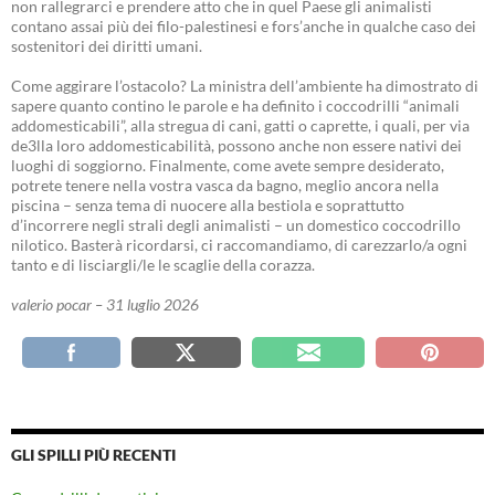
non rallegrarci e prendere atto che in quel Paese gli animalisti
contano assai più dei filo-palestinesi e fors’anche in qualche caso dei
sostenitori dei diritti umani.
Come aggirare l’ostacolo? La ministra dell’ambiente ha dimostrato di
sapere quanto contino le parole e ha definito i coccodrilli “animali
addomesticabili”, alla stregua di cani, gatti o caprette, i quali, per via
de3lla loro addomesticabilità, possono anche non essere nativi dei
luoghi di soggiorno. Finalmente, come avete sempre desiderato,
potrete tenere nella vostra vasca da bagno, meglio ancora nella
piscina – senza tema di nuocere alla bestiola e soprattutto
d’incorrere negli strali degli animalisti – un domestico coccodrillo
nilotico. Basterà ricordarsi, ci raccomandiamo, di carezzarlo/a ogni
tanto e di lisciargli/le le scaglie della corazza.
valerio pocar – 31 luglio 2026
GLI SPILLI PIÙ RECENTI