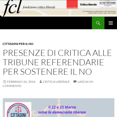
Vai
al
contenuto
Cerca
MENU
PRINCI
CITTADINI PER IL NO
PRESENZE DI CRITICA ALLE
TRIBUNE REFERENDARIE
PER SOSTENERE IL NO
FEBBRAIO 26, 2026
CRITICA LIBERALE
LASCIA UN
COMMENTO