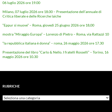
06 luglio 2026 ore 19.00
Milano, 07 luglio 2026 ore 18.00 – Presentazione dell’annuale di
Critica liberale e delle Ricerche laiche
“Eppur si muove” – Roma, giovedì 25 giugno 2026 ore 18,00
mostra “Miraggio Europa” – Lorenzo di Pietro – Roma, via Rattazzi 10
“la repubblica italiana è donna” – roma, 26 maggio 2026 ore 17.30
Presentazione del libro “Carlo & Nello. I fratelli Rosselli” – Torino, 16
maggio 2026 ore 10.30
RUBRICHE
Rubriche