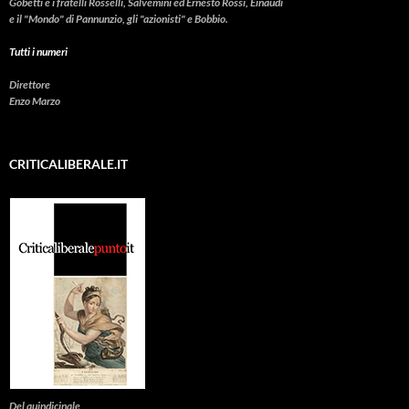
Gobetti e i fratelli Rosselli, Salvemini ed Ernesto Rossi, Einaudi
e il "Mondo" di Pannunzio, gli "azionisti" e Bobbio.
Tutti i numeri
Direttore
Enzo Marzo
CRITICALIBERALE.IT
Del quindicinale