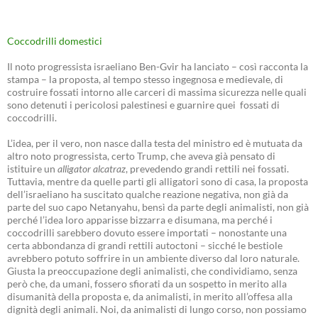
Coccodrilli domestici
Il noto progressista israeliano Ben-Gvir ha lanciato – così racconta la
stampa – la proposta, al tempo stesso ingegnosa e medievale, di
costruire fossati intorno alle carceri di massima sicurezza nelle quali
sono detenuti i pericolosi palestinesi e guarnire quei fossati di
coccodrilli.
L’idea, per il vero, non nasce dalla testa del ministro ed è mutuata da
altro noto progressista, certo Trump, che aveva già pensato di
istituire un
alligator alcatraz
, prevedendo grandi rettili nei fossati.
Tuttavia, mentre da quelle parti gli alligatori sono di casa, la proposta
dell’israeliano ha suscitato qualche reazione negativa, non già da
parte del suo capo Netanyahu, bensì da parte degli animalisti, non già
perché l’idea loro apparisse bizzarra e disumana, ma perché i
coccodrilli sarebbero dovuto essere importati – nonostante una
certa abbondanza di grandi rettili autoctoni – sicché le bestiole
avrebbero potuto soffrire in un ambiente diverso dal loro naturale.
Giusta la preoccupazione degli animalisti, che condividiamo, senza
però che, da umani, fossero sfiorati da un sospetto in merito alla
disumanità della proposta e, da animalisti, in merito all’offesa alla
dignità degli animali. Noi, da animalisti di lungo corso, non possiamo