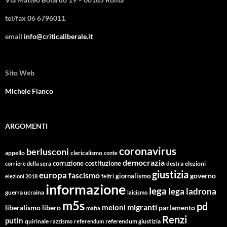
tel/fax 06 6796011
email
info@criticaliberale.it
Sito Web
Michele Fianco
ARGOMENTI
coronavirus
berlusconi
appello
clericalismo
conte
democrazia
corruzione
costituzione
corriere della sera
destra
elezioni
giustizia
europa
fascismo
giornalismo
governo
elezioni 2018
feltri
informazione
lega
lega ladrona
guerra ucraina
laicismo
m5s
pd
migranti
meloni
libero
parlamento
liberalismo
mafia
Renzi
putin
quirinale
referendum giustizia
razzismo
referendum