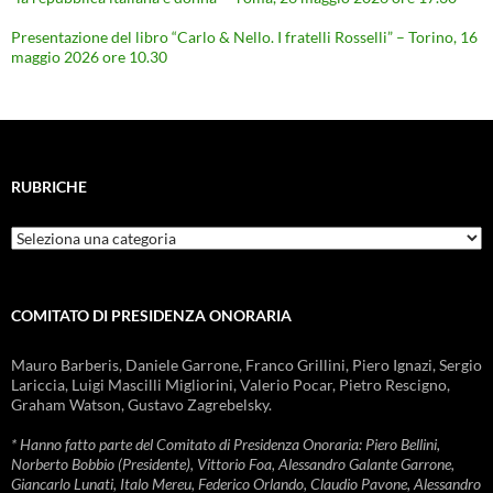
Presentazione del libro “Carlo & Nello. I fratelli Rosselli” – Torino, 16
maggio 2026 ore 10.30
RUBRICHE
Rubriche
COMITATO DI PRESIDENZA ONORARIA
Mauro Barberis, Daniele Garrone, Franco Grillini, Piero Ignazi, Sergio
Lariccia, Luigi Mascilli Migliorini, Valerio Pocar, Pietro Rescigno,
Graham Watson, Gustavo Zagrebelsky.
* Hanno fatto parte del Comitato di Presidenza Onoraria: Piero Bellini,
Norberto Bobbio (Presidente), Vittorio Foa, Alessandro Galante Garrone,
Giancarlo Lunati, Italo Mereu, Federico Orlando, Claudio Pavone, Alessandro