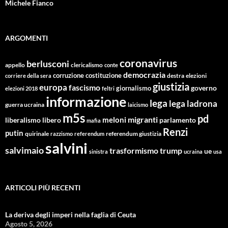
Michele Fianco
ARGOMENTI
coronavirus
berlusconi
appello
clericalismo
conte
democrazia
corruzione
costituzione
corriere della sera
destra
elezioni
giustizia
europa
fascismo
giornalismo
governo
elezioni 2018
feltri
informazione
lega
lega ladrona
guerra ucraina
laicismo
m5s
pd
migranti
meloni
libero
parlamento
liberalismo
mafia
Renzi
putin
quirinale
referendum giustizia
razzismo
referendum
salvini
salvimaio
trasformismo
trump
ue
sinistra
ucraina
usa
ARTICOLI PIÙ RECENTI
La deriva degli imperi nella faglia di Ceuta
Agosto 5, 2026