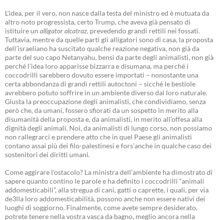
L’idea, per il vero, non nasce dalla testa del ministro ed è mutuata da
altro noto progressista, certo Trump, che aveva già pensato di
istituire un
alligator alcatraz
, prevedendo grandi rettili nei fossati.
Tuttavia, mentre da quelle parti gli alligatori sono di casa, la proposta
dell’israeliano ha suscitato qualche reazione negativa, non già da
parte del suo capo Netanyahu, bensì da parte degli animalisti, non già
perché l’idea loro apparisse bizzarra e disumana, ma perché i
coccodrilli sarebbero dovuto essere importati – nonostante una
certa abbondanza di grandi rettili autoctoni – sicché le bestiole
avrebbero potuto soffrire in un ambiente diverso dal loro naturale.
Giusta la preoccupazione degli animalisti, che condividiamo, senza
però che, da umani, fossero sfiorati da un sospetto in merito alla
disumanità della proposta e, da animalisti, in merito all’offesa alla
dignità degli animali. Noi, da animalisti di lungo corso, non possiamo
non rallegrarci e prendere atto che in quel Paese gli animalisti
contano assai più dei filo-palestinesi e fors’anche in qualche caso dei
sostenitori dei diritti umani.
Come aggirare l’ostacolo? La ministra dell’ambiente ha dimostrato di
sapere quanto contino le parole e ha definito i coccodrilli “animali
addomesticabili”, alla stregua di cani, gatti o caprette, i quali, per via
de3lla loro addomesticabilità, possono anche non essere nativi dei
luoghi di soggiorno. Finalmente, come avete sempre desiderato,
potrete tenere nella vostra vasca da bagno, meglio ancora nella