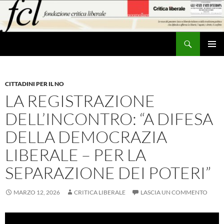
Vai
al
contenuto
Cerca
MENU
PRINCI
CITTADINI PER IL NO
LA REGISTRAZIONE
DELL’INCONTRO: “A DIFESA
DELLA DEMOCRAZIA
LIBERALE – PER LA
SEPARAZIONE DEI POTERI”
MARZO 12, 2026
CRITICA LIBERALE
LASCIA UN COMMENTO