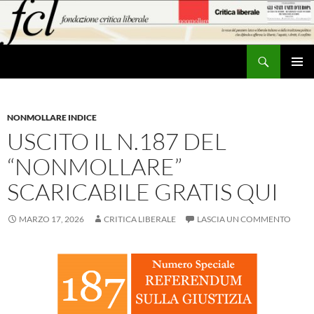
Vai
al
contenuto
Cerca
MENU
PRINCI
NONMOLLARE INDICE
USCITO IL N.187 DEL
“NONMOLLARE”
SCARICABILE GRATIS QUI
MARZO 17, 2026
CRITICA LIBERALE
LASCIA UN COMMENTO