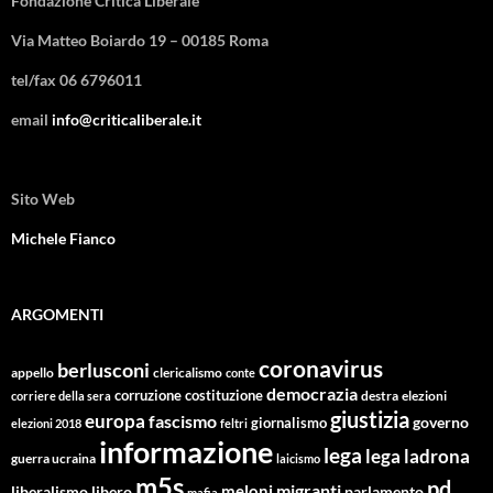
Fondazione Critica Liberale
Via Matteo Boiardo 19 – 00185 Roma
tel/fax 06 6796011
email
info@criticaliberale.it
Sito Web
Michele Fianco
ARGOMENTI
coronavirus
berlusconi
appello
clericalismo
conte
democrazia
corruzione
costituzione
corriere della sera
destra
elezioni
giustizia
europa
fascismo
giornalismo
governo
elezioni 2018
feltri
informazione
lega
lega ladrona
guerra ucraina
laicismo
m5s
pd
migranti
meloni
libero
parlamento
liberalismo
mafia