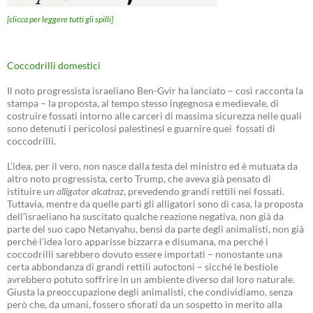
[clicca per leggere tutti gli spilli]
Coccodrilli domestici
Il noto progressista israeliano Ben-Gvir ha lanciato – così racconta la
stampa – la proposta, al tempo stesso ingegnosa e medievale, di
costruire fossati intorno alle carceri di massima sicurezza nelle quali
sono detenuti i pericolosi palestinesi e guarnire quei fossati di
coccodrilli.
L’idea, per il vero, non nasce dalla testa del ministro ed è mutuata da
altro noto progressista, certo Trump, che aveva già pensato di
istituire un
alligator alcatraz
, prevedendo grandi rettili nei fossati.
Tuttavia, mentre da quelle parti gli alligatori sono di casa, la proposta
dell’israeliano ha suscitato qualche reazione negativa, non già da
parte del suo capo Netanyahu, bensì da parte degli animalisti, non già
perché l’idea loro apparisse bizzarra e disumana, ma perché i
coccodrilli sarebbero dovuto essere importati – nonostante una
certa abbondanza di grandi rettili autoctoni – sicché le bestiole
avrebbero potuto soffrire in un ambiente diverso dal loro naturale.
Giusta la preoccupazione degli animalisti, che condividiamo, senza
però che, da umani, fossero sfiorati da un sospetto in merito alla