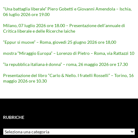
“Una battaglia liberale” Piero Gobetti e Giovanni Amendola – Ischia,
06 luglio 2026 ore 19.00
Milano, 07 luglio 2026 ore 18.00 – Presentazione dell’annuale di
Critica liberale e delle Ricerche laiche
“Eppur si muove” – Roma, giovedì 25 giugno 2026 ore 18,00
mostra “Miraggio Europa” – Lorenzo di Pietro – Roma, via Rattazzi 10
“la repubblica italiana è donna” – roma, 26 maggio 2026 ore 17.30
Presentazione del libro “Carlo & Nello. I fratelli Rosselli” – Torino, 16
maggio 2026 ore 10.30
RUBRICHE
Rubriche