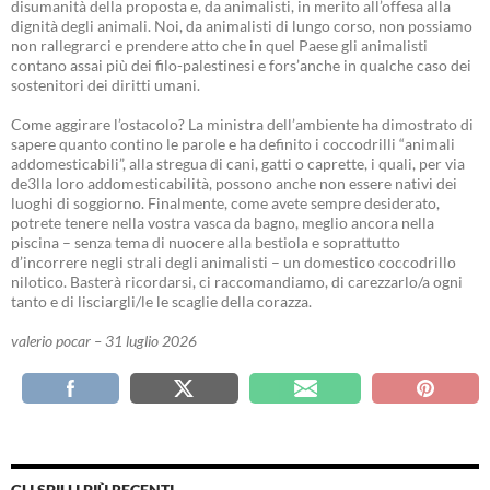
disumanità della proposta e, da animalisti, in merito all’offesa alla
dignità degli animali. Noi, da animalisti di lungo corso, non possiamo
non rallegrarci e prendere atto che in quel Paese gli animalisti
contano assai più dei filo-palestinesi e fors’anche in qualche caso dei
sostenitori dei diritti umani.
Come aggirare l’ostacolo? La ministra dell’ambiente ha dimostrato di
sapere quanto contino le parole e ha definito i coccodrilli “animali
addomesticabili”, alla stregua di cani, gatti o caprette, i quali, per via
de3lla loro addomesticabilità, possono anche non essere nativi dei
luoghi di soggiorno. Finalmente, come avete sempre desiderato,
potrete tenere nella vostra vasca da bagno, meglio ancora nella
piscina – senza tema di nuocere alla bestiola e soprattutto
d’incorrere negli strali degli animalisti – un domestico coccodrillo
nilotico. Basterà ricordarsi, ci raccomandiamo, di carezzarlo/a ogni
tanto e di lisciargli/le le scaglie della corazza.
valerio pocar – 31 luglio 2026
GLI SPILLI PIÙ RECENTI