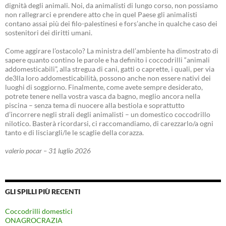
dignità degli animali. Noi, da animalisti di lungo corso, non possiamo
non rallegrarci e prendere atto che in quel Paese gli animalisti
contano assai più dei filo-palestinesi e fors’anche in qualche caso dei
sostenitori dei diritti umani.
Come aggirare l’ostacolo? La ministra dell’ambiente ha dimostrato di
sapere quanto contino le parole e ha definito i coccodrilli “animali
addomesticabili”, alla stregua di cani, gatti o caprette, i quali, per via
de3lla loro addomesticabilità, possono anche non essere nativi dei
luoghi di soggiorno. Finalmente, come avete sempre desiderato,
potrete tenere nella vostra vasca da bagno, meglio ancora nella
piscina – senza tema di nuocere alla bestiola e soprattutto
d’incorrere negli strali degli animalisti – un domestico coccodrillo
nilotico. Basterà ricordarsi, ci raccomandiamo, di carezzarlo/a ogni
tanto e di lisciargli/le le scaglie della corazza.
valerio pocar – 31 luglio 2026
GLI SPILLI PIÙ RECENTI
Coccodrilli domestici
ONAGROCRAZIA