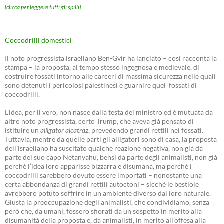
[clicca per leggere tutti gli spilli]
Coccodrilli domestici
Il noto progressista israeliano Ben-Gvir ha lanciato – così racconta la
stampa – la proposta, al tempo stesso ingegnosa e medievale, di
costruire fossati intorno alle carceri di massima sicurezza nelle quali
sono detenuti i pericolosi palestinesi e guarnire quei fossati di
coccodrilli.
L’idea, per il vero, non nasce dalla testa del ministro ed è mutuata da
altro noto progressista, certo Trump, che aveva già pensato di
istituire un
alligator alcatraz
, prevedendo grandi rettili nei fossati.
Tuttavia, mentre da quelle parti gli alligatori sono di casa, la proposta
dell’israeliano ha suscitato qualche reazione negativa, non già da
parte del suo capo Netanyahu, bensì da parte degli animalisti, non già
perché l’idea loro apparisse bizzarra e disumana, ma perché i
coccodrilli sarebbero dovuto essere importati – nonostante una
certa abbondanza di grandi rettili autoctoni – sicché le bestiole
avrebbero potuto soffrire in un ambiente diverso dal loro naturale.
Giusta la preoccupazione degli animalisti, che condividiamo, senza
però che, da umani, fossero sfiorati da un sospetto in merito alla
disumanità della proposta e, da animalisti, in merito all’offesa alla