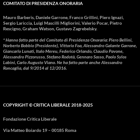
COMITATO DI PRESIDENZA ONORARIA
Mauro Barberis, Daniele Garrone, Franco Grillini, Piero Ignazi,
Sergio Lariccia, Luigi Mascilli Migliorini, Valerio Pocar, Pietro
Rescigno, Graham Watson, Gustavo Zagrebelsky.
* Hanno fatto parte del Comitato di Presidenza Onoraria: Piero Bellini,
Norberto Bobbio (Presidente), Vittorio Foa, Alessandro Galante Garrone,
Giancarlo Lunati, Italo Mereu, Federico Orlando, Claudio Pavone,
Alessandro Pizzorusso, Stefano Rodotà, Gennaro Sasso, Paolo Sylos
Labini, Carlo Augusto Viano. Ne ha fatto parte anche Alessandro
Roncaglia, dal 9/2014 al 12/2016.
COPYRIGHT © CRITICA LIBERALE 2018-2025
Fondazione Critica Liberale
Via Matteo Boiardo 19 – 00185 Roma