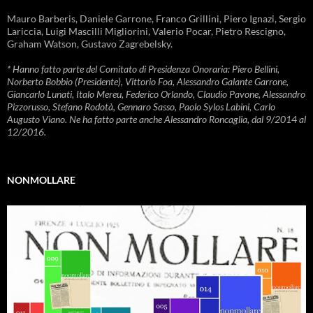
Mauro Barberis, Daniele Garrone, Franco Grillini, Piero Ignazi, Sergio
Lariccia, Luigi Mascilli Migliorini, Valerio Pocar, Pietro Rescigno,
Graham Watson, Gustavo Zagrebelsky.
* Hanno fatto parte del Comitato di Presidenza Onoraria: Piero Bellini,
Norberto Bobbio (Presidente), Vittorio Foa, Alessandro Galante Garrone,
Giancarlo Lunati, Italo Mereu, Federico Orlando, Claudio Pavone, Alessandro
Pizzorusso, Stefano Rodotà, Gennaro Sasso, Paolo Sylos Labini, Carlo
Augusto Viano. Ne ha fatto parte anche Alessandro Roncaglia, dal 9/2014 al
12/2016.
NONMOLLARE