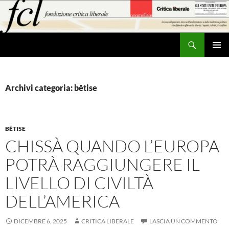
Vai
al
contenuto
Cerca
MENU
PRINCI
Archivi categoria: bêtise
BÊTISE
CHISSÀ QUANDO L’EUROPA
POTRÀ RAGGIUNGERE IL
LIVELLO DI CIVILTÀ
DELL’AMERICA
DICEMBRE 6, 2025
CRITICA LIBERALE
LASCIA UN COMMENTO