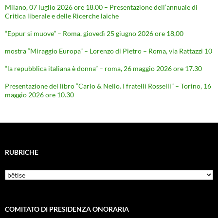
Milano, 07 luglio 2026 ore 18.00 – Presentazione dell’annuale di
Critica liberale e delle Ricerche laiche
“Eppur si muove” – Roma, giovedì 25 giugno 2026 ore 18,00
mostra “Miraggio Europa” – Lorenzo di Pietro – Roma, via Rattazzi 10
“la repubblica italiana è donna” – roma, 26 maggio 2026 ore 17.30
Presentazione del libro “Carlo & Nello. I fratelli Rosselli” – Torino, 16
maggio 2026 ore 10.30
RUBRICHE
Rubriche
COMITATO DI PRESIDENZA ONORARIA