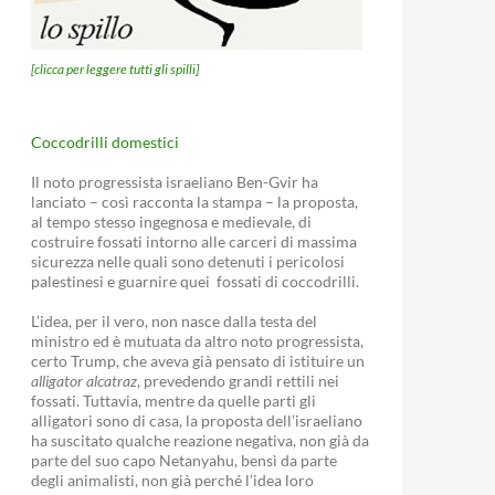
[clicca per leggere tutti gli spilli]
Coccodrilli domestici
Il noto progressista israeliano Ben-Gvir ha
lanciato – così racconta la stampa – la proposta,
al tempo stesso ingegnosa e medievale, di
costruire fossati intorno alle carceri di massima
sicurezza nelle quali sono detenuti i pericolosi
palestinesi e guarnire quei fossati di coccodrilli.
L’idea, per il vero, non nasce dalla testa del
ministro ed è mutuata da altro noto progressista,
certo Trump, che aveva già pensato di istituire un
alligator alcatraz
, prevedendo grandi rettili nei
fossati. Tuttavia, mentre da quelle parti gli
alligatori sono di casa, la proposta dell’israeliano
ha suscitato qualche reazione negativa, non già da
parte del suo capo Netanyahu, bensì da parte
degli animalisti, non già perché l’idea loro