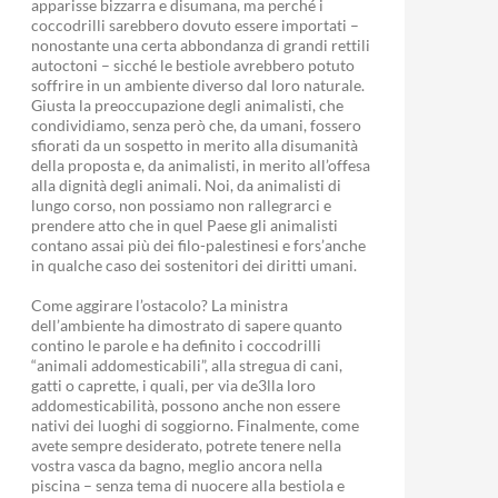
apparisse bizzarra e disumana, ma perché i
coccodrilli sarebbero dovuto essere importati –
nonostante una certa abbondanza di grandi rettili
autoctoni – sicché le bestiole avrebbero potuto
soffrire in un ambiente diverso dal loro naturale.
Giusta la preoccupazione degli animalisti, che
condividiamo, senza però che, da umani, fossero
sfiorati da un sospetto in merito alla disumanità
della proposta e, da animalisti, in merito all’offesa
alla dignità degli animali. Noi, da animalisti di
lungo corso, non possiamo non rallegrarci e
prendere atto che in quel Paese gli animalisti
contano assai più dei filo-palestinesi e fors’anche
in qualche caso dei sostenitori dei diritti umani.
Come aggirare l’ostacolo? La ministra
dell’ambiente ha dimostrato di sapere quanto
contino le parole e ha definito i coccodrilli
“animali addomesticabili”, alla stregua di cani,
gatti o caprette, i quali, per via de3lla loro
addomesticabilità, possono anche non essere
nativi dei luoghi di soggiorno. Finalmente, come
avete sempre desiderato, potrete tenere nella
vostra vasca da bagno, meglio ancora nella
piscina – senza tema di nuocere alla bestiola e