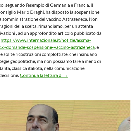
so, seguendo l’esempio di Germania e Francia, il
onsiglio Mario Draghi, ha disposto la sospensione
la somministrazione del vaccino Astrazeneca. Non
ragioni della scelta, rimandiamo, per un attenta
tivazioni , ad un approfondito articolo pubblicato da
”
https://www.internazionale.it/notizie/assma-
6/domande-sospensione-vaccino-astrazeneca
, e
e solite ricostruzioni complottiste, che insinuano
ategie geopolitiche, ma non possiamo fare a meno di
alità, classica italiota, nella comunicazione
Aridatece Conte
decisione.
Continua la lettura di
→