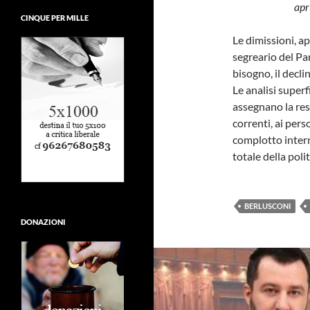
apr
CINQUE PER MILLE
Le dimissioni, a
segreario del Pa
bisogno, il decli
Le analisi superfi
assegnano la resp
correnti, ai per
complotto intern
totale della poli
BERLUSCONI
DONAZIONI