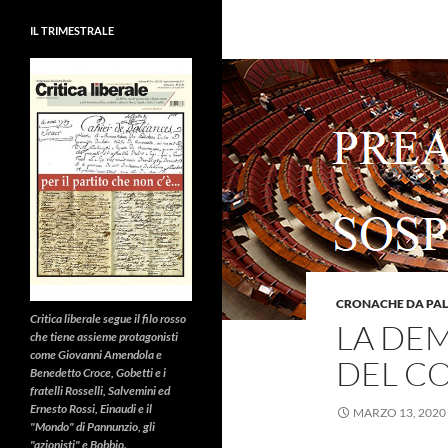
IL TRIMESTRALE
CRONACHE DA PA
Critica liberale
segue il filo rosso
LA DE
che tiene assieme protagonisti
come Giovanni Amendola e
DEL C
Benedetto Croce, Gobetti e i
fratelli Rosselli, Salvemini ed
Ernesto Rossi, Einaudi e il
MARZO 13, 2020
"Mondo" di Pannunzio, gli
"azionisti" e Bobbio.