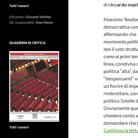
di
riccardo mast
Tutti i numeri
Direzione:
Giovanni Vetritto
Massimo Teodori,
Dir. responsabile:
Enzo Marzo
democratica con i
affermando che 
movimento politic
QUADERNI DI CRITICA
non il voto strutt
come ai primi te
linea, condivisa 
politica “alta”, d
“benpensanti” nos
un fiorire di im
rimbrottare, con
politico 5stelle
Ovviamente quegl
chiedere conto a
domandare che fin
Tutti i numeri
Continua la lett