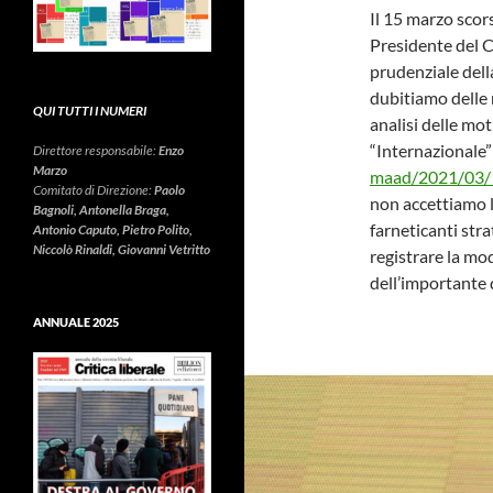
Il 15 marzo scor
Presidente del C
prudenziale del
dubitiamo delle 
QUI TUTTI I NUMERI
analisi delle mo
“Internazionale
Direttore responsabile:
Enzo
Marzo
maad/2021/03/1
Comitato di Direzione:
Paolo
non accettiamo l
Bagnoli, Antonella Braga,
farneticanti str
Antonio Caputo, Pietro Polito,
Niccolò Rinaldi, Giovanni Vetritto
registrare la mod
dell’importante 
ANNUALE 2025