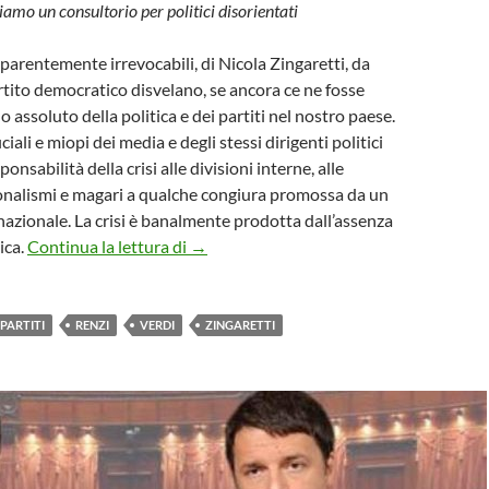
iamo un consultorio per politici disorientati
pparentemente irrevocabili, di Nicola Zingaretti, da
rtito democratico disvelano, se ancora ce ne fosse
no assoluto della politica e dei partiti nel nostro paese.
ciali e miopi dei media e degli stessi dirigenti politici
onsabilità della crisi alle divisioni interne, alle
sonalismi e magari a qualche congiura promossa da un
azionale. La crisi è banalmente prodotta dall’assenza
La crisi dei partiti la crisi del paese
tica.
Continua la lettura di
→
PARTITI
RENZI
VERDI
ZINGARETTI