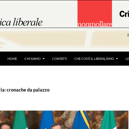
HOME
CHI SIAMO
CONTATTI
CHE COS’È IL LIBERALISMO
L
ria: cronache da palazzo