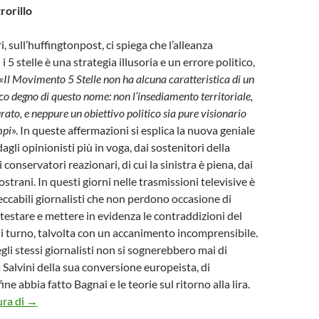
rorillo
 sull’huffingtonpost, ci spiega che l’alleanza
 5 stelle è una strategia illusoria e un errore politico,
«
Il Movimento 5 Stelle non ha alcuna caratteristica di un
o degno di questo nome: non l’insediamento territoriale,
urato, e neppure un obiettivo politico sia pure visionario
mpi
». In queste affermazioni si esplica la nuova geniale
dagli opinionisti più in voga, dai sostenitori della
ai conservatori reazionari, di cui la sinistra è piena, dai
trani. In questi giorni nelle trasmissioni televisive è
peccabili giornalisti che non perdono occasione di
testare e mettere in evidenza le contraddizioni del
 di turno, talvolta con un accanimento incomprensibile.
i stessi giornalisti non si sognerebbero mai di
 Salvini della sua conversione europeista, di
e abbia fatto Bagnai e le teorie sul ritorno alla lira.
Il pregiudizio dei benpensanti sui cinque stelle
ura di
→