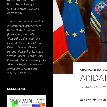
Pocar, Pietro Rescigno,
Graham Watson, Gustavo
Zagrebelsky.
* Hanno fatto parte del Comitato
di Presidenza Onoraria: Piero
Bellini, Norberto Bobbio
(Presidente), Vittorio Foa,
Alessandro Galante Garrone,
Giancarlo Lunati, Italo Mereu,
Federico Orlando, Claudio
Pavone, Alessandro Pizzorusso,
Stefano Rodotà, Gennaro Sasso,
Paolo Sylos Labini, Carlo Augusto
Viano. Ne ha fatto parte anche
Alessandro Roncaglia, dal
CRONACHE DA PA
9/2014 al 12/2016.
ARIDA
MARZO 22, 2021
NONMOLLARE
di riccardo mastr