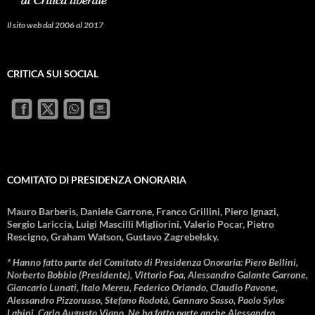
Il sito web dal 2006 al 2017
CRITICA SUI SOCIAL
COMITATO DI PRESIDENZA ONORARIA
Mauro Barberis, Daniele Garrone, Franco Grillini, Piero Ignazi,
Sergio Lariccia, Luigi Mascilli Migliorini, Valerio Pocar, Pietro
Rescigno, Graham Watson, Gustavo Zagrebelsky.
* Hanno fatto parte del Comitato di Presidenza Onoraria: Piero Bellini,
Norberto Bobbio (Presidente), Vittorio Foa, Alessandro Galante Garrone,
Giancarlo Lunati, Italo Mereu, Federico Orlando, Claudio Pavone,
Alessandro Pizzorusso, Stefano Rodotà, Gennaro Sasso, Paolo Sylos
Labini, Carlo Augusto Viano. Ne ha fatto parte anche Alessandro