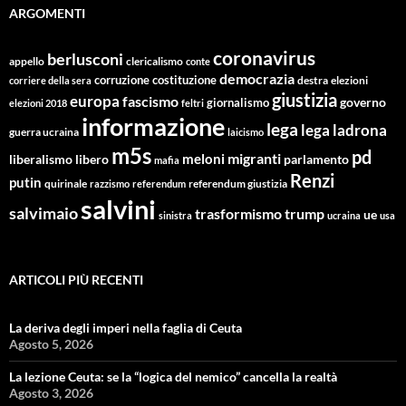
ARGOMENTI
coronavirus
berlusconi
appello
clericalismo
conte
democrazia
corruzione
costituzione
corriere della sera
destra
elezioni
giustizia
europa
fascismo
giornalismo
governo
elezioni 2018
feltri
informazione
lega
lega ladrona
guerra ucraina
laicismo
m5s
pd
migranti
meloni
libero
parlamento
liberalismo
mafia
Renzi
putin
quirinale
referendum giustizia
razzismo
referendum
salvini
salvimaio
trasformismo
trump
ue
sinistra
ucraina
usa
ARTICOLI PIÙ RECENTI
La deriva degli imperi nella faglia di Ceuta
Agosto 5, 2026
La lezione Ceuta: se la “logica del nemico” cancella la realtà
Agosto 3, 2026