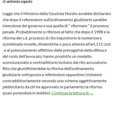
di
antonio caputo
Leggo che il Ministro della Giustizia Nordio avrebbe dichiarato
che dopo il referendum sull’ordinamento giudiziario sarebbe
intenzione del governo e sua quella di ” riformare ” il processo
penale. Probabilmente si riferisce al fatto che dopo il 1988 e la
riforma del c.d. processo di rito inquisitorio le numerose e
scombinate novelle, dimemtiche o poco attente all’art.111 cost
. e al potenziamento effettivo delle prerogative della difesa e
del ruolo dell’avvocato, hanno prodotto un modello
sconclusionato o contradittorio lontano dal rito accusatorio.
Rito che giustificherebbe la riforma dell’ordinamento
giudiziario sottoposta a referendum oppositivo (richiesto
contraddittoriamente secondo uno schema oggettivamente
plebiscitario da chi ha approvato in parlamento la riforma
Ministro Nord
quasi ponendola in dubbio).
Continua la lettura di
→