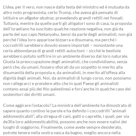
L’idea, per il vero, non nasce dalla testa del ministro ed è mutuata da
altro noto progressista, certo Trump, che aveva già pensato di
istituire un
alligator alcatraz
, prevedendo grandi rettili nei fossati.
Tuttavia, mentre da quelle parti gli alligatori sono di casa, la proposta
dell’israeliano ha suscitato qualche reazione negativa, non già da
parte del suo capo Netanyahu, bensì da parte degli animalisti, non già
perché l’idea loro apparisse bizzarra e disumana, ma perché i
coccodrilli sarebbero dovuto essere importati – nonostante una
certa abbondanza di grandi rettili autoctoni – sicché le bestiole
avrebbero potuto soffrire in un ambiente diverso dal loro naturale.
Giusta la preoccupazione degli animalisti, che condividiamo, senza
però che, da umani, fossero sfiorati da un sospetto in merito alla
disumanità della proposta e, da animalisti, in merito all’offesa alla
dignità degli animali. Noi, da animalisti di lungo corso, non possiamo
non rallegrarci e prendere atto che in quel Paese gli animalisti
contano assai più dei filo-palestinesi e fors’anche in qualche caso dei
sostenitori dei diritti umani.
Come aggirare l’ostacolo? La ministra dell’ambiente ha dimostrato di
sapere quanto contino le parole e ha definito i coccodrilli “animali
addomesticabili”, alla stregua di cani, gatti o caprette, i quali, per via
de3lla loro addomesticabilità, possono anche non essere nativi dei
luoghi di soggiorno. Finalmente, come avete sempre desiderato,
potrete tenere nella vostra vasca da bagno, meglio ancora nella