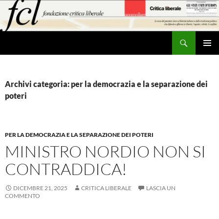
Vai
al
contenuto
Cerca
MENU
PRINCI
Archivi categoria: per la democrazia e la separazione dei
poteri
PER LA DEMOCRAZIA E LA SEPARAZIONE DEI POTERI
MINISTRO NORDIO NON SI
CONTRADDICA!
DICEMBRE 21, 2025
CRITICA LIBERALE
LASCIA UN
COMMENTO