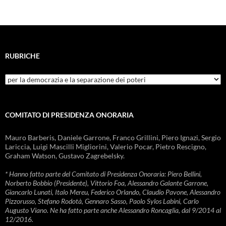
RUBRICHE
Rubriche
COMITATO DI PRESIDENZA ONORARIA
Mauro Barberis, Daniele Garrone, Franco Grillini, Piero Ignazi, Sergio
Lariccia, Luigi Mascilli Migliorini, Valerio Pocar, Pietro Rescigno,
Graham Watson, Gustavo Zagrebelsky.
* Hanno fatto parte del Comitato di Presidenza Onoraria: Piero Bellini,
Norberto Bobbio (Presidente), Vittorio Foa, Alessandro Galante Garrone,
Giancarlo Lunati, Italo Mereu, Federico Orlando, Claudio Pavone, Alessandro
Pizzorusso, Stefano Rodotà, Gennaro Sasso, Paolo Sylos Labini, Carlo
Augusto Viano. Ne ha fatto parte anche Alessandro Roncaglia, dal 9/2014 al
12/2016.