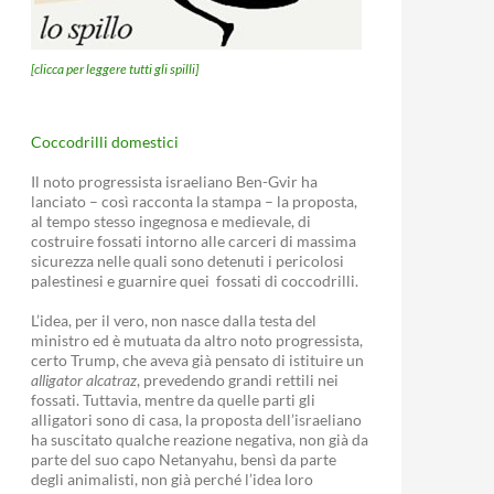
[clicca per leggere tutti gli spilli]
Coccodrilli domestici
Il noto progressista israeliano Ben-Gvir ha
lanciato – così racconta la stampa – la proposta,
al tempo stesso ingegnosa e medievale, di
costruire fossati intorno alle carceri di massima
sicurezza nelle quali sono detenuti i pericolosi
palestinesi e guarnire quei fossati di coccodrilli.
L’idea, per il vero, non nasce dalla testa del
ministro ed è mutuata da altro noto progressista,
certo Trump, che aveva già pensato di istituire un
alligator alcatraz
, prevedendo grandi rettili nei
fossati. Tuttavia, mentre da quelle parti gli
alligatori sono di casa, la proposta dell’israeliano
ha suscitato qualche reazione negativa, non già da
parte del suo capo Netanyahu, bensì da parte
degli animalisti, non già perché l’idea loro