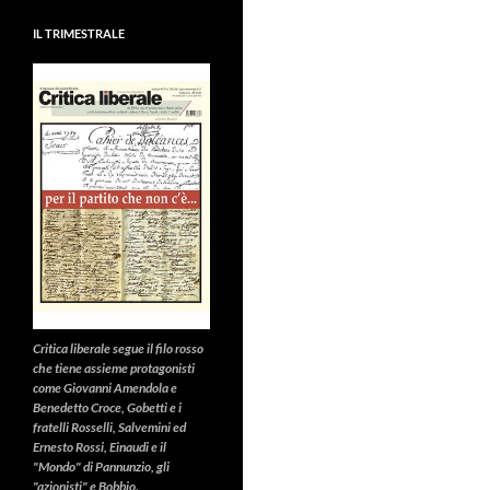
IL TRIMESTRALE
Critica liberale
segue il filo rosso
che tiene assieme protagonisti
come Giovanni Amendola e
Benedetto Croce, Gobetti e i
fratelli Rosselli, Salvemini ed
Ernesto Rossi, Einaudi e il
"Mondo" di Pannunzio, gli
"azionisti" e Bobbio.