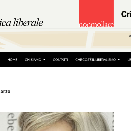
HOME
CHI SIAMO
CONTATTI
CHE COS’È IL LIBERALISMO
L
marzo