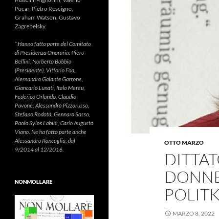
Pocar, Pietro Rescigno,
Graham Watson, Gustavo
Zagrebelsky.
* Hanno fatto parte del Comitato
di Presidenza Onoraria: Piero
Bellini, Norberto Bobbio
(Presidente), Vittorio Foa,
Alessandro Galante Garrone,
Giancarlo Lunati, Italo Mereu,
Federico Orlando, Claudio
Pavone, Alessandro Pizzorusso,
Stefano Rodotà, Gennaro Sasso,
Paolo Sylos Labini, Carlo Augusto
Viano. Ne ha fatto parte anche
Alessandro Roncaglia, dal
OTTO MARZO
9/2014 al 12/2016.
DITTAT
DONNE
NONMOLLARE
POLIT
MARZO 8, 2022