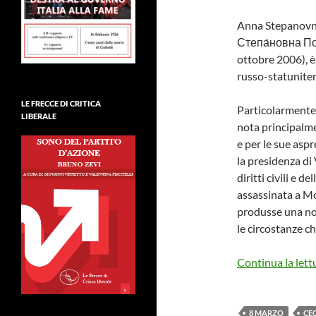
Anna Stepanovna
Степа́новна Пол
ottobre 2006), è
russo-statunite
LE FRECCE DI CRITICA
Particolarmente 
LIBERALE
nota principalme
e per le sue aspr
la presidenza di
diritti civili e d
assassinata a Mo
produsse una not
le circostanze c
Continua la lett
8 MARZO
CE