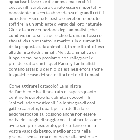
apparisse bizzarra e disumana, ma perché i
coccodrilli sarebbero dovuto essere importati –
nonostante una certa abbondanza di grandi rettili
autoctoni – sicché le bestiole avrebbero potuto
soffrire in un ambiente diverso dal loro naturale.
Giusta la preoccupazione degli animalisti, che
condividiamo, senza però che, da umani, fossero
sfiorati da un sospetto in merito alla disumanità
della proposta e, da animalisti, in merito all’offesa
alla dignità degli animali. Noi, da animalisti di
lungo corso, non possiamo non rallegrarci e
prendere atto che in quel Paese gli animalisti
contano assai più dei filo-palestinesi e fors’anche
in qualche caso dei sostenitori dei diritti umani.
Come aggirare l’ostacolo? La ministra
dell’ambiente ha dimostrato di sapere quanto
contino le parole e ha definito i coccodrilli
“animali addomesticabili”, alla stregua di cani,
gatti o caprette, i quali, per via de3lla loro
addomesticabilità, possono anche non essere
nativi dei luoghi di soggiorno. Finalmente, come
avete sempre desiderato, potrete tenere nella
vostra vasca da bagno, meglio ancora nella
piscina – senza tema di nuocere alla bestiola e