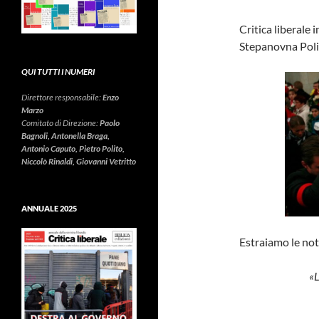
Critica liberale
Stepanovna Polit
QUI TUTTI I NUMERI
Direttore responsabile:
Enzo
Marzo
Comitato di Direzione:
Paolo
Bagnoli, Antonella Braga,
Antonio Caputo, Pietro Polito,
Niccolò Rinaldi, Giovanni Vetritto
ANNUALE 2025
Estraiamo le not
«L