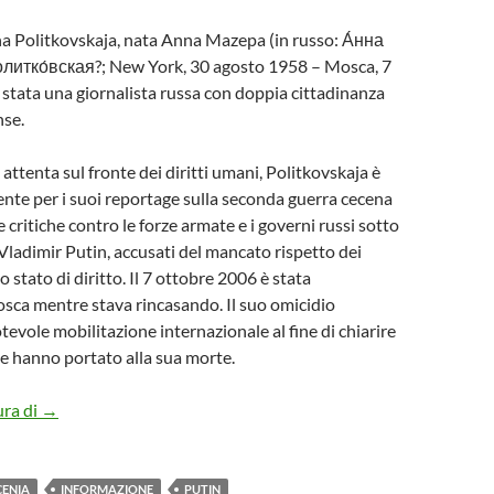
 Politkovskaja, nata Anna Mazepa (in russo: А́нна
итко́вская?; New York, 30 agosto 1958 – Mosca, 7
 stata una giornalista russa con doppia cittadinanza
nse.
attenta sul fronte dei diritti umani, Politkovskaja è
nte per i suoi reportage sulla seconda guerra cecena
e critiche contro le forze armate e i governi russi sotto
 Vladimir Putin, accusati del mancato rispetto dei
ello stato di diritto. Il 7 ottobre 2006 è stata
sca mentre stava rincasando. Il suo omicidio
evole mobilitazione internazionale al fine di chiarire
he hanno portato alla sua morte.
DITTATORI CHE ODIANO LE DONNE – Anna Stepanovna Po
ura di
→
CENIA
INFORMAZIONE
PUTIN