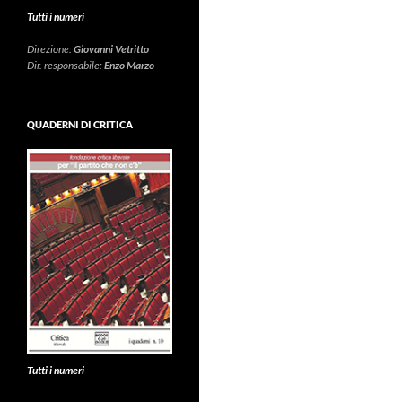
Tutti i numeri
Direzione:
Giovanni Vetritto
Dir. responsabile:
Enzo Marzo
QUADERNI DI CRITICA
Tutti i numeri