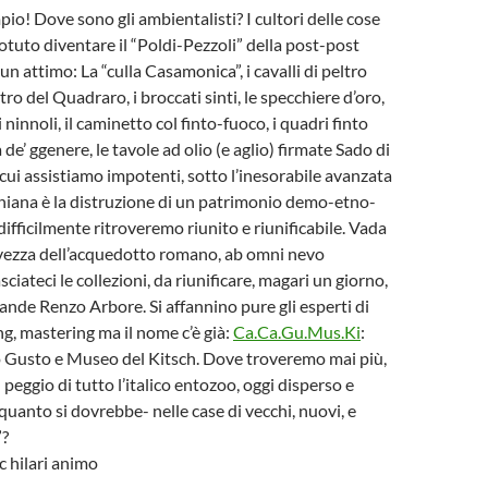
io! Dove sono gli ambientalisti? I cultori delle cose
otuto diventare il “Poldi-Pezzoli” della post-post
un attimo: La “culla Casamonica”, i cavalli di peltro
ro del Quadraro, i broccati sinti, le specchiere d’oro,
 i ninnoli, il caminetto col finto-fuoco, i quadri finto
 de’ ggenere, le tavole ad olio (e aglio
) firmate Sado di
i assistiamo impotenti, sotto l’inesorabile avanzata
iniana è la distruzione di un patrimonio demo-etno-
ifficilmente ritroveremo riunito e riunificabile. Vada
lvezza dell’acquedotto romano, ab omni nevo
sciateci le collezioni, da riunificare, magari un giorno,
rande Renzo Arbore. Si affannino pure gli esperti di
ng, mastering ma il nome c’è già:
Ca.Ca.Gu.Mus.Ki
:
o Gusto e Museo del Kitsch. Dove troveremo mai più,
il peggio di tutto l’italico entozoo, oggi disperso e
quanto si dovrebbe- nelle case di vecchi, nuovi, e
”?
oc hilari animo