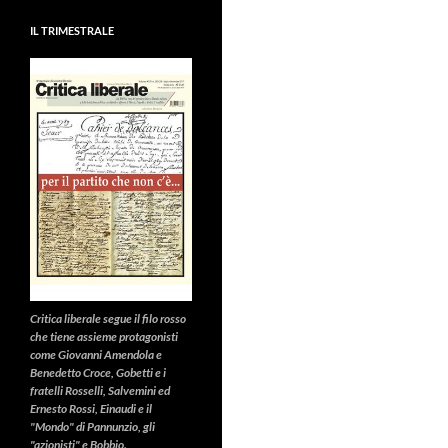
IL TRIMESTRALE
Critica liberale
segue il filo rosso
che tiene assieme protagonisti
come Giovanni Amendola e
Benedetto Croce, Gobetti e i
fratelli Rosselli, Salvemini ed
Ernesto Rossi, Einaudi e il
"Mondo" di Pannunzio, gli
"azionisti" e Bobbio.