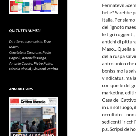
Fermatevi! Scemp
belle? Sarebbe p
Italia. Pensiamo 
dell’ignoto maest
QUI TUTTI I NUMERI
le tigri ruggenti,
antichi di pittura
Direttore responsabile:
Enzo
Marzo
Maso…Quella a cu
Comitato di Direzione:
Paolo
della ruspa salv
Bagnoli, Antonella Braga,
antro unico che d
Antonio Caputo, Pietro Polito,
Niccolò Rinaldi, Giovanni Vetritto
benissimo la sa
vindicatus, ma la
con quelle del g
ANNUALE 2025
marketing, editi
Casa del Cattiv
in un sol luogo, 
occultato – non 
sedicenti “ricchi
p.s. Scripsi de h