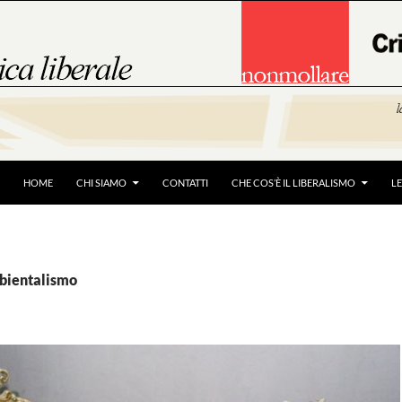
HOME
CHI SIAMO
CONTATTI
CHE COS’È IL LIBERALISMO
L
mbientalismo