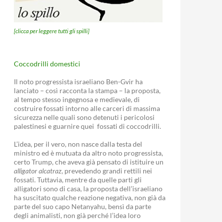
[clicca per leggere tutti gli spilli]
Coccodrilli domestici
Il noto progressista israeliano Ben-Gvir ha
lanciato – così racconta la stampa – la proposta,
al tempo stesso ingegnosa e medievale, di
costruire fossati intorno alle carceri di massima
sicurezza nelle quali sono detenuti i pericolosi
palestinesi e guarnire quei fossati di coccodrilli.
L’idea, per il vero, non nasce dalla testa del
ministro ed è mutuata da altro noto progressista,
certo Trump, che aveva già pensato di istituire un
alligator alcatraz
, prevedendo grandi rettili nei
fossati. Tuttavia, mentre da quelle parti gli
alligatori sono di casa, la proposta dell’israeliano
ha suscitato qualche reazione negativa, non già da
parte del suo capo Netanyahu, bensì da parte
degli animalisti, non già perché l’idea loro