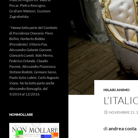
Pocar, Pietro Rescigno,
Graham Watson, Gustavo
Zagrebelsky.
* Hanno fatto parte del Comitato
di Presidenza Onoraria: Piero
Bellini, Norberto Bobbio
(Presidente), Vittorio Foa,
Alessandro Galante Garrone,
Giancarlo Lunati, Italo Mereu,
Federico Orlando, Claudio
Pavone, Alessandro Pizzorusso,
Stefano Rodotà, Gennaro Sasso,
Paolo Sylos Labini, Carlo Augusto
Viano. Ne ha fatto parte anche
Alessandro Roncaglia, dal
HILARI ANIMO
9/2014 al 12/2016.
L’ITAL
NOVEMBRE 21, 
NONMOLLARE
di
andrea costa