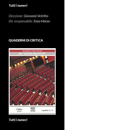
Tutti i numeri
Direzione:
Giovanni Vetritto
Dir. responsabile:
Enzo Marzo
QUADERNI DI CRITICA
Tutti i numeri