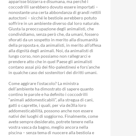
apparisse bizzarra e disumana, ma perché i
coccodrilli sarebbero dovuto essere importati –
nonostante una certa abbondanza di grandi rettili
autoctoni – sicché le bestiole avrebbero potuto
soffrire in un ambiente diverso dal loro naturale.
Giusta la preoccupazione degli animalisti, che
condividiamo, senza però che, da umani, fossero
sfiorati da un sospetto in merito alla disumanità
della proposta e, da animalisti, in merito all’offesa
alla dignità degli animali. Noi, da animalisti di
lungo corso, non possiamo non rallegrarci e
prendere atto che in quel Paese gli animalisti
contano assai più dei filo-palestinesi e fors’anche
in qualche caso dei sostenitori dei diritti umani.
Come aggirare l’ostacolo? La ministra
dell’ambiente ha dimostrato di sapere quanto
contino le parole e ha definito i coccodrilli
“animali addomesticabili”, alla stregua di cani,
gatti o caprette, i quali, per via de3lla loro
addomesticabilità, possono anche non essere
nativi dei luoghi di soggiorno. Finalmente, come
avete sempre desiderato, potrete tenere nella
vostra vasca da bagno, meglio ancora nella
piscina – senza tema di nuocere alla bestiola e