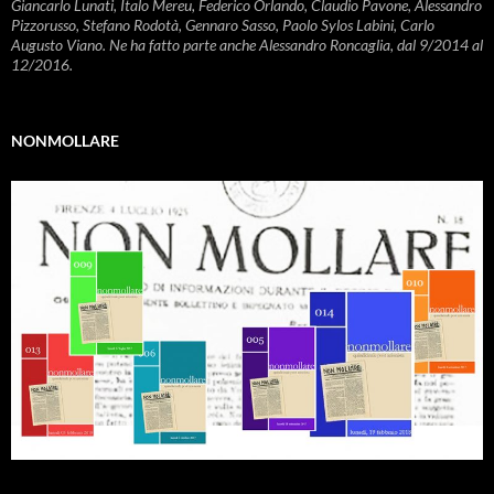
Giancarlo Lunati, Italo Mereu, Federico Orlando, Claudio Pavone, Alessandro
Pizzorusso, Stefano Rodotà, Gennaro Sasso, Paolo Sylos Labini, Carlo
Augusto Viano. Ne ha fatto parte anche Alessandro Roncaglia, dal 9/2014 al
12/2016.
NONMOLLARE