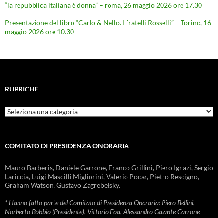
“la repubblica italiana è donna” – roma, 26 maggio 2026 ore 17.30
Presentazione del libro “Carlo & Nello. I fratelli Rosselli” – Torino, 16
maggio 2026 ore 10.30
RUBRICHE
Rubriche
COMITATO DI PRESIDENZA ONORARIA
Mauro Barberis, Daniele Garrone, Franco Grillini, Piero Ignazi, Sergio
Lariccia, Luigi Mascilli Migliorini, Valerio Pocar, Pietro Rescigno,
Graham Watson, Gustavo Zagrebelsky.
* Hanno fatto parte del Comitato di Presidenza Onoraria: Piero Bellini,
Norberto Bobbio (Presidente), Vittorio Foa, Alessandro Galante Garrone,