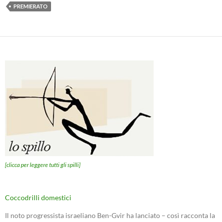
PREMIERATO
[clicca per leggere tutti gli spilli]
Coccodrilli domestici
Il noto progressista israeliano Ben-Gvir ha lanciato – così racconta la