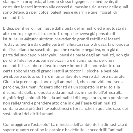
stampa – la proposta, al tempo stesso ingegnosa e medievale, di
costruire fossati intorno alle carceri di massima sicurezza nelle quali
sono detenuti i pericolosi palestinesi e guarnire quei fossati di
coccodrilli.
L’idea, per il vero, non nasce dalla testa del ministro ed è mutuata da
altro noto progressista, certo Trump, che aveva già pensato di
istituire un
alligator alcatraz
, prevedendo grandi rettili nei fossati.
Tuttavia, mentre da quelle parti gli alligatori sono di casa, la proposta
dell’israeliano ha suscitato qualche reazione negativa, non già da
parte del suo capo Netanyahu, bensì da parte degli animalisti, non già
perché l’idea loro apparisse bizzarra e disumana, ma perché i
coccodrilli sarebbero dovuto essere importati – nonostante una
certa abbondanza di grandi rettili autoctoni – sicché le bestiole
avrebbero potuto soffrire in un ambiente diverso dal loro naturale.
Giusta la preoccupazione degli animalisti, che condividiamo, senza
però che, da umani, fossero sfiorati da un sospetto in merito alla
disumanità della proposta e, da animalisti, in merito all’offesa alla
dignità degli animali. Noi, da animalisti di lungo corso, non possiamo
non rallegrarci e prendere atto che in quel Paese gli animalisti
contano assai più dei filo-palestinesi e fors’anche in qualche caso dei
sostenitori dei diritti umani.
Come aggirare l’ostacolo? La ministra dell’ambiente ha dimostrato di
sapere quanto contino le parole e ha definito i coccodrilli “animali