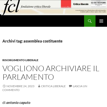
Vai
al
contenuto
Cerca
MENU
PRINCI
Archivi tag: assemblea costituente
RISORGIMENTO LIBERALE
VOGLIONO ARCHIVIARE IL
PARLAMENTO
NOVEMBRE 24, 2023
CRITICA LIBERALE
LASCIA UN
COMMENTO
di
antonio caputo