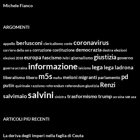
Michele Fianco
ARGOMENTI
coronavirus
berlusconi
appello
clericalismo
conte
democrazia
corruzione
costituzione
corriere della sera
destra
elezioni
giustizia
europa
fascismo
giornalismo
governo
elezioni 2018
feltri
informazione
lega
lega ladrona
guerra ucraina
laicismo
m5s
pd
migranti
meloni
libero
parlamento
liberalismo
mafia
Renzi
putin
quirinale
referendum giustizia
razzismo
referendum
salvini
salvimaio
trasformismo
trump
ue
sinistra
ucraina
usa
ARTICOLI PIÙ RECENTI
La deriva degli imperi nella faglia di Ceuta