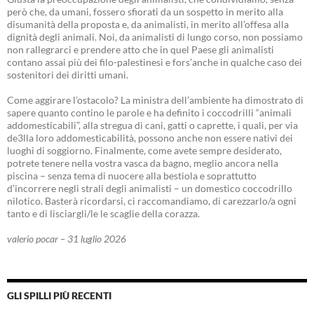
però che, da umani, fossero sfiorati da un sospetto in merito alla
disumanità della proposta e, da animalisti, in merito all’offesa alla
dignità degli animali. Noi, da animalisti di lungo corso, non possiamo
non rallegrarci e prendere atto che in quel Paese gli animalisti
contano assai più dei filo-palestinesi e fors’anche in qualche caso dei
sostenitori dei diritti umani.
Come aggirare l’ostacolo? La ministra dell’ambiente ha dimostrato di
sapere quanto contino le parole e ha definito i coccodrilli “animali
addomesticabili”, alla stregua di cani, gatti o caprette, i quali, per via
de3lla loro addomesticabilità, possono anche non essere nativi dei
luoghi di soggiorno. Finalmente, come avete sempre desiderato,
potrete tenere nella vostra vasca da bagno, meglio ancora nella
piscina – senza tema di nuocere alla bestiola e soprattutto
d’incorrere negli strali degli animalisti – un domestico coccodrillo
nilotico. Basterà ricordarsi, ci raccomandiamo, di carezzarlo/a ogni
tanto e di lisciargli/le le scaglie della corazza.
valerio pocar – 31 luglio 2026
GLI SPILLI PIÙ RECENTI