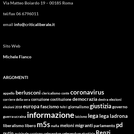
Via Matteo Boiardo 19 – 00185 Roma
tel/fax 06 6796011
email
info@criticaliberale.it
Sito Web
Michele Fianco
ARGOMENTI
coronavirus
berlusconi
appello
clericalismo
conte
democrazia
corruzione
costituzione
corriere della sera
destra
elezioni
giustizia
europa
fascismo
giornalismo
governo
elezioni 2018
feltri
informazione
lega
lega ladrona
guerra ucraina
laicismo
m5s
pd
migranti
meloni
libero
parlamento
liberalismo
mafia
Renzi
putin
quirinale
referendum giustizia
razzismo
referendum