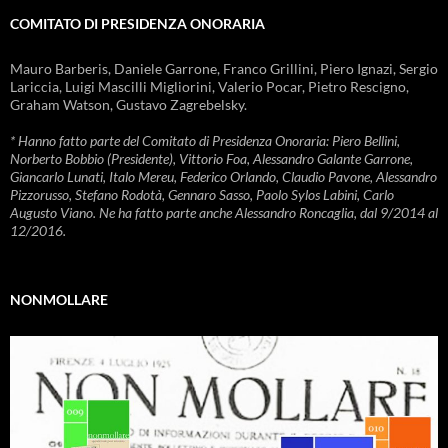
COMITATO DI PRESIDENZA ONORARIA
Mauro Barberis, Daniele Garrone, Franco Grillini, Piero Ignazi, Sergio
Lariccia, Luigi Mascilli Migliorini, Valerio Pocar, Pietro Rescigno,
Graham Watson, Gustavo Zagrebelsky.
* Hanno fatto parte del Comitato di Presidenza Onoraria: Piero Bellini,
Norberto Bobbio (Presidente), Vittorio Foa, Alessandro Galante Garrone,
Giancarlo Lunati, Italo Mereu, Federico Orlando, Claudio Pavone, Alessandro
Pizzorusso, Stefano Rodotà, Gennaro Sasso, Paolo Sylos Labini, Carlo
Augusto Viano. Ne ha fatto parte anche Alessandro Roncaglia, dal 9/2014 al
12/2016.
NONMOLLARE