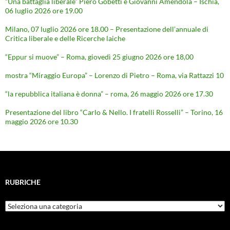
“Una battaglia liberale” Piero Gobetti e Giovanni Amendola – Ischia,
06 luglio 2026 ore 19.00
Milano, 07 luglio 2026 ore 18.00 – Presentazione dell’annuale di
Critica liberale e delle Ricerche laiche
“Eppur si muove” – Roma, giovedì 25 giugno 2026 ore 18,00
mostra “Miraggio Europa” – Lorenzo di Pietro – Roma, via Rattazzi 10
“la repubblica italiana è donna” – roma, 26 maggio 2026 ore 17.30
Presentazione del libro “Carlo & Nello. I fratelli Rosselli” – Torino, 16
maggio 2026 ore 10.30
RUBRICHE
Rubriche