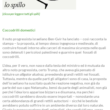
[clicca per leggere tutti gli spilli]
Coccodrilli domestici
Il noto progressista israeliano Ben-Gvir ha lanciato – così racconta la
stampa – la proposta, al tempo stesso ingegnosa e medievale, di
costruire fossati intorno alle carceri di massima sicurezza nelle quali
sono detenuti i pericolosi palestinesi e guarnire quei fossati di
coccodrilli.
L’idea, per il vero, non nasce dalla testa del ministro ed è mutuata da
altro noto progressista, certo Trump, che aveva già pensato di
istituire un
alligator alcatraz
, prevedendo grandi rettili nei fossati.
Tuttavia, mentre da quelle parti gli alligatori sono di casa, la proposta
dell’israeliano ha suscitato qualche reazione negativa, non già da
parte del suo capo Netanyahu, bensì da parte degli animalisti, non già
perché l’idea loro apparisse bizzarra e disumana, ma perché i
coccodrilli sarebbero dovuto essere importati – nonostante una
certa abbondanza di grandi rettili autoctoni – sicché le bestiole
avrebbero potuto soffrire in un ambiente diverso dal loro naturale.
Giusta la preoccupazione degli animalisti, che condividiamo, senza