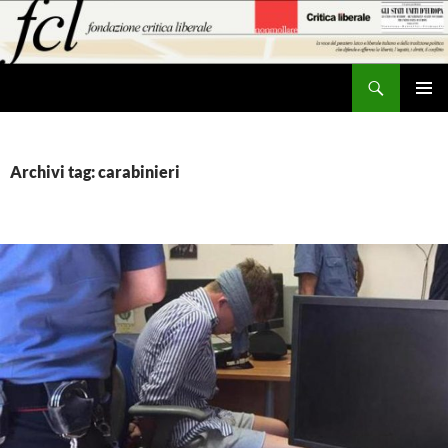
Vai
al
contenuto
Cerca
MENU
PRINCI
Archivi tag: carabinieri