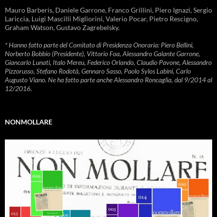
Mauro Barberis, Daniele Garrone, Franco Grillini, Piero Ignazi, Sergio
Lariccia, Luigi Mascilli Migliorini, Valerio Pocar, Pietro Rescigno,
Graham Watson, Gustavo Zagrebelsky.
* Hanno fatto parte del Comitato di Presidenza Onoraria: Piero Bellini,
Norberto Bobbio (Presidente), Vittorio Foa, Alessandro Galante Garrone,
Giancarlo Lunati, Italo Mereu, Federico Orlando, Claudio Pavone, Alessandro
Pizzorusso, Stefano Rodotà, Gennaro Sasso, Paolo Sylos Labini, Carlo
Augusto Viano. Ne ha fatto parte anche Alessandro Roncaglia, dal 9/2014 al
12/2016.
NONMOLLARE