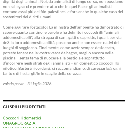
dignità degli animali. Noi, da animalisti di lungo corso, non possiamo
non rallegrarci e prendere atto che in quel Paese gli animalisti
contano assai più dei filo-palestinesi e fors’anche in qualche caso dei
sostenitori dei diritti umani.
Come aggirare l’ostacolo? La ministra dell’ambiente ha dimostrato di
sapere quanto contino le parole e ha definito i coccodrilli “animali
addomesticabili”, alla stregua di cani, gatti o caprette, i quali, per via
de3lla loro addomesticabilità, possono anche non essere nativi dei
luoghi di soggiorno. Finalmente, come avete sempre desiderato,
potrete tenere nella vostra vasca da bagno, meglio ancora nella
piscina – senza tema di nuocere alla bestiola e soprattutto
d’incorrere negli strali degli animalisti – un domestico coccodrillo
nilotico. Basterà ricordarsi, ci raccomandiamo, di carezzarlo/a ogni
tanto e di lisciargli/le le scaglie della corazza.
valerio pocar – 31 luglio 2026
GLI SPILLI PIÙ RECENTI
Coccodrilli domestici
ONAGROCRAZIA