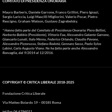
COMITATO DI PRESIDENZA ONORARIA
Mauro Barberis, Daniele Garrone, Franco Grillini, Piero Ignazi,
Sergio Lariccia, Luigi Mascilli Migliorini, Valerio Pocar, Pietro
Rescigno, Graham Watson, Gustavo Zagrebelsky.
* Hanno fatto parte del Comitato di Presidenza Onoraria: Piero Bellini,
Norberto Bobbio (Presidente), Vittorio Foa, Alessandro Galante Garrone,
Giancarlo Lunati, Italo Mereu, Federico Orlando, Claudio Pavone,
Alessandro Pizzorusso, Stefano Rodotà, Gennaro Sasso, Paolo Sylos
Labini, Carlo Augusto Viano. Ne ha fatto parte anche Alessandro
Roncaglia, dal 9/2014 al 12/2016.
COPYRIGHT © CRITICA LIBERALE 2018-2025
Fondazione Critica Liberale
Via Matteo Boiardo 19 – 00185 Roma
tel/fax 06 6796011