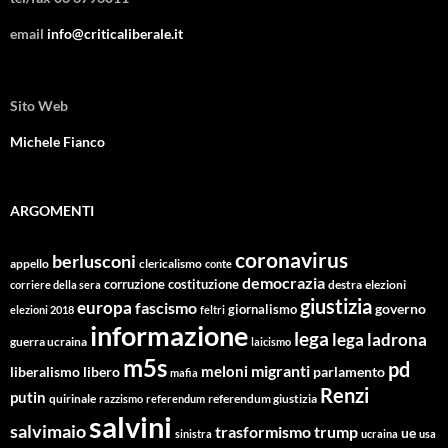
email
info@criticaliberale.it
Sito Web
Michele Fianco
ARGOMENTI
coronavirus
berlusconi
appello
clericalismo
conte
democrazia
corruzione
costituzione
corriere della sera
destra
elezioni
giustizia
europa
fascismo
giornalismo
governo
elezioni 2018
feltri
informazione
lega
lega ladrona
guerra ucraina
laicismo
m5s
pd
migranti
meloni
libero
parlamento
liberalismo
mafia
Renzi
putin
quirinale
referendum giustizia
razzismo
referendum
salvini
salvimaio
trasformismo
trump
ue
sinistra
ucraina
usa