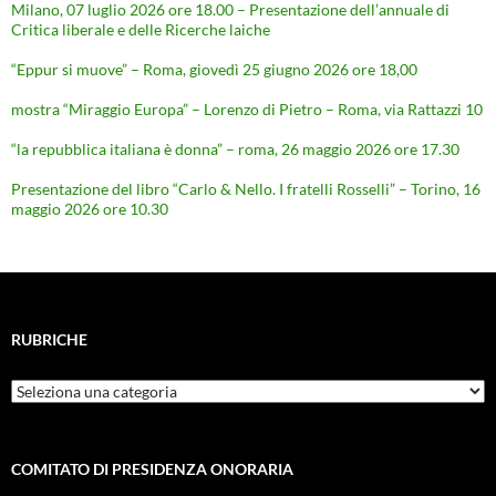
Milano, 07 luglio 2026 ore 18.00 – Presentazione dell’annuale di
Critica liberale e delle Ricerche laiche
“Eppur si muove” – Roma, giovedì 25 giugno 2026 ore 18,00
mostra “Miraggio Europa” – Lorenzo di Pietro – Roma, via Rattazzi 10
“la repubblica italiana è donna” – roma, 26 maggio 2026 ore 17.30
Presentazione del libro “Carlo & Nello. I fratelli Rosselli” – Torino, 16
maggio 2026 ore 10.30
RUBRICHE
Rubriche
COMITATO DI PRESIDENZA ONORARIA