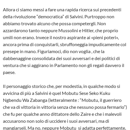
Allora ci siamo messi a fare una rapida ricerca sui precedenti
della rivoluzione “democratica” di Salvini. Purtroppo non
abbiamo trovato alcuno che possa competergli. Non
azzardarono tanto neppure Mussolini e Hitler, che proprio
umili non erano. Invece il nostro aspirante ai «pieni poteri»,
ancora prima di conquistarli, sbruffoneggia impudicamente col
presepe in mano. Figuriamoci, dio non voglia , che la
dabbenaggine consolidata dei suoi avversari e dei politici di
ventura che si aggirano in Parlamento non gli regali davvero il
paese.
Il personaggio storico che, per modestia, in qualche modo si
avvicina di più a Salvini è quel Mobutu Sese Seko Kuku
Ngbendu Wa Zabanga (letteralmente : “Mobutu, il guerriero
che va di vittoria in vittoria senza che nessuno possa fermarlo”)
che fu per qualche anno dittatore dello Zaire e che i malevoli
accusarono non solo di uccidere i suoi avversari, ma di
mangiarseli. Ma no, neppure Mobutu si adatta perfettamente,