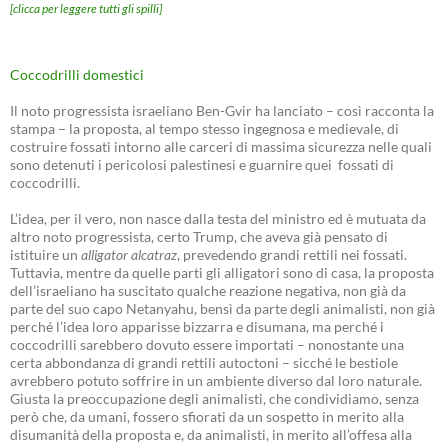
[clicca per leggere tutti gli spilli]
Coccodrilli domestici
Il noto progressista israeliano Ben-Gvir ha lanciato – così racconta la
stampa – la proposta, al tempo stesso ingegnosa e medievale, di
costruire fossati intorno alle carceri di massima sicurezza nelle quali
sono detenuti i pericolosi palestinesi e guarnire quei fossati di
coccodrilli.
L’idea, per il vero, non nasce dalla testa del ministro ed è mutuata da
altro noto progressista, certo Trump, che aveva già pensato di
istituire un
alligator alcatraz
, prevedendo grandi rettili nei fossati.
Tuttavia, mentre da quelle parti gli alligatori sono di casa, la proposta
dell’israeliano ha suscitato qualche reazione negativa, non già da
parte del suo capo Netanyahu, bensì da parte degli animalisti, non già
perché l’idea loro apparisse bizzarra e disumana, ma perché i
coccodrilli sarebbero dovuto essere importati – nonostante una
certa abbondanza di grandi rettili autoctoni – sicché le bestiole
avrebbero potuto soffrire in un ambiente diverso dal loro naturale.
Giusta la preoccupazione degli animalisti, che condividiamo, senza
però che, da umani, fossero sfiorati da un sospetto in merito alla
disumanità della proposta e, da animalisti, in merito all’offesa alla