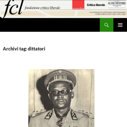
Vai
al
contenuto
Cerca
MENU
PRINCI
Archivi tag: dittatori