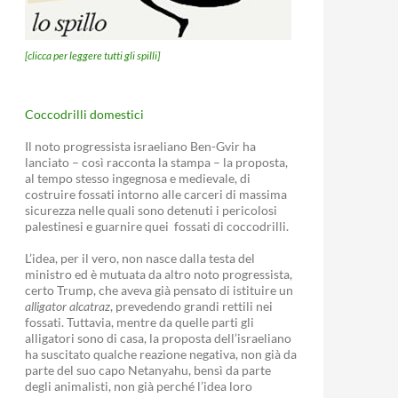
[clicca per leggere tutti gli spilli]
Coccodrilli domestici
Il noto progressista israeliano Ben-Gvir ha
lanciato – così racconta la stampa – la proposta,
al tempo stesso ingegnosa e medievale, di
costruire fossati intorno alle carceri di massima
sicurezza nelle quali sono detenuti i pericolosi
palestinesi e guarnire quei fossati di coccodrilli.
L’idea, per il vero, non nasce dalla testa del
ministro ed è mutuata da altro noto progressista,
certo Trump, che aveva già pensato di istituire un
alligator alcatraz
, prevedendo grandi rettili nei
fossati. Tuttavia, mentre da quelle parti gli
alligatori sono di casa, la proposta dell’israeliano
ha suscitato qualche reazione negativa, non già da
parte del suo capo Netanyahu, bensì da parte
degli animalisti, non già perché l’idea loro