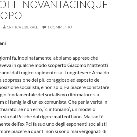
OTTI NOVANTACINQUE
DOPO
CRITICA LIBERALE
1 COMMENTO
ani
giorni fa, inopinatamente, abbiamo appreso che
 aveva in qualche modo scoperto Giacomo Matteotti
 anni dal tragico rapimento sul Lungotevere Arnaldo
la soppressione del più coraggioso ed esposto dei
posizione socialista, e non solo. Fa piacere constatare
gio fondamentale del socialismo riformatore sia
m di famiglia di un ex comunista. Che per la verità in
chiarato, se non erro, “clintoniano”, un modello
 sia dal Pci che dal rigore matteottiano. Ma tant’è.
nte dell’ex Pci fa suo uno degli esponenti socialisti
empre piacere a quanti non si sono mai vergognati di