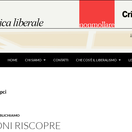
HOME
CHI SIAMO
CONTATTI
CHE COS’È IL LIBERALISMO
L
-pci
BBLICHIAMO
ONI RISCOPRE