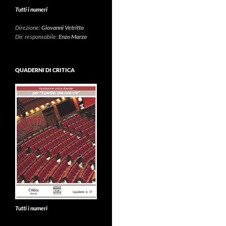
Tutti i numeri
Direzione:
Giovanni Vetritto
Dir. responsabile:
Enzo Marzo
QUADERNI DI CRITICA
Tutti i numeri