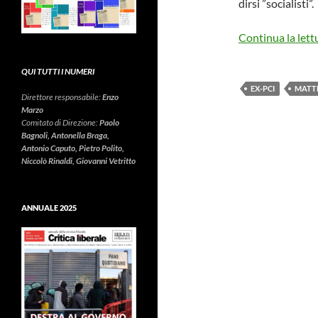
dirsi ”socialisti”.
Continua la lett
QUI TUTTI I NUMERI
EX-PCI
MATT
Direttore responsabile:
Enzo
Marzo
Comitato di Direzione:
Paolo
Bagnoli, Antonella Braga,
Antonio Caputo, Pietro Polito,
Niccolò Rinaldi, Giovanni Vetritto
ANNUALE 2025