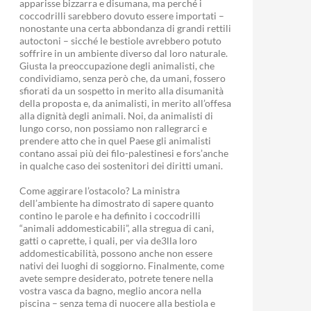
apparisse bizzarra e disumana, ma perché i
coccodrilli sarebbero dovuto essere importati –
nonostante una certa abbondanza di grandi rettili
autoctoni – sicché le bestiole avrebbero potuto
soffrire in un ambiente diverso dal loro naturale.
Giusta la preoccupazione degli animalisti, che
condividiamo, senza però che, da umani, fossero
sfiorati da un sospetto in merito alla disumanità
della proposta e, da animalisti, in merito all’offesa
alla dignità degli animali. Noi, da animalisti di
lungo corso, non possiamo non rallegrarci e
prendere atto che in quel Paese gli animalisti
contano assai più dei filo-palestinesi e fors’anche
in qualche caso dei sostenitori dei diritti umani.
Come aggirare l’ostacolo? La ministra
dell’ambiente ha dimostrato di sapere quanto
contino le parole e ha definito i coccodrilli
“animali addomesticabili”, alla stregua di cani,
gatti o caprette, i quali, per via de3lla loro
addomesticabilità, possono anche non essere
nativi dei luoghi di soggiorno. Finalmente, come
avete sempre desiderato, potrete tenere nella
vostra vasca da bagno, meglio ancora nella
piscina – senza tema di nuocere alla bestiola e