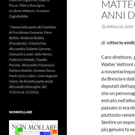
MATTE
Pocar, Pietro Rescigno,
Graham Watson, Gustavo
ANNI 
Zagrebelsky.
APRILE 26, 2019
* Hanno fatto parte del Comitato
di Presidenza Onoraria: Piero
Bellini, Norberto Bobbio
di
vittorio emili
(Presidente), Vittorio Foa,
Alessandro Galante Garrone,
Giancarlo Lunati, Italo Mereu,
Caro direttore, 
Federico Orlando, Claudio
Walter Veltroni
Pavone, Alessandro Pizzorusso,
Stefano Rodotà, Gennaro Sasso,
a novantacinque
Paolo Sylos Labini, Carlo Augusto
da Brescia e dal
Viano. Ne ha fatto parte anche
deputati dell’op
Alessandro Roncaglia, dal
9/2014 al 12/2016.
che un personag
entrato nell’albu
passato si era di
NONMOLLARE
piuttosto remoto
Sentire un espone
più genuini fa s