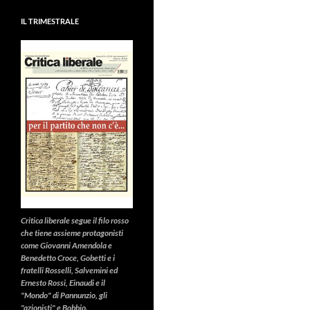
IL TRIMESTRALE
Critica liberale
segue il filo rosso
che tiene assieme protagonisti
come Giovanni Amendola e
Benedetto Croce, Gobetti e i
fratelli Rosselli, Salvemini ed
Ernesto Rossi, Einaudi e il
"Mondo" di Pannunzio, gli
"azionisti" e Bobbio.