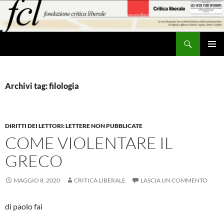
Vai
al
contenuto
Cerca
MENU
PRINCI
Archivi tag: filologia
DIRITTI DEI LETTORI: LETTERE NON PUBBLICATE
COME VIOLENTARE IL
GRECO
MAGGIO 8, 2020
CRITICA LIBERALE
LASCIA UN COMMENTO
di paolo fai