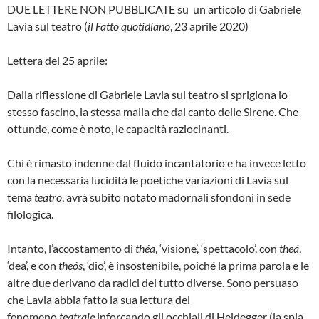
DUE LETTERE NON PUBBLICATE su un articolo di Gabriele
Lavia sul teatro (
il Fatto quotidiano
, 23 aprile 2020)
Lettera del 25 aprile:
Dalla riflessione di Gabriele Lavia sul teatro si sprigiona lo
stesso fascino, la stessa malia che dal canto delle Sirene. Che
ottunde, come è noto, le capacità raziocinanti.
Chi è rimasto indenne dal fluido incantatorio e ha invece letto
con la necessaria lucidità le poetiche variazioni di Lavia sul
tema
teatro
, avrà subito notato madornali sfondoni in sede
filologica.
Intanto, l’accostamento di
théa
, ‘visione’, ‘spettacolo’, con
theá
,
‘dea’, e con
theós
, ‘dio’, è insostenibile, poiché la prima parola e le
altre due derivano da radici del tutto diverse. Sono persuaso
che Lavia abbia fatto la sua lettura del
fenomeno
teatrale
inforcando gli occhiali di Heidegger (la spia,