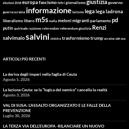
giustizia
europa
fascismo
giornalismo
governo
elezioni 2018
feltri
informazione
lega
lega ladrona
guerra ucraina
laicismo
m5s
pd
migranti
meloni
libero
parlamento
liberalismo
mafia
Renzi
putin
quirinale
referendum giustizia
razzismo
referendum
salvini
salvimaio
trasformismo
trump
ue
sinistra
ucraina
usa
ARTICOLI PIÙ RECENTI
La deriva degli imperi nella faglia di Ceuta
Agosto 5, 2026
La lezione Ceuta: se la “logica del nemico” cancella la realtà
Agosto 3, 2026
VAL DI SUSA: L’ASSALTO ORGANIZZATO E LE FALLE DELLA
PREVENZIONE
Luglio 30, 2026
LA TERZA VIA DELL’EUROPA -RILANCIARE UN NUOVO