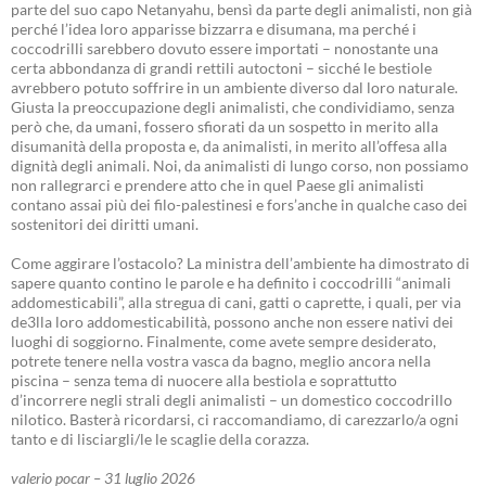
parte del suo capo Netanyahu, bensì da parte degli animalisti, non già
perché l’idea loro apparisse bizzarra e disumana, ma perché i
coccodrilli sarebbero dovuto essere importati – nonostante una
certa abbondanza di grandi rettili autoctoni – sicché le bestiole
avrebbero potuto soffrire in un ambiente diverso dal loro naturale.
Giusta la preoccupazione degli animalisti, che condividiamo, senza
però che, da umani, fossero sfiorati da un sospetto in merito alla
disumanità della proposta e, da animalisti, in merito all’offesa alla
dignità degli animali. Noi, da animalisti di lungo corso, non possiamo
non rallegrarci e prendere atto che in quel Paese gli animalisti
contano assai più dei filo-palestinesi e fors’anche in qualche caso dei
sostenitori dei diritti umani.
Come aggirare l’ostacolo? La ministra dell’ambiente ha dimostrato di
sapere quanto contino le parole e ha definito i coccodrilli “animali
addomesticabili”, alla stregua di cani, gatti o caprette, i quali, per via
de3lla loro addomesticabilità, possono anche non essere nativi dei
luoghi di soggiorno. Finalmente, come avete sempre desiderato,
potrete tenere nella vostra vasca da bagno, meglio ancora nella
piscina – senza tema di nuocere alla bestiola e soprattutto
d’incorrere negli strali degli animalisti – un domestico coccodrillo
nilotico. Basterà ricordarsi, ci raccomandiamo, di carezzarlo/a ogni
tanto e di lisciargli/le le scaglie della corazza.
valerio pocar – 31 luglio 2026