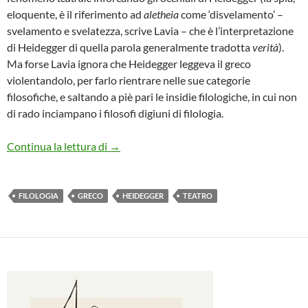
eloquente, è il riferimento ad
aletheia
come ‘disvelamento’ –
svelamento e svelatezza, scrive Lavia – che è l’interpretazione
di Heidegger di quella parola generalmente tradotta
verità
).
Ma forse Lavia ignora che Heidegger leggeva il greco
violentandolo, per farlo rientrare nelle sue categorie
filosofiche, e saltando a piè pari le insidie filologiche, in cui non
di rado inciampano i filosofi digiuni di filologia.
COME VIOLENTARE IL GRECO
Continua la lettura di
→
FILOLOGIA
GRECO
HEIDEGGER
TEATRO