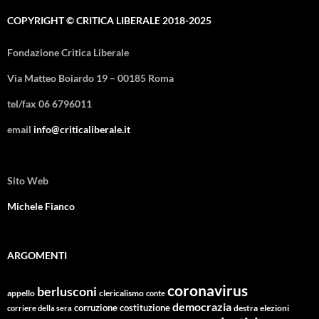
COPYRIGHT © CRITICA LIBERALE 2018-2025
Fondazione Critica Liberale
Via Matteo Boiardo 19 – 00185 Roma
tel/fax 06 6796011
email
info@criticaliberale.it
Sito Web
Michele Fianco
ARGOMENTI
coronavirus
berlusconi
appello
clericalismo
conte
democrazia
corruzione
costituzione
corriere della sera
destra
elezioni