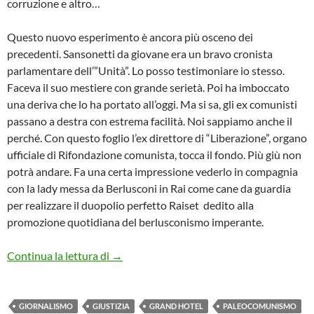
corruzione e altro…
Questo nuovo esperimento è ancora più osceno dei
precedenti. Sansonetti da giovane era un bravo cronista
parlamentare dell’”Unità”. Lo posso testimoniare io stesso.
Faceva il suo mestiere con grande serietà. Poi ha imboccato
una deriva che lo ha portato all’oggi. Ma si sa, gli ex comunisti
passano a destra con estrema facilità. Noi sappiamo anche il
perché. Con questo foglio l’ex direttore di “Liberazione”, organo
ufficiale di Rifondazione comunista, tocca il fondo. Più giù non
potrà andare. Fa una certa impressione vederlo in compagnia
con la lady messa da Berlusconi in Rai come cane da guardia
per realizzare il duopolio perfetto Raiset dedito alla
promozione quotidiana del berlusconismo imperante.
IL RIFORMISTA, IL GIORNALE DEGLI Z
Continua la lettura di
→
GIORNALISMO
GIUSTIZIA
GRAND HOTEL
PALEOCOMUNISMO