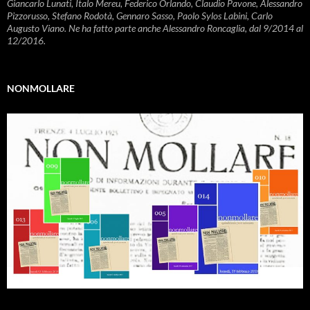
Giancarlo Lunati, Italo Mereu, Federico Orlando, Claudio Pavone, Alessandro
Pizzorusso, Stefano Rodotà, Gennaro Sasso, Paolo Sylos Labini, Carlo
Augusto Viano. Ne ha fatto parte anche Alessandro Roncaglia, dal 9/2014 al
12/2016.
NONMOLLARE