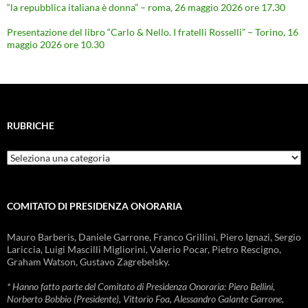
“la repubblica italiana è donna” – roma, 26 maggio 2026 ore 17.30
Presentazione del libro “Carlo & Nello. I fratelli Rosselli” – Torino, 16
maggio 2026 ore 10.30
RUBRICHE
Rubriche
COMITATO DI PRESIDENZA ONORARIA
Mauro Barberis, Daniele Garrone, Franco Grillini, Piero Ignazi, Sergio
Lariccia, Luigi Mascilli Migliorini, Valerio Pocar, Pietro Rescigno,
Graham Watson, Gustavo Zagrebelsky.
* Hanno fatto parte del Comitato di Presidenza Onoraria: Piero Bellini,
Norberto Bobbio (Presidente), Vittorio Foa, Alessandro Galante Garrone,