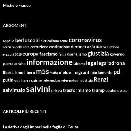
Michele Fianco
ARGOMENTI
coronavirus
berlusconi
appello
clericalismo
conte
democrazia
corruzione
costituzione
corriere della sera
destra
elezioni
giustizia
europa
fascismo
giornalismo
governo
elezioni 2018
feltri
informazione
lega
lega ladrona
guerra ucraina
laicismo
m5s
pd
migranti
meloni
libero
parlamento
liberalismo
mafia
Renzi
putin
quirinale
referendum giustizia
razzismo
referendum
salvini
salvimaio
trasformismo
trump
ue
sinistra
ucraina
usa
ARTICOLI PIÙ RECENTI
La deriva degli imperi nella faglia di Ceuta