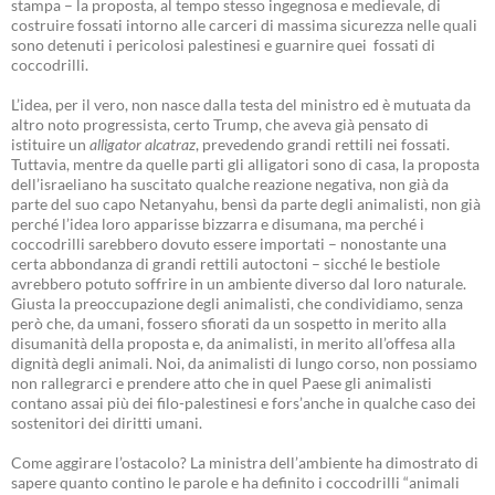
stampa – la proposta, al tempo stesso ingegnosa e medievale, di
costruire fossati intorno alle carceri di massima sicurezza nelle quali
sono detenuti i pericolosi palestinesi e guarnire quei fossati di
coccodrilli.
L’idea, per il vero, non nasce dalla testa del ministro ed è mutuata da
altro noto progressista, certo Trump, che aveva già pensato di
istituire un
alligator alcatraz
, prevedendo grandi rettili nei fossati.
Tuttavia, mentre da quelle parti gli alligatori sono di casa, la proposta
dell’israeliano ha suscitato qualche reazione negativa, non già da
parte del suo capo Netanyahu, bensì da parte degli animalisti, non già
perché l’idea loro apparisse bizzarra e disumana, ma perché i
coccodrilli sarebbero dovuto essere importati – nonostante una
certa abbondanza di grandi rettili autoctoni – sicché le bestiole
avrebbero potuto soffrire in un ambiente diverso dal loro naturale.
Giusta la preoccupazione degli animalisti, che condividiamo, senza
però che, da umani, fossero sfiorati da un sospetto in merito alla
disumanità della proposta e, da animalisti, in merito all’offesa alla
dignità degli animali. Noi, da animalisti di lungo corso, non possiamo
non rallegrarci e prendere atto che in quel Paese gli animalisti
contano assai più dei filo-palestinesi e fors’anche in qualche caso dei
sostenitori dei diritti umani.
Come aggirare l’ostacolo? La ministra dell’ambiente ha dimostrato di
sapere quanto contino le parole e ha definito i coccodrilli “animali