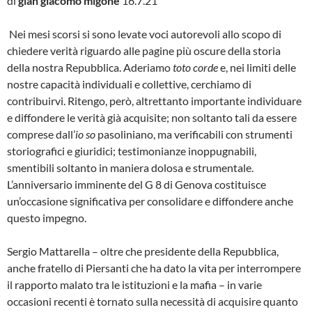
di
gian giacomo migone
16.7.21
Nei mesi scorsi si sono levate voci autorevoli allo scopo di
chiedere verità riguardo alle pagine più oscure della storia
della nostra Repubblica. Aderiamo
toto corde
e, nei limiti delle
nostre capacità individuali e collettive, cerchiamo di
contribuirvi. Ritengo, però, altrettanto importante individuare
e diffondere le verità già acquisite; non soltanto tali da essere
comprese dall’
io so
pasoliniano, ma verificabili con strumenti
storiografici e giuridici; testimonianze inoppugnabili,
smentibili soltanto in maniera dolosa e strumentale.
L’anniversario imminente del G 8 di Genova costituisce
un’occasione significativa per consolidare e diffondere anche
questo impegno.
Sergio Mattarella – oltre che presidente della Repubblica,
anche fratello di Piersanti che ha dato la vita per interrompere
il rapporto malato tra le istituzioni e la mafia – in varie
occasioni recenti è tornato sulla necessità di acquisire quanto