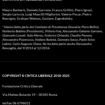
Mauro Barberis, Daniele Garrone, Franco Grillini, Piero Ignazi,
Sergio Lariccia, Luigi Mascilli Migliorini, Valerio Pocar, Pietro
Rescigno, Graham Watson, Gustavo Zagrebelsky.
* Hanno fatto parte del Comitato di Presidenza Onoraria: Piero Bellini,
Norberto Bobbio (Presidente), Vittorio Foa, Alessandro Galante Garrone,
Giancarlo Lunati, Italo Mereu, Federico Orlando, Claudio Pavone,
Alessandro Pizzorusso, Stefano Rodotà, Gennaro Sasso, Paolo Sylos
Labini, Carlo Augusto Viano. Ne ha fatto parte anche Alessandro
Roncaglia, dal 9/2014 al 12/2016.
COPYRIGHT © CRITICA LIBERALE 2018-2025
Fondazione Critica Liberale
Via Matteo Boiardo 19 – 00185 Roma
tel/fax 06 6796011