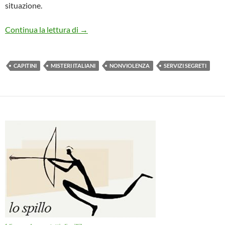
situazione.
LE VERITA’ ACQUISITE E QUELLE ANCO
Continua la lettura di
→
CAPITINI
MISTERI ITALIANI
NONVIOLENZA
SERVIZI SEGRETI