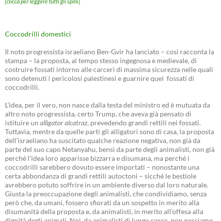
[clicca per leggere tutti gli spilli]
Coccodrilli domestici
Il noto progressista israeliano Ben-Gvir ha lanciato – così racconta la
stampa – la proposta, al tempo stesso ingegnosa e medievale, di
costruire fossati intorno alle carceri di massima sicurezza nelle quali
sono detenuti i pericolosi palestinesi e guarnire quei fossati di
coccodrilli.
L’idea, per il vero, non nasce dalla testa del ministro ed è mutuata da
altro noto progressista, certo Trump, che aveva già pensato di
istituire un
alligator alcatraz
, prevedendo grandi rettili nei fossati.
Tuttavia, mentre da quelle parti gli alligatori sono di casa, la proposta
dell’israeliano ha suscitato qualche reazione negativa, non già da
parte del suo capo Netanyahu, bensì da parte degli animalisti, non già
perché l’idea loro apparisse bizzarra e disumana, ma perché i
coccodrilli sarebbero dovuto essere importati – nonostante una
certa abbondanza di grandi rettili autoctoni – sicché le bestiole
avrebbero potuto soffrire in un ambiente diverso dal loro naturale.
Giusta la preoccupazione degli animalisti, che condividiamo, senza
però che, da umani, fossero sfiorati da un sospetto in merito alla
disumanità della proposta e, da animalisti, in merito all’offesa alla
dignità degli animali. Noi, da animalisti di lungo corso, non possiamo