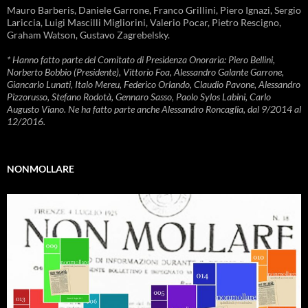
Mauro Barberis, Daniele Garrone, Franco Grillini, Piero Ignazi, Sergio
Lariccia, Luigi Mascilli Migliorini, Valerio Pocar, Pietro Rescigno,
Graham Watson, Gustavo Zagrebelsky.
* Hanno fatto parte del Comitato di Presidenza Onoraria: Piero Bellini,
Norberto Bobbio (Presidente), Vittorio Foa, Alessandro Galante Garrone,
Giancarlo Lunati, Italo Mereu, Federico Orlando, Claudio Pavone, Alessandro
Pizzorusso, Stefano Rodotà, Gennaro Sasso, Paolo Sylos Labini, Carlo
Augusto Viano. Ne ha fatto parte anche Alessandro Roncaglia, dal 9/2014 al
12/2016.
NONMOLLARE