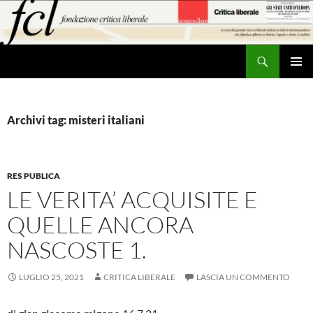
Vai
al
contenuto
Cerca
MENU
PRINCI
Archivi tag: misteri italiani
RES PUBLICA
LE VERITA’ ACQUISITE E
QUELLE ANCORA
NASCOSTE 1.
LUGLIO 25, 2021
CRITICA LIBERALE
LASCIA UN COMMENTO