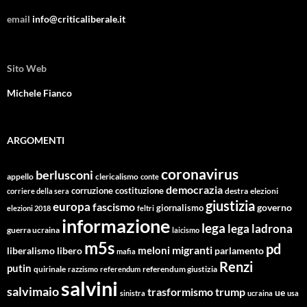
email
info@criticaliberale.it
Sito Web
Michele Fianco
ARGOMENTI
coronavirus
berlusconi
appello
clericalismo
conte
democrazia
corruzione
costituzione
corriere della sera
destra
elezioni
giustizia
europa
fascismo
giornalismo
governo
elezioni 2018
feltri
informazione
lega
lega ladrona
guerra ucraina
laicismo
m5s
pd
migranti
meloni
libero
parlamento
liberalismo
mafia
Renzi
putin
quirinale
referendum giustizia
razzismo
referendum
salvini
salvimaio
trasformismo
trump
ue
sinistra
ucraina
usa