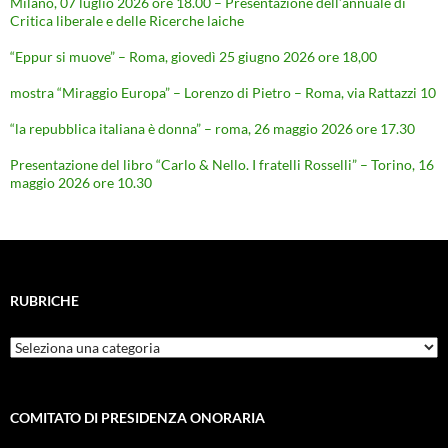
Milano, 07 luglio 2026 ore 18.00 – Presentazione dell’annuale di
Critica liberale e delle Ricerche laiche
“Eppur si muove” – Roma, giovedì 25 giugno 2026 ore 18,00
mostra “Miraggio Europa” – Lorenzo di Pietro – Roma, via Rattazzi 10
“la repubblica italiana è donna” – roma, 26 maggio 2026 ore 17.30
Presentazione del libro “Carlo & Nello. I fratelli Rosselli” – Torino, 16
maggio 2026 ore 10.30
RUBRICHE
Rubriche
COMITATO DI PRESIDENZA ONORARIA