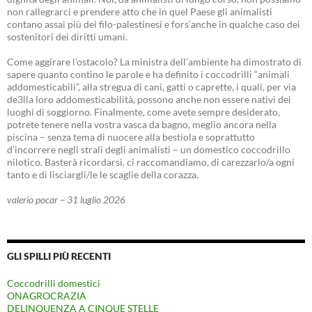
non rallegrarci e prendere atto che in quel Paese gli animalisti
contano assai più dei filo-palestinesi e fors’anche in qualche caso dei
sostenitori dei diritti umani.
Come aggirare l’ostacolo? La ministra dell’ambiente ha dimostrato di
sapere quanto contino le parole e ha definito i coccodrilli “animali
addomesticabili”, alla stregua di cani, gatti o caprette, i quali, per via
de3lla loro addomesticabilità, possono anche non essere nativi dei
luoghi di soggiorno. Finalmente, come avete sempre desiderato,
potrete tenere nella vostra vasca da bagno, meglio ancora nella
piscina – senza tema di nuocere alla bestiola e soprattutto
d’incorrere negli strali degli animalisti – un domestico coccodrillo
nilotico. Basterà ricordarsi, ci raccomandiamo, di carezzarlo/a ogni
tanto e di lisciargli/le le scaglie della corazza.
valerio pocar – 31 luglio 2026
GLI SPILLI PIÙ RECENTI
Coccodrilli domestici
ONAGROCRAZIA
DELINQUENZA A CINQUE STELLE