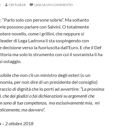
8
CRITLIB18
LASCIA UN COMMENTO
r: “Parlo solo con persone sobrie”. Ma soltanto
rie possono parlare con Salvini. O totalmente
tere novello, come i grillini, che neppure si
 leader di Lega Ladrona li sta sospingendo con
decisione verso la fuoriuscita dall’Euro. E che il Def
ttoria ma solo lo strumento con cui il sovranista li ha
si ostaggio.
ibile che non c’è un ministro degli esteri (o un
onomia, per non dire di un presidente del consiglio)
accio di dignità che lo porti ad avvertire:
“La prossima
i, che dai giudizi o fai dichiarazioni su argomenti che
n sono di tua competenza, ma esclusivamente mia, mi
plicemente, ma davvero”.
a – 2 ottobre 2018