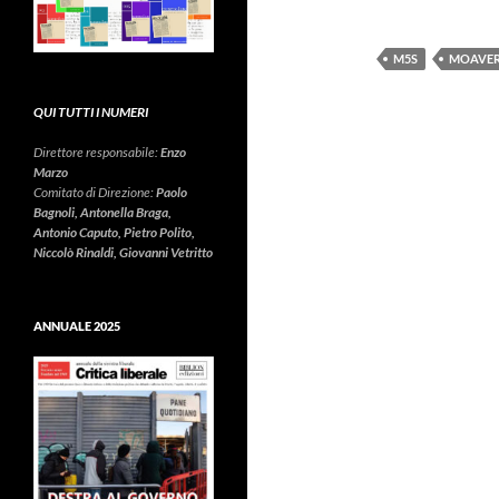
M5S
MOAVE
QUI TUTTI I NUMERI
Direttore responsabile:
Enzo
Marzo
Comitato di Direzione:
Paolo
Bagnoli, Antonella Braga,
Antonio Caputo, Pietro Polito,
Niccolò Rinaldi, Giovanni Vetritto
ANNUALE 2025