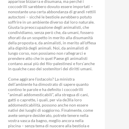
apparisse bizzarra e disumana, ma perché i
coccodrilli sarebbero dovuto essere importati –
nonostante una certa abbondanza di grandi rettili
autoctoni – sicché le bestiole avrebbero potuto
soffrire in un ambiente diverso dal loro naturale.
Giusta la preoccupazione degli animalisti, che
condividiamo, senza però che, da umani, fossero
sfiorati da un sospetto in merito alla disumanità
della proposta e, da animalisti, in merito all’offesa
alla dignità degli animali. Noi, da animalisti di
lungo corso, non possiamo non rallegrarci e
prendere atto che in quel Paese gli animalisti
contano assai più dei filo-palestinesi e fors’anche
in qualche caso dei sostenitori dei diritti umani.
Come aggirare l’ostacolo? La ministra
dell’ambiente ha dimostrato di sapere quanto
contino le parole e ha definito i coccodrilli
“animali addomesticabili”, alla stregua di cani,
gatti o caprette, i quali, per via de3lla loro
addomesticabilità, possono anche non essere
nativi dei luoghi di soggiorno. Finalmente, come
avete sempre desiderato, potrete tenere nella
vostra vasca da bagno, meglio ancora nella
piscina – senza tema di nuocere alla bestiola e