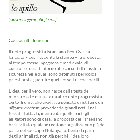
[clicca per leggere tutti gli spilli]
Coccodrilli domestici
Il noto progressista israeliano Ben-Gvir ha
lanciato – così racconta la stampa – la proposta,
al tempo stesso ingegnosa e medievale, di
costruire fossati intorno alle carceri di massima
sicurezza nelle quali sono detenuti i pericolosi
palestinesi e guarnire quei fossati di coccodrilli.
L’idea, per il vero, non nasce dalla testa del
ministro ed è mutuata da altro noto progressista,
certo Trump, che aveva già pensato di istituire un
alligator alcatraz
, prevedendo grandi rettili nei
fossati. Tuttavia, mentre da quelle parti gli
alligatori sono di casa, la proposta dell’israeliano
ha suscitato qualche reazione negativa, non già da
parte del suo capo Netanyahu, bensì da parte
degli animalisti, non già perché l’idea loro