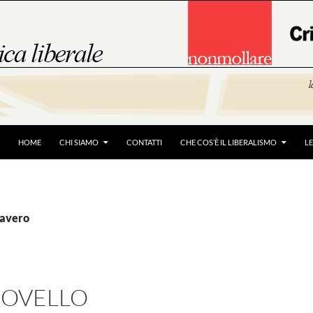
HOME
CHI SIAMO
CONTATTI
CHE COS’È IL LIBERALISMO
L
oavero
NOVELLO