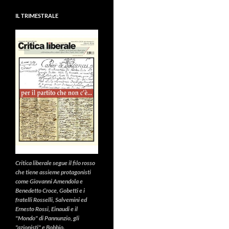
IL TRIMESTRALE
Critica liberale
segue il filo rosso
che tiene assieme protagonisti
come Giovanni Amendola e
Benedetto Croce, Gobetti e i
fratelli Rosselli, Salvemini ed
Ernesto Rossi, Einaudi e il
"Mondo" di Pannunzio, gli
"azionisti" e Bobbio.