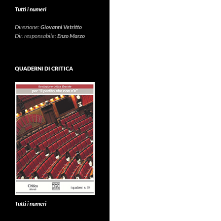
Tutti i numeri
Direzione:
Giovanni Vetritto
Dir. responsabile:
Enzo Marzo
QUADERNI DI CRITICA
Tutti i numeri