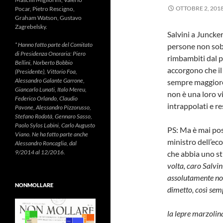
OTTOBRE 2, 201
Pocar, Pietro Rescigno,
Graham Watson, Gustavo
Zagrebelsky.
Salvini a Juncke
* Hanno fatto parte del Comitato
persone non sob
di Presidenza Onoraria: Piero
rimbambiti dal po
Bellini, Norberto Bobbio
accorgono che il
(Presidente), Vittorio Foa,
Alessandro Galante Garrone,
sempre maggiore 
Giancarlo Lunati, Italo Mereu,
non è una loro vi
Federico Orlando, Claudio
intrappolati e re
Pavone, Alessandro Pizzorusso,
Stefano Rodotà, Gennaro Sasso,
Paolo Sylos Labini, Carlo Augusto
PS: Ma è mai poss
Viano. Ne ha fatto parte anche
ministro dell’ec
Alessandro Roncaglia, dal
9/2014 al 12/2016.
che abbia uno str
volta, caro Salvin
assolutamente no
NONMOLLARE
dimetto, così sem
la lepre marzolin