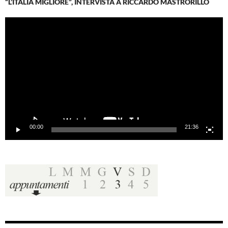
“L’ITALIA MIGLIORE”, INTERVISTA A RICCARDO MASTRORILLO
Video
Player
00:00
21:36