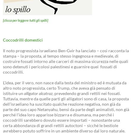
[clicca per leggere tutti gli spilli]
Coccodrilli domestici
Il noto progressista israeliano Ben-Gvir ha lanciato – così racconta la
stampa – la proposta, al tempo stesso ingegnosa e medievale, di
costruire fossati intorno alle carceri di massima sicurezza nelle quali
sono detenuti i pericolosi palestinesi e guarnire quei fossati di
coccodrilli.
L’idea, per il vero, non nasce dalla testa del ministro ed è mutuata da
altro noto progressista, certo Trump, che aveva già pensato di
istituire un
alligator alcatraz
, prevedendo grandi rettili nei fossati.
Tuttavia, mentre da quelle parti gli alligatori sono di casa, la proposta
dell’israeliano ha suscitato qualche reazione negativa, non già da
parte del suo capo Netanyahu, bensì da parte degli animalisti, non già
perché l’idea loro apparisse bizzarra e disumana, ma perché i
coccodrilli sarebbero dovuto essere importati – nonostante una
certa abbondanza di grandi rettili autoctoni – sicché le bestiole
avrebbero potuto soffrire in un ambiente diverso dal loro naturale.