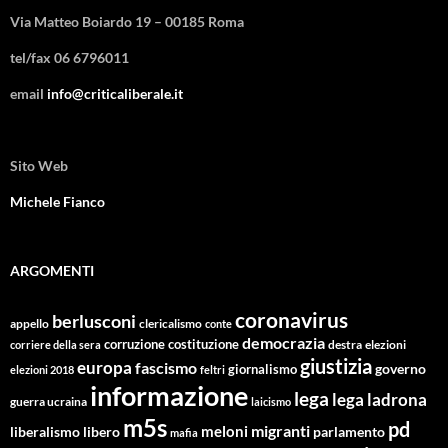
Via Matteo Boiardo 19 – 00185 Roma
tel/fax 06 6796011
email
info@criticaliberale.it
Sito Web
Michele Fianco
ARGOMENTI
coronavirus
berlusconi
appello
clericalismo
conte
democrazia
corruzione
costituzione
corriere della sera
destra
elezioni
giustizia
europa
fascismo
giornalismo
governo
elezioni 2018
feltri
informazione
lega
lega ladrona
guerra ucraina
laicismo
m5s
pd
migranti
meloni
libero
parlamento
liberalismo
mafia