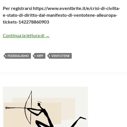
Per registrarsi https://www.eventbrite.it/e/crisi-di-civilta-
e-stato-di-diritto-dal-manifesto-di-ventotene-alleuropa-
tickets-142278860903
Dal Manifesto di Ventotene all’Europa e a
Continua la lettura di
→
FEDERALISMO
MPF
VENTOTENE