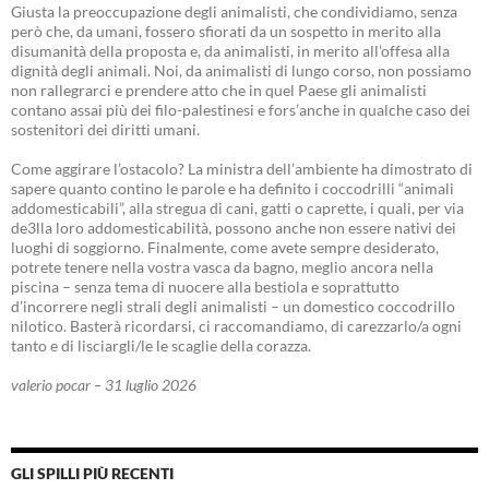
Giusta la preoccupazione degli animalisti, che condividiamo, senza
però che, da umani, fossero sfiorati da un sospetto in merito alla
disumanità della proposta e, da animalisti, in merito all’offesa alla
dignità degli animali. Noi, da animalisti di lungo corso, non possiamo
non rallegrarci e prendere atto che in quel Paese gli animalisti
contano assai più dei filo-palestinesi e fors’anche in qualche caso dei
sostenitori dei diritti umani.
Come aggirare l’ostacolo? La ministra dell’ambiente ha dimostrato di
sapere quanto contino le parole e ha definito i coccodrilli “animali
addomesticabili”, alla stregua di cani, gatti o caprette, i quali, per via
de3lla loro addomesticabilità, possono anche non essere nativi dei
luoghi di soggiorno. Finalmente, come avete sempre desiderato,
potrete tenere nella vostra vasca da bagno, meglio ancora nella
piscina – senza tema di nuocere alla bestiola e soprattutto
d’incorrere negli strali degli animalisti – un domestico coccodrillo
nilotico. Basterà ricordarsi, ci raccomandiamo, di carezzarlo/a ogni
tanto e di lisciargli/le le scaglie della corazza.
valerio pocar – 31 luglio 2026
GLI SPILLI PIÙ RECENTI