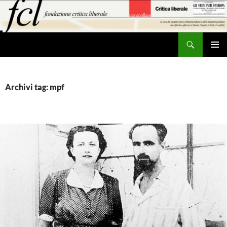
Vai
al
contenuto
Cerca
MENU
PRINCI
Archivi tag: mpf