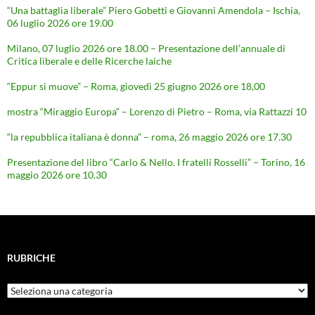
“Una battaglia liberale” Piero Gobetti e Giovanni Amendola – Ischia,
06 luglio 2026 ore 19.00
Milano, 07 luglio 2026 ore 18.00 – Presentazione dell’annuale di
Critica liberale e delle Ricerche laiche
“Eppur si muove” – Roma, giovedì 25 giugno 2026 ore 18,00
mostra “Miraggio Europa” – Lorenzo di Pietro – Roma, via Rattazzi 10
“la repubblica italiana è donna” – roma, 26 maggio 2026 ore 17.30
Presentazione del libro “Carlo & Nello. I fratelli Rosselli” – Torino, 16
maggio 2026 ore 10.30
RUBRICHE
Rubriche