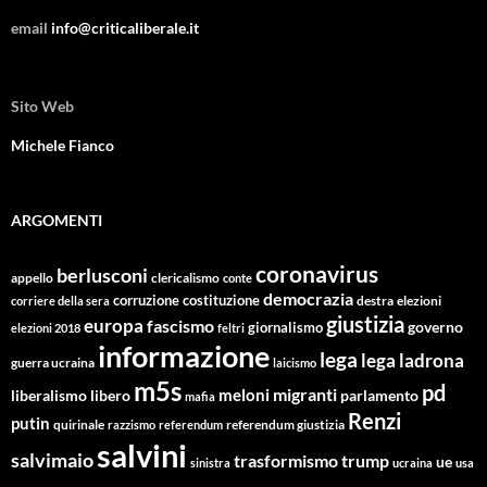
email
info@criticaliberale.it
Sito Web
Michele Fianco
ARGOMENTI
coronavirus
berlusconi
appello
clericalismo
conte
democrazia
corruzione
costituzione
corriere della sera
destra
elezioni
giustizia
europa
fascismo
giornalismo
governo
elezioni 2018
feltri
informazione
lega
lega ladrona
guerra ucraina
laicismo
m5s
pd
migranti
meloni
libero
parlamento
liberalismo
mafia
Renzi
putin
quirinale
referendum giustizia
razzismo
referendum
salvini
salvimaio
trasformismo
trump
ue
sinistra
ucraina
usa