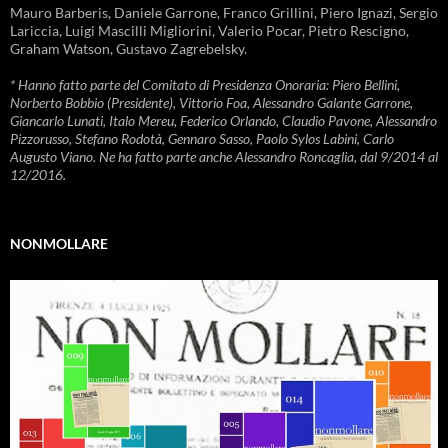
Mauro Barberis, Daniele Garrone, Franco Grillini, Piero Ignazi, Sergio
Lariccia, Luigi Mascilli Migliorini, Valerio Pocar, Pietro Rescigno,
Graham Watson, Gustavo Zagrebelsky.
* Hanno fatto parte del Comitato di Presidenza Onoraria: Piero Bellini,
Norberto Bobbio (Presidente), Vittorio Foa, Alessandro Galante Garrone,
Giancarlo Lunati, Italo Mereu, Federico Orlando, Claudio Pavone, Alessandro
Pizzorusso, Stefano Rodotà, Gennaro Sasso, Paolo Sylos Labini, Carlo
Augusto Viano. Ne ha fatto parte anche Alessandro Roncaglia, dal 9/2014 al
12/2016.
NONMOLLARE