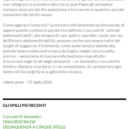
non rallegrarci e prendere atto che in quel Paese gli animalisti
contano assai più dei filo-palestinesi e fors’anche in qualche caso dei
sostenitori dei diritti umani.
Come aggirare l’ostacolo? La ministra dell’ambiente ha dimostrato di
sapere quanto contino le parole e ha definito i coccodrilli “animali
addomesticabili”, alla stregua di cani, gatti o caprette, i quali, per via
de3lla loro addomesticabilità, possono anche non essere nativi dei
luoghi di soggiorno. Finalmente, come avete sempre desiderato,
potrete tenere nella vostra vasca da bagno, meglio ancora nella
piscina – senza tema di nuocere alla bestiola e soprattutto
d’incorrere negli strali degli animalisti – un domestico coccodrillo
nilotico. Basterà ricordarsi, ci raccomandiamo, di carezzarlo/a ogni
tanto e di lisciargli/le le scaglie della corazza.
valerio pocar – 31 luglio 2026
GLI SPILLI PIÙ RECENTI
Coccodrilli domestici
ONAGROCRAZIA
DELINQUENZA A CINQUE STELLE