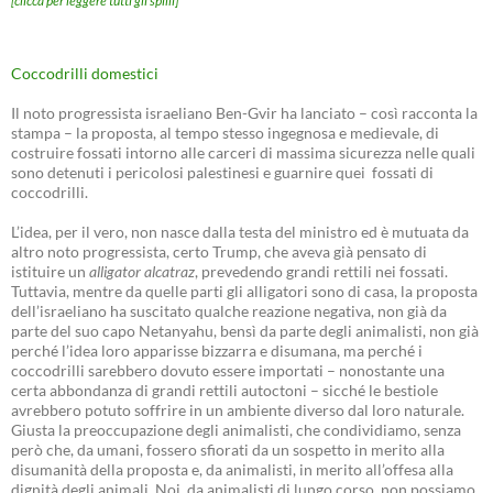
[clicca per leggere tutti gli spilli]
Coccodrilli domestici
Il noto progressista israeliano Ben-Gvir ha lanciato – così racconta la
stampa – la proposta, al tempo stesso ingegnosa e medievale, di
costruire fossati intorno alle carceri di massima sicurezza nelle quali
sono detenuti i pericolosi palestinesi e guarnire quei fossati di
coccodrilli.
L’idea, per il vero, non nasce dalla testa del ministro ed è mutuata da
altro noto progressista, certo Trump, che aveva già pensato di
istituire un
alligator alcatraz
, prevedendo grandi rettili nei fossati.
Tuttavia, mentre da quelle parti gli alligatori sono di casa, la proposta
dell’israeliano ha suscitato qualche reazione negativa, non già da
parte del suo capo Netanyahu, bensì da parte degli animalisti, non già
perché l’idea loro apparisse bizzarra e disumana, ma perché i
coccodrilli sarebbero dovuto essere importati – nonostante una
certa abbondanza di grandi rettili autoctoni – sicché le bestiole
avrebbero potuto soffrire in un ambiente diverso dal loro naturale.
Giusta la preoccupazione degli animalisti, che condividiamo, senza
però che, da umani, fossero sfiorati da un sospetto in merito alla
disumanità della proposta e, da animalisti, in merito all’offesa alla
dignità degli animali. Noi, da animalisti di lungo corso, non possiamo