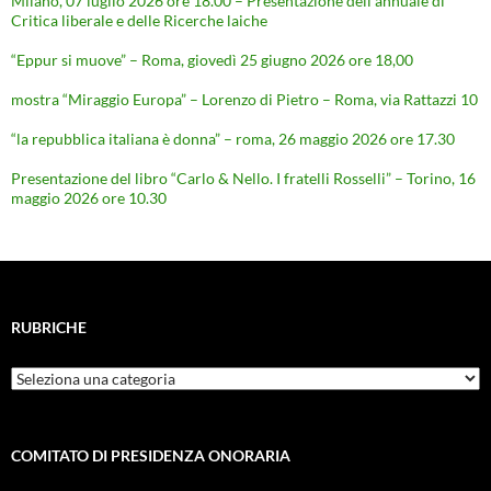
Milano, 07 luglio 2026 ore 18.00 – Presentazione dell’annuale di
Critica liberale e delle Ricerche laiche
“Eppur si muove” – Roma, giovedì 25 giugno 2026 ore 18,00
mostra “Miraggio Europa” – Lorenzo di Pietro – Roma, via Rattazzi 10
“la repubblica italiana è donna” – roma, 26 maggio 2026 ore 17.30
Presentazione del libro “Carlo & Nello. I fratelli Rosselli” – Torino, 16
maggio 2026 ore 10.30
RUBRICHE
Rubriche
COMITATO DI PRESIDENZA ONORARIA