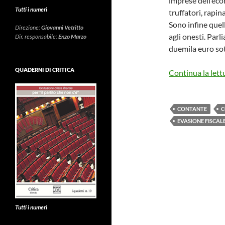
imprese dell’econ
Tutti i numeri
truffatori, rapin
Sono infine quell
Direzione:
Giovanni Vetritto
agli onesti. Parl
Dir. responsabile:
Enzo Marzo
duemila euro sott
QUADERNI DI CRITICA
Continua la lett
CONTANTE
C
EVASIONE FISCAL
Tutti i numeri