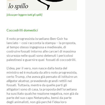
[clicca per leggere tutti gli spilli]
Coccodrilli domestici
Il noto progressista israeliano Ben-Gvir ha
lanciato – così racconta la stampa – la proposta,
al tempo stesso ingegnosa e medievale, di
costruire fossati intorno alle carceri di massima
sicurezza nelle quali sono detenuti i pericolosi
palestinesi e guarnire quei fossati di coccodrilli.
L’idea, per il vero, non nasce dalla testa del
ministro ed è mutuata da altro noto progressista,
certo Trump, che aveva già pensato di istituire un
alligator alcatraz
, prevedendo grandi rettili nei
fossati. Tuttavia, mentre da quelle parti gli
alligatori sono di casa, la proposta dell’israeliano
ha suscitato qualche reazione negativa, non già da
parte del suo capo Netanyahu, bensì da parte
degli animalisti, non già perché l’idea loro