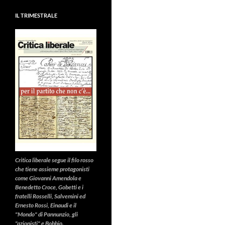
IL TRIMESTRALE
Critica liberale
segue il filo rosso
che tiene assieme protagonisti
come Giovanni Amendola e
Benedetto Croce, Gobetti e i
fratelli Rosselli, Salvemini ed
Ernesto Rossi, Einaudi e il
"Mondo" di Pannunzio, gli
"azionisti" e Bobbio.