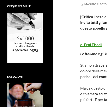
MAGGIO 9, 2020
CINQUE PER MILLE
[Critica liberal
invita tutti gli 
questo appello 
di Eroi Fiscali
Le Italiane e gli
Stiamo attraver
dolore della malat
pericoli del
cont
DONAZIONI
Ma da questo dra
è chiamata ad a
più forti. E per 