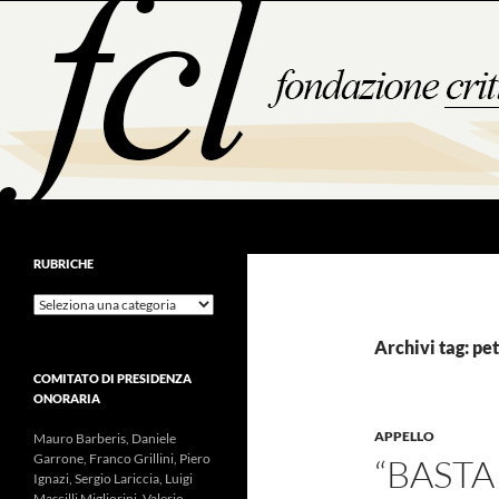
Vai
al
contenuto
Cerca
RUBRICHE
Rubriche
Archivi tag: pe
COMITATO DI PRESIDENZA
ONORARIA
APPELLO
Mauro Barberis, Daniele
Garrone, Franco Grillini, Piero
“BASTA
Ignazi, Sergio Lariccia, Luigi
Mascilli Migliorini, Valerio