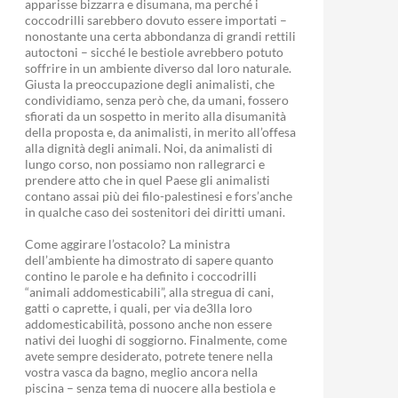
apparisse bizzarra e disumana, ma perché i
coccodrilli sarebbero dovuto essere importati –
nonostante una certa abbondanza di grandi rettili
autoctoni – sicché le bestiole avrebbero potuto
soffrire in un ambiente diverso dal loro naturale.
Giusta la preoccupazione degli animalisti, che
condividiamo, senza però che, da umani, fossero
sfiorati da un sospetto in merito alla disumanità
della proposta e, da animalisti, in merito all’offesa
alla dignità degli animali. Noi, da animalisti di
lungo corso, non possiamo non rallegrarci e
prendere atto che in quel Paese gli animalisti
contano assai più dei filo-palestinesi e fors’anche
in qualche caso dei sostenitori dei diritti umani.
Come aggirare l’ostacolo? La ministra
dell’ambiente ha dimostrato di sapere quanto
contino le parole e ha definito i coccodrilli
IL DIRITTO DEI CITTADINI
“animali addomesticabili”, alla stregua di cani,
gatti o caprette, i quali, per via de3lla loro
addomesticabilità, possono anche non essere
nativi dei luoghi di soggiorno. Finalmente, come
avete sempre desiderato, potrete tenere nella
vostra vasca da bagno, meglio ancora nella
piscina – senza tema di nuocere alla bestiola e