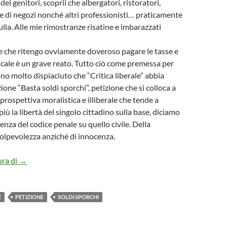
ei genitori, scoprii che albergatori, ristoratori,
e di negozi nonché altri professionisti… praticamente
la. Alle mie rimostranze risatine e imbarazzati
re che ritengo ovviamente doveroso pagare le tasse e
iscale è un grave reato. Tutto ciò come premessa per
no molto dispiaciuto che “Critica liberale” abbia
zione “Basta soldi sporchi”, petizione che si colloca a
prospettiva moralistica e illiberale che tende a
iù la libertà del singolo cittadino sulla base, diciamo
lenza del codice penale su quello civile. Della
olpevolezza anziché di innocenza.
“BASTA SOLDI SPORCHI” 2: PERO’ NON SI PUÒ LIMITARE 
ura di
→
E
PETIZIONE
SOLDI SPORCHI