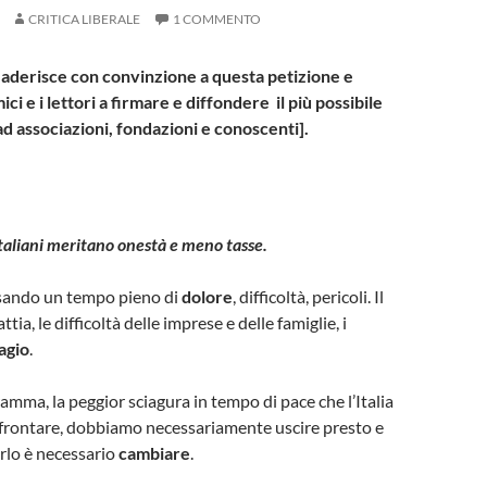
CRITICA LIBERALE
1 COMMENTO
e aderisce con convinzione a questa petizione e
amici e i lettori a firmare e diffondere il più possibile
ad associazioni, fondazioni e conoscenti].
 Italiani meritano onestà e meno tasse.
sando un tempo pieno di
dolore
, difficoltà, pericoli. Il
tia, le difficoltà delle imprese e delle famiglie, i
agio
.
mma, la peggior sciagura in tempo di pace che l’Italia
ffrontare, dobbiamo necessariamente uscire presto e
farlo è necessario
cambiare
.