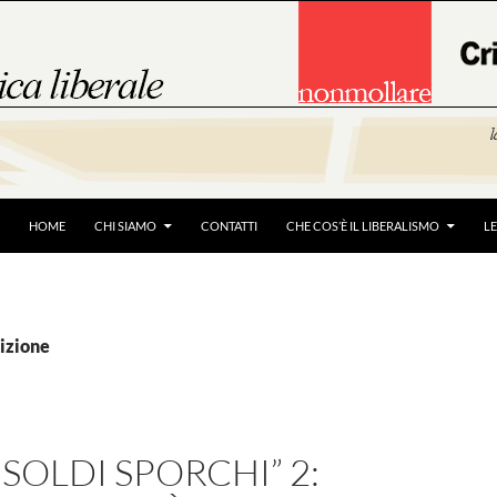
HOME
CHI SIAMO
CONTATTI
CHE COS’È IL LIBERALISMO
L
tizione
 SOLDI SPORCHI” 2: