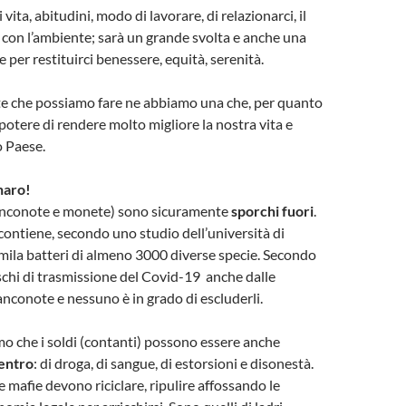
 vita, abitudini, modo di lavorare, di relazionarci, il
con l’ambiente; sarà un grande svolta e anche una
 per restituirci benessere, equità, serenità.
lte che possiamo fare ne abbiamo una che, per quanto
 potere di rendere molto migliore la nostra vita e
o Paese.
naro!
(banconote e monete) sono sicuramente
sporchi fuori
.
ntiene, secondo uno studio dell’università di
mila batteri di almeno 3000 diverse specie. Secondo
schi di trasmissione del Covid-19 anche dalle
banconote e nessuno è in grado di escluderli.
o che i soldi (contanti) possono essere anche
entro
: di droga, di sangue, di estorsioni e disonestà.
e mafie devono riciclare, ripulire affossando le