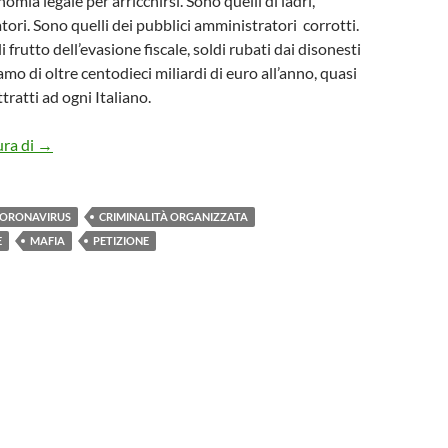
omia legale per arricchirsi. Sono quelli di ladri,
atori. Sono quelli dei pubblici amministratori corrotti.
i frutto dell’evasione fiscale, soldi rubati dai disonesti
iamo di oltre centodieci miliardi di euro all’anno, quasi
ratti ad ogni Italiano.
BASTA SOLDI SPORCHI – PETIZIONE AL PARLAMENTO
ura di
→
ORONAVIRUS
CRIMINALITÀ ORGANIZZATA
E
MAFIA
PETIZIONE