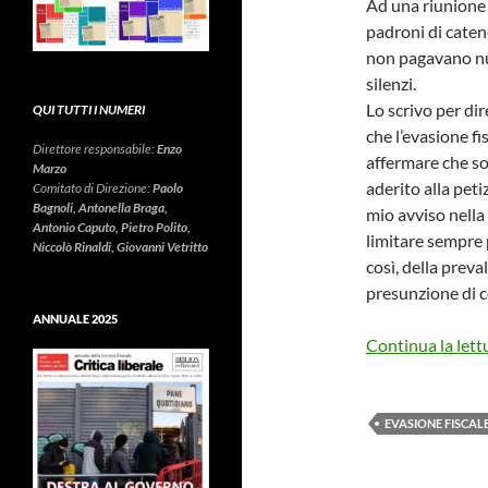
Ad una riunione d
padroni di caten
non pagavano nul
silenzi.
Lo scrivo per di
QUI TUTTI I NUMERI
che l’evasione f
Direttore responsabile:
Enzo
affermare che so
Marzo
aderito alla peti
Comitato di Direzione:
Paolo
Bagnoli, Antonella Braga,
mio avviso nella 
Antonio Caputo, Pietro Polito,
limitare sempre p
Niccolò Rinaldi, Giovanni Vetritto
così, della preva
presunzione di c
ANNUALE 2025
Continua la lett
EVASIONE FISCAL