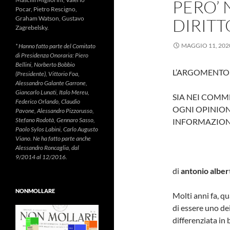
PERO’ 
Pocar, Pietro Rescigno,
Graham Watson, Gustavo
DIRITT
Zagrebelsky.
MAGGIO 11, 202
* Hanno fatto parte del Comitato
di Presidenza Onoraria: Piero
Bellini, Norberto Bobbio
L’ARGOMENTO 
(Presidente), Vittorio Foa,
Alessandro Galante Garrone,
Giancarlo Lunati, Italo Mereu,
SIA NEI COMM
Federico Orlando, Claudio
OGNI OPINIO
Pavone, Alessandro Pizzorusso,
Stefano Rodotà, Gennaro Sasso,
INFORMAZIONI
Paolo Sylos Labini, Carlo Augusto
Viano. Ne ha fatto parte anche
Alessandro Roncaglia, dal
9/2014 al 12/2016.
di
antonio alber
NONMOLLARE
Molti anni fa, q
di essere uno dei
differenziata in 