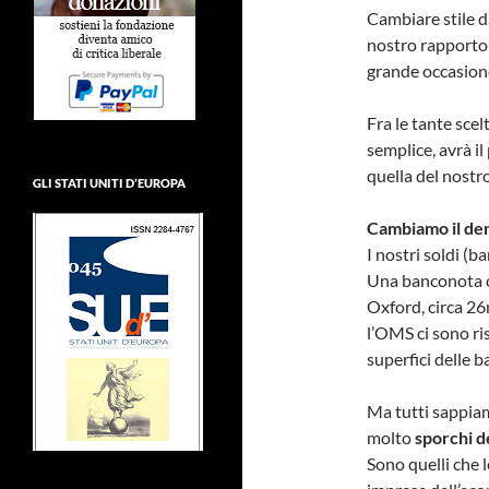
Cambiare stile di
nostro rapporto 
grande occasione
Fra le tante sce
semplice, avrà il
quella del nostr
GLI STATI UNITI D’EUROPA
Cambiamo il de
I nostri soldi 
Una banconota co
Oxford, circa 26
l’OMS ci sono ri
superfici delle 
Ma tutti sappiam
molto
sporchi d
Sono quelli che l