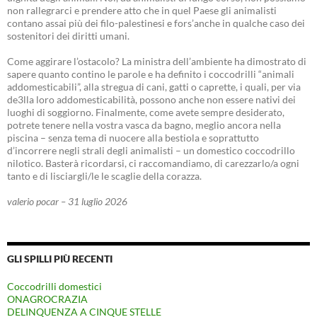
non rallegrarci e prendere atto che in quel Paese gli animalisti
contano assai più dei filo-palestinesi e fors’anche in qualche caso dei
sostenitori dei diritti umani.
Come aggirare l’ostacolo? La ministra dell’ambiente ha dimostrato di
sapere quanto contino le parole e ha definito i coccodrilli “animali
addomesticabili”, alla stregua di cani, gatti o caprette, i quali, per via
de3lla loro addomesticabilità, possono anche non essere nativi dei
luoghi di soggiorno. Finalmente, come avete sempre desiderato,
potrete tenere nella vostra vasca da bagno, meglio ancora nella
piscina – senza tema di nuocere alla bestiola e soprattutto
d’incorrere negli strali degli animalisti – un domestico coccodrillo
nilotico. Basterà ricordarsi, ci raccomandiamo, di carezzarlo/a ogni
tanto e di lisciargli/le le scaglie della corazza.
valerio pocar – 31 luglio 2026
GLI SPILLI PIÙ RECENTI
Coccodrilli domestici
ONAGROCRAZIA
DELINQUENZA A CINQUE STELLE