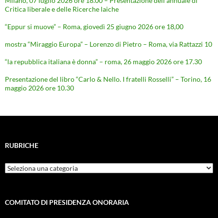
Milano, 07 luglio 2026 ore 18.00 – Presentazione dell’annuale di
Critica liberale e delle Ricerche laiche
“Eppur si muove” – Roma, giovedì 25 giugno 2026 ore 18,00
mostra “Miraggio Europa” – Lorenzo di Pietro – Roma, via Rattazzi 10
“la repubblica italiana è donna” – roma, 26 maggio 2026 ore 17.30
Presentazione del libro “Carlo & Nello. I fratelli Rosselli” – Torino, 16
maggio 2026 ore 10.30
RUBRICHE
Rubriche
COMITATO DI PRESIDENZA ONORARIA