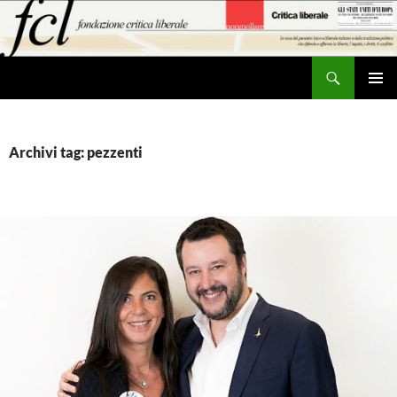
Vai
al
contenuto
Cerca
MENU
PRINCI
Archivi tag: pezzenti