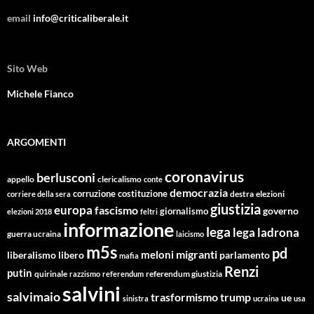
email
info@criticaliberale.it
Sito Web
Michele Fianco
ARGOMENTI
coronavirus
berlusconi
appello
clericalismo
conte
democrazia
corruzione
costituzione
corriere della sera
destra
elezioni
giustizia
europa
fascismo
giornalismo
governo
elezioni 2018
feltri
informazione
lega
lega ladrona
guerra ucraina
laicismo
m5s
pd
migranti
meloni
libero
parlamento
liberalismo
mafia
Renzi
putin
quirinale
referendum giustizia
razzismo
referendum
salvini
salvimaio
trasformismo
trump
ue
sinistra
ucraina
usa