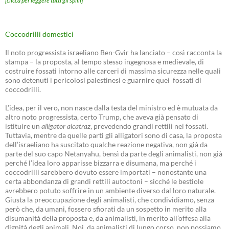
[clicca per leggere tutti gli spilli]
Coccodrilli domestici
Il noto progressista israeliano Ben-Gvir ha lanciato – così racconta la
stampa – la proposta, al tempo stesso ingegnosa e medievale, di
costruire fossati intorno alle carceri di massima sicurezza nelle quali
sono detenuti i pericolosi palestinesi e guarnire quei fossati di
coccodrilli.
L’idea, per il vero, non nasce dalla testa del ministro ed è mutuata da
altro noto progressista, certo Trump, che aveva già pensato di
istituire un
alligator alcatraz
, prevedendo grandi rettili nei fossati.
Tuttavia, mentre da quelle parti gli alligatori sono di casa, la proposta
dell’israeliano ha suscitato qualche reazione negativa, non già da
parte del suo capo Netanyahu, bensì da parte degli animalisti, non già
perché l’idea loro apparisse bizzarra e disumana, ma perché i
coccodrilli sarebbero dovuto essere importati – nonostante una
certa abbondanza di grandi rettili autoctoni – sicché le bestiole
avrebbero potuto soffrire in un ambiente diverso dal loro naturale.
Giusta la preoccupazione degli animalisti, che condividiamo, senza
però che, da umani, fossero sfiorati da un sospetto in merito alla
disumanità della proposta e, da animalisti, in merito all’offesa alla
dignità degli animali. Noi, da animalisti di lungo corso, non possiamo