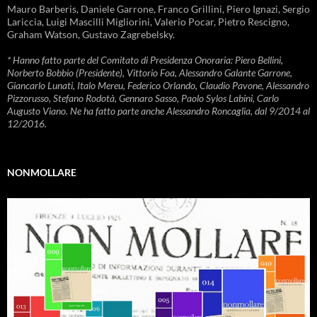
Mauro Barberis, Daniele Garrone, Franco Grillini, Piero Ignazi, Sergio
Lariccia, Luigi Mascilli Migliorini, Valerio Pocar, Pietro Rescigno,
Graham Watson, Gustavo Zagrebelsky.
* Hanno fatto parte del Comitato di Presidenza Onoraria: Piero Bellini,
Norberto Bobbio (Presidente), Vittorio Foa, Alessandro Galante Garrone,
Giancarlo Lunati, Italo Mereu, Federico Orlando, Claudio Pavone, Alessandro
Pizzorusso, Stefano Rodotà, Gennaro Sasso, Paolo Sylos Labini, Carlo
Augusto Viano. Ne ha fatto parte anche Alessandro Roncaglia, dal 9/2014 al
12/2016.
NONMOLLARE