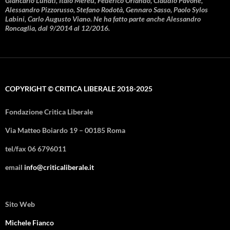
Giancarlo Lunati, Italo Mereu, Federico Orlando, Claudio Pavone,
Alessandro Pizzorusso, Stefano Rodotà, Gennaro Sasso, Paolo Sylos
Labini, Carlo Augusto Viano. Ne ha fatto parte anche Alessandro
Roncaglia, dal 9/2014 al 12/2016.
COPYRIGHT © CRITICA LIBERALE 2018-2025
Fondazione Critica Liberale
Via Matteo Boiardo 19 – 00185 Roma
tel/fax 06 6796011
email
info@criticaliberale.it
Sito Web
Michele Fianco