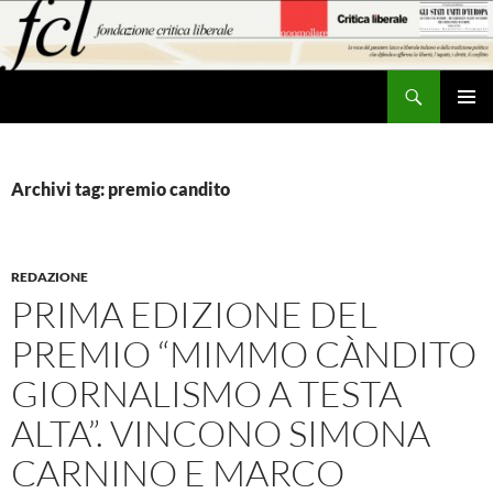
Vai
al
contenuto
Cerca
MENU
PRINCI
Archivi tag: premio candito
REDAZIONE
PRIMA EDIZIONE DEL
PREMIO “MIMMO CÀNDITO
GIORNALISMO A TESTA
ALTA”. VINCONO SIMONA
CARNINO E MARCO