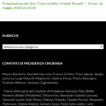
Presentazione del libro “Carlo & Nello. I fratelli Rosselli” – Torino, 16
maggio 2026 ore 10.30
RUBRICHE
Rubriche
COMITATO DI PRESIDENZA ONORARIA
Mauro Barberis, Daniele Garrone, Franco Grillini, Piero Ignazi, Sergio
Lariccia, Luigi Mascilli Migliorini, Valerio Pocar, Pietro Rescigno,
Graham Watson, Gustavo Zagrebelsky.
* Hanno fatto parte del Comitato di Presidenza Onoraria: Piero Bellini,
Norberto Bobbio (Presidente), Vittorio Foa, Alessandro Galante Garrone,
Giancarlo Lunati, Italo Mereu, Federico Orlando, Claudio Pavone, Alessandro
Pizzorusso, Stefano Rodotà, Gennaro Sasso, Paolo Sylos Labini, Carlo