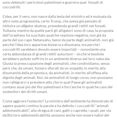
sono detenuti i pericolosi palestinesi e guarnire quei fossati di
coccodrilli.
L’idea, per il vero, non nasce dalla testa del ministro ed è mutuata da
altro noto progressista, certo Trump, che aveva già pensato di
istituire un
alligator alcatraz
, prevedendo grandi rettili nei fossati.
Tuttavia, mentre da quelle parti gli alligatori sono di casa, la proposta
dell’israeliano ha suscitato qualche reazione negativa, non già da
parte del suo capo Netanyahu, bensì da parte degli animalisti, non già
perché l’idea loro apparisse bizzarra e disumana, ma perché i
coccodrilli sarebbero dovuto essere importati – nonostante una
certa abbondanza di grandi rettili autoctoni – sicché le bestiole
avrebbero potuto soffrire in un ambiente diverso dal loro naturale.
Giusta la preoccupazione degli animalisti, che condividiamo, senza
però che, da umani, fossero sfiorati da un sospetto in merito alla
disumanità della proposta e, da animalisti, in merito all’offesa alla
dignità degli animali. Noi, da animalisti di lungo corso, non possiamo
non rallegrarci e prendere atto che in quel Paese gli animalisti
contano assai più dei filo-palestinesi e fors’anche in qualche caso dei
sostenitori dei diritti umani.
Come aggirare l’ostacolo? La ministra dell’ambiente ha dimostrato di
sapere quanto contino le parole e ha definito i coccodrilli “animali
addomesticabili”, alla stregua di cani, gatti o caprette, i quali, per via
de3lla loro addomesticabilità, possono anche non essere nativi dei