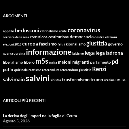
ARGOMENTI
coronavirus
berlusconi
appello
clericalismo
conte
democrazia
corruzione
costituzione
corriere della sera
destra
elezioni
giustizia
europa
fascismo
giornalismo
governo
elezioni 2018
feltri
informazione
lega
lega ladrona
guerra ucraina
laicismo
m5s
pd
migranti
meloni
libero
parlamento
liberalismo
mafia
Renzi
putin
quirinale
referendum giustizia
razzismo
referendum
salvini
salvimaio
trasformismo
trump
ue
sinistra
ucraina
usa
ARTICOLI PIÙ RECENTI
La deriva degli imperi nella faglia di Ceuta
Agosto 5, 2026