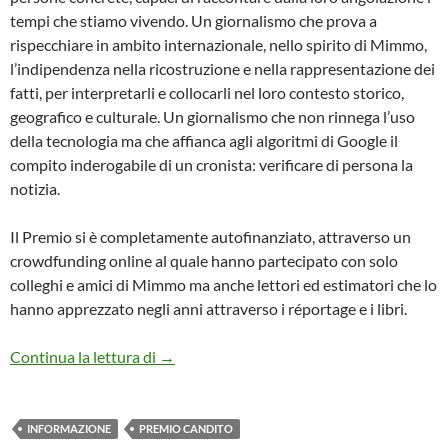
tempi che stiamo vivendo. Un giornalismo che prova a
rispecchiare in ambito internazionale, nello spirito di Mimmo,
l’indipendenza nella ricostruzione e nella rappresentazione dei
fatti, per interpretarli e collocarli nel loro contesto storico,
geografico e culturale. Un giornalismo che non rinnega l’uso
della tecnologia ma che affianca agli algoritmi di Google il
compito inderogabile di un cronista: verificare di persona la
notizia.
Il Premio si è completamente autofinanziato, attraverso un
crowdfunding online al quale hanno partecipato con solo
colleghi e amici di Mimmo ma anche lettori ed estimatori che lo
hanno apprezzato negli anni attraverso i réportage e i libri.
PRIMA EDIZIONE DEL PREMIO “MIMMO
Continua la lettura di
→
INFORMAZIONE
PREMIO CANDITO