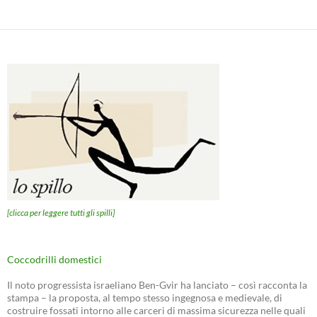
[clicca per leggere tutti gli spilli]
Coccodrilli domestici
Il noto progressista israeliano Ben-Gvir ha lanciato – così racconta la
stampa – la proposta, al tempo stesso ingegnosa e medievale, di
costruire fossati intorno alle carceri di massima sicurezza nelle quali