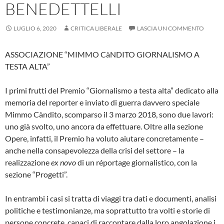
BENEDETTELLI
LUGLIO 6, 2020
CRITICA LIBERALE
LASCIA UN COMMENTO
ASSOCIAZIONE “MIMMO CàNDITO GIORNALISMO A
TESTA ALTA”
I primi frutti del Premio “Giornalismo a testa alta” dedicato alla
memoria del reporter e inviato di guerra davvero speciale
Mimmo Càndito, scomparso il 3 marzo 2018, sono due lavori:
uno già svolto, uno ancora da effettuare. Oltre alla sezione
Opere, infatti, il Premio ha voluto aiutare concretamente –
anche nella consapevolezza della crisi del settore – la
realizzazione
ex novo
di un réportage giornalistico, con la
sezione “Progetti”.
In entrambi i casi si tratta di viaggi tra dati e documenti, analisi
politiche e testimonianze, ma soprattutto tra volti e storie di
persone concrete, capaci di raccontare dalla loro angolazione i